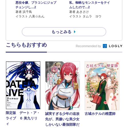
悪役令嬢、ブラコンにジョブ
私、蜘蛛なモンスターをテイ
チェンジし…2
ムしたので…2
著者 浜千鳥
著者 あきさけ
イラスト 八美☆わん
イラスト タムラ ヨウ
もっとみる
こちらもおすすめ
Recommended by
限定版 デート・ア・
古城ホテルの精霊師
誠実すぎる少年の追放
ライブ ６ 美九リリ
先が、男嫌いな美少女
ィ
しかいない最強部隊だ