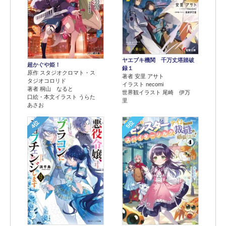
ヤエブキ機関 千万丈塔踏破
超かぐや姫！
録１
原作 スタジオクロマト・ス
著者 安里 アサト
タジオコロリド
イラスト necomi
著者 桐山 なると
世界観イラスト 尾崎 伊万
口絵・本文イラスト うらた
里
あさお
4位
5位