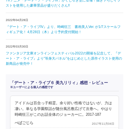
TVアニメ「デート・ア・ライブIV」がくじ引き堂に登場！描き下ろしイラ
ストを使用した豪華景品が盛りだくさん!!
2022年04月28日
『デート・ア・ライブIV』より、時崎狂三 書画美人Ver. が1/7スケールフ
ィギュア化！ 4月28日（木）より予約受付開始！
2022年03月30日
ファンタジア文庫オンラインフェスティバル2022の開催を記念して、『デ
ート・ア・ライブ』より”等身大パネル”をはじめとした原作イラスト使用の
新商品が発売中！
「デート・ア・ライブ６ 美九リリィ」感想・レビュー
※ユーザーによる個人の感想です
アイドルは百合っ子精霊。余り好い性格ではないが、力は
凄い。単なる学園祭話が随分風呂敷広げて次巻へ。やはり
時崎狂三がこのお話全体のジョーカーに。2017-187
ぺぱごじら
2017年11月04日