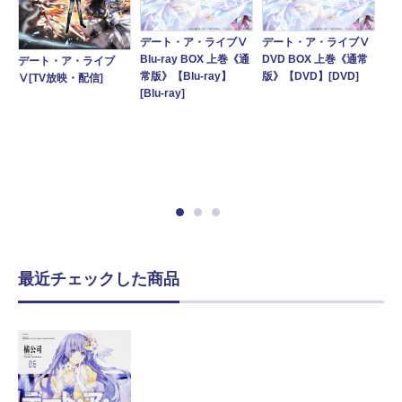
デート・ア・ライブⅤ
デート・ア・ライブⅤ
Blu-ray BOX 上巻《通
DVD BOX 上巻《通常
デート・ア・ライブ
デ
Ⅳ
常版》【Blu-ray】
版》【DVD】[DVD]
Ⅴ[TV放映・配信]
Ⅳ[
原
[Blu-ray]
描
リ
ド
》
最近チェックした商品