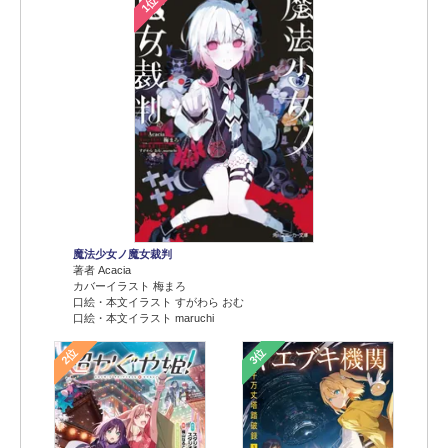
1位
魔法少女ノ魔女裁判
著者 Acacia
カバーイラスト 梅まろ
口絵・本文イラスト すがわら おむ
口絵・本文イラスト maruchi
2位
3位