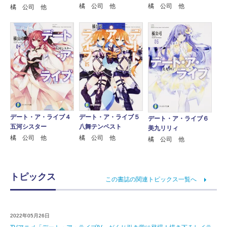
橘 公司 他
橘 公司 他
橘 公司 他
デート・ア・ライブ４
デート・ア・ライブ５
デート・ア・ライブ６
五河シスター
八舞テンペスト
美九リリィ
橘 公司 他
橘 公司 他
橘 公司 他
トピックス
この書誌の関連トピックス一覧へ
2022年05月26日