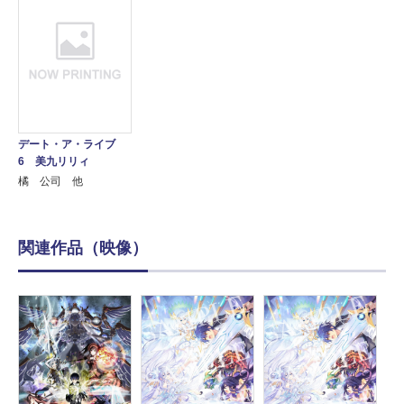
デート・ア・ライブ
6 美九リリィ
橘 公司 他
関連作品（映像）