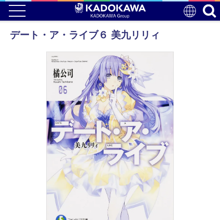
デート・ア・ライブ６ 美九リリィ