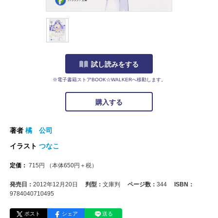
試し読みをする
※電子書籍ストアBOOK☆WALKERへ移動します。
購入する
著者
橘 公司
イラスト
つなこ
定価：
715
円
（本体
650
円＋税）
発売日：
2012年12月20日
判型：
文庫判
ページ数：
344
ISBN：
9784040710495
ポスト
シェア
送る