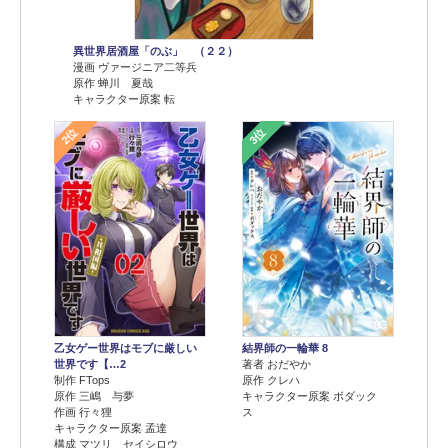
異世界居酒屋「のぶ」 （２２）
漫画 ヴァージニア二等兵
原作 蝉川 夏哉
キャラクター原案 転
2位
3位
乙女ゲー世界はモブに厳しい
結界師の一輪華 8
世界です【…2
著者 おだやか
制作 FTops
原作 クレハ
原作 三嶋 与夢
キャラクター原案 ボダック
作画 行々狸
ス
キャラクター原案 孟達
構成 マツリ セイシロウ