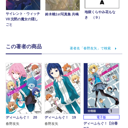
地獄くらやみ花もな
サイレント・ウィッチ
鈴木曉1st写真集 共鳴
き （９）
VII 沈黙の魔女の隠し
ごと
この著者の商品
著者名「春野友矢」で検索
電子版
ディーふらぐ！ 20
ディーふらぐ！ 19
ディーふらぐ！【分冊
春野友矢
春野友矢