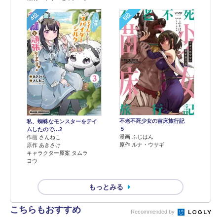
4位
5位
不老不死少女の苗床旅行記
私、蜘蛛なモンスターをテイ
５
ムしたので…2
漫画 ふじはん
作画 さんねこ
原作 ルナ・ウサギ
原作 あきさけ
キャラクター原案 タムラ
ヨウ
もっとみる
こちらもおすすめ
Recommended by