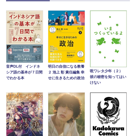
音声DL付 インドネ
明日の自信になる教養
呪ワレタ少年（２）
シア語の基本が７日間
２ 池上 彰 責任編集 幸
彼の秘密を知ってはい
でわかる本
せに生きるための政治
けない