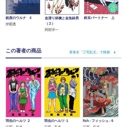
銃座のウルナ 4
終末パートナー 上
血潜り林檎と金魚鉢男
（２）
伊図透
阿部洋一
この著者の商品
著者名「三宅乱丈」で検索
羽虫のヘルツ ２
羽虫のヘルツ １
fish - フィッシュ - 6