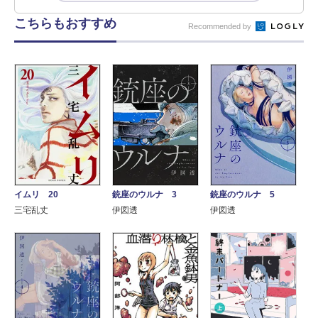
こちらもおすすめ
Recommended by
イムリ 20
銃座のウルナ 3
銃座のウルナ 5
三宅乱丈
伊図透
伊図透