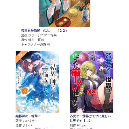
異世界居酒屋「のぶ」 （２２）
漫画 ヴァージニア二等兵
原作 蝉川 夏哉
キャラクター原案 転
2位
3位
結界師の一輪華 8
乙女ゲー世界はモブに厳しい
著者 おだやか
世界です【…2
原作 クレハ
制作 FTops