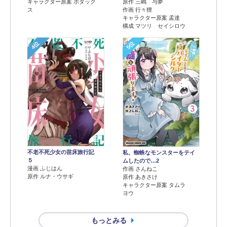
キャラクター原案 ボダック
原作 三嶋 与夢
ス
作画 行々狸
キャラクター原案 孟達
構成 マツリ セイシロウ
4位
5位
不老不死少女の苗床旅行記
私、蜘蛛なモンスターをテイ
５
ムしたので…2
漫画 ふじはん
作画 さんねこ
原作 ルナ・ウサギ
原作 あきさけ
キャラクター原案 タムラ
ヨウ
もっとみる