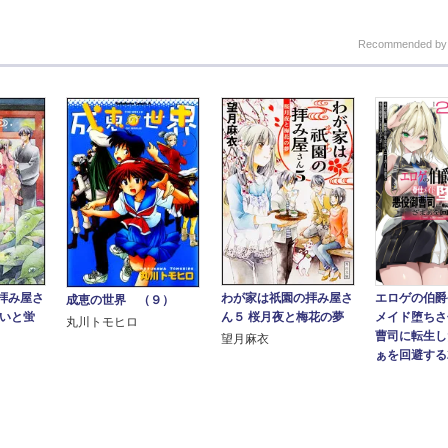
Recommended b
拝み屋さ
エロゲの伯爵
わが家は祇園の拝み屋さ
成恵の世界 （９）
想いと蛍
メイド堕ちさ
ん５ 桜月夜と梅花の夢
丸川トモヒロ
曹司に転生し
望月麻衣
ぁを回避する2.