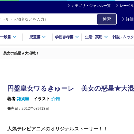
カテゴリ・ジャンル一覧
レーベル
検索
詳細
一般書
児童書
学習参考書
生活
実用
雑誌
ムック
・
・
 美女の惑星★大混戦！
円盤皇女ワるきゅーレ 美女の惑星★大混
著者
雑賀匡
イラスト
介錯
発売日：
2012年08月13日
人気テレビアニメのオリジナルストーリー！！