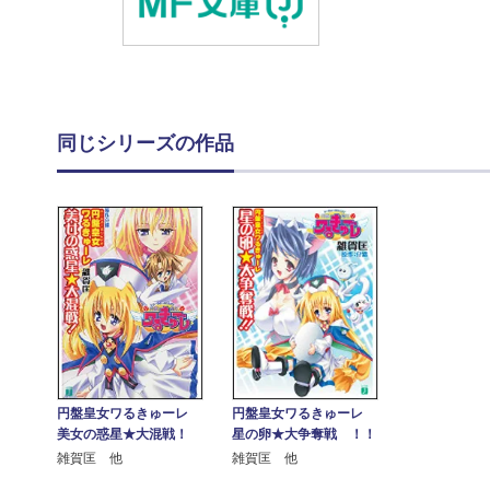
同じシリーズの作品
円盤皇女ワるきゅーレ
円盤皇女ワるきゅーレ
美女の惑星★大混戦！
星の卵★大争奪戦 ！！
雑賀匡 他
雑賀匡 他