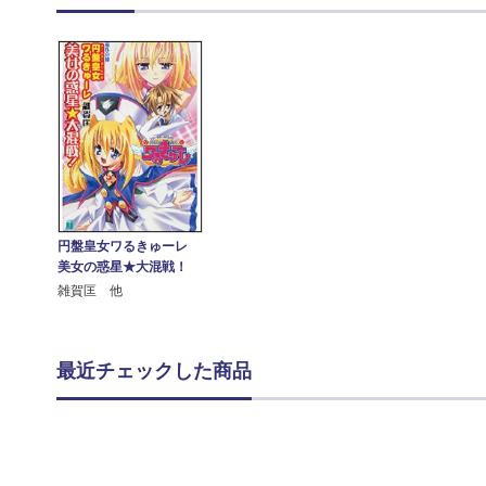
円盤皇女ワるきゅーレ
美女の惑星★大混戦！
雑賀匡 他
最近チェックした商品