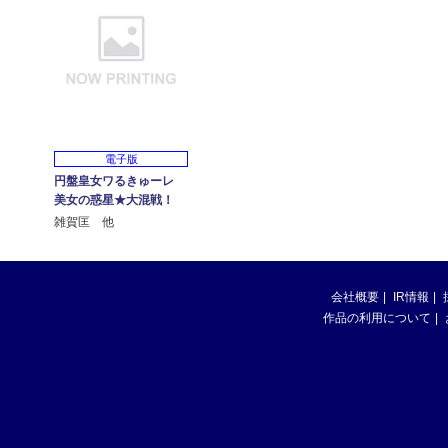
電子版
円盤皇女ワるきゅーレ
美女の惑星★大混戦！
雑賀匡 他
会社概要
IR情報
作品の利用について