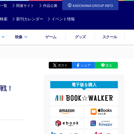
一覧
関連サイト
作品公募
KADOKAWA GROUP INFO
検索
新刊カレンダー
イベント情報
映像
ゲーム
グッズ
スクール
ポスト
シェア
送る
電子版を購入
戦！