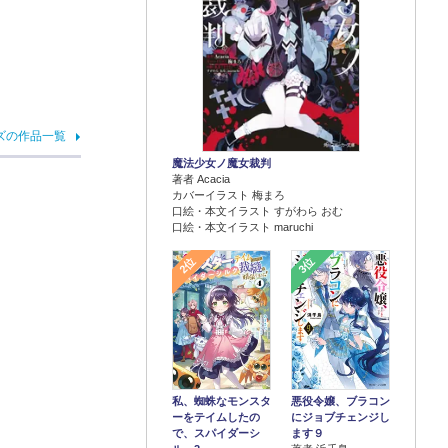
ズの作品一覧
魔法少女ノ魔女裁判
著者 Acacia
カバーイラスト 梅まろ
口絵・本文イラスト すがわら おむ
口絵・本文イラスト maruchi
2位
3位
悪役令嬢、ブラコン
私、蜘蛛なモンスタ
にジョブチェンジし
ーをテイムしたの
ます９
で、スパイダーシ