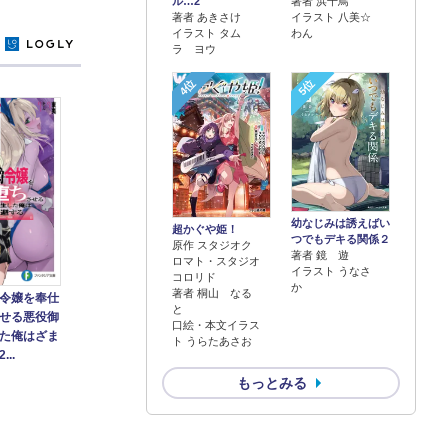
著者 浜千鳥
ル…2
イラスト 八美☆
著者 あきさけ
わん
イラスト タム
y
ラ ヨウ
4位
5位
幼なじみは誘えばい
超かぐや姫！
つでもデキる関係２
原作 スタジオク
著者 鏡 遊
ロマト・スタジオ
イラスト うなさ
コロリド
か
著者 桐山 なる
令嬢を奉仕
と
せる悪役御
口絵・本文イラス
た俺はざま
ト うらたあさお
..
もっとみる