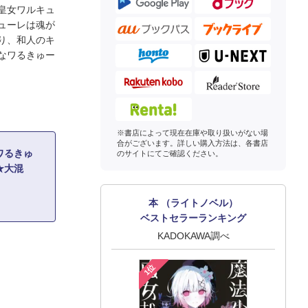
皇女ワルキュ
ューレは魂が
り、和人のキ
なワるきゅー
※書店によって現在在庫や取り扱いがない場
合がございます。詳しい購入方法は、各書店
ワるきゅ
のサイトにてご確認ください。
★大混
本 （ライトノベル）
ベストセラーランキング
KADOKAWA調べ
1位