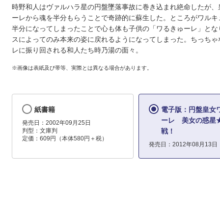
時野和人はヴァルハラ星の円盤墜落事故に巻き込まれ絶命したが、
ーレから魂を半分もらうことで奇跡的に蘇生した。ところがワルキ
半分になってしまったことで心も体も子供の「ワるきゅーレ」とな
スによってのみ本来の姿に戻れるようになってしまった。ちっちゃ
レに振り回される和人たち時乃湯の面々。
※画像は表紙及び帯等、実際とは異なる場合があります。
紙書籍
電子版：円盤皇女
ーレ 美女の惑星
発売日：2002年09月25日
判型：文庫判
戦！
定価：609円（本体580円＋税）
発売日：2012年08月13日