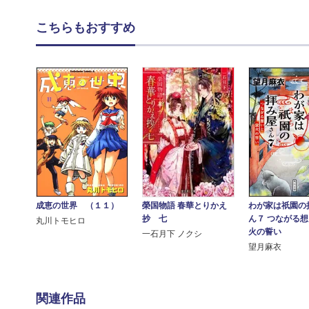
こちらもおすすめ
成恵の世界 （１１）
榮国物語 春華とりかえ
わが家は祇園の
抄 七
ん７ つながる
丸川トモヒロ
火の誓い
一石月下 ノクシ
望月麻衣
関連作品