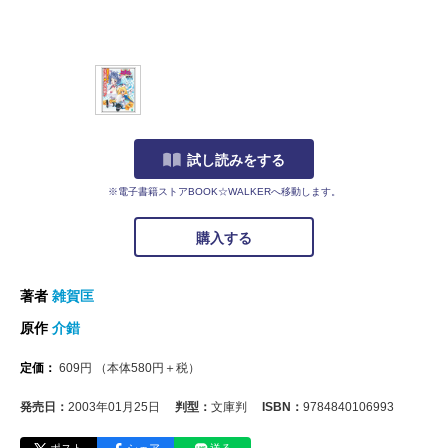
試し読みをする
※電子書籍ストアBOOK☆WALKERへ移動します。
購入する
著者
雑賀匡
原作
介錯
定価：
609
円
（本体
580
円＋税）
発売日：
2003年01月25日
判型：
文庫判
ISBN：
9784840106993