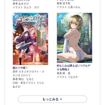
著者 浜千鳥
著者 あきさけ
イラスト 八美☆わん
イラスト タムラ ヨウ
4位
5位
幼なじみは誘えばいつでもデ
超かぐや姫！
キる関係２
原作 スタジオクロマト・ス
著者 鏡 遊
タジオコロリド
イラスト うなさか
著者 桐山 なると
口絵・本文イラスト うらた
あさお
もっとみる