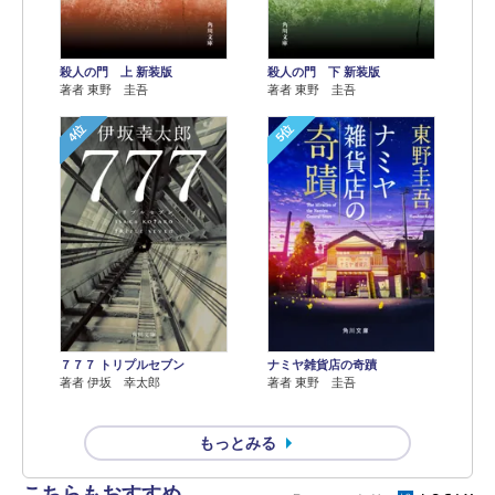
殺人の門 上 新装版
殺人の門 下 新装版
著者 東野 圭吾
著者 東野 圭吾
4位
5位
７７７ トリプルセブン
ナミヤ雑貨店の奇蹟
著者 伊坂 幸太郎
著者 東野 圭吾
もっとみる
こちらもおすすめ