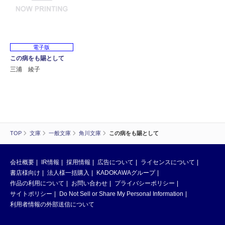
電子版
この病をも賜として
三浦 綾子
TOP
文庫
一般文庫
角川文庫
この病をも賜として
会社概要
IR情報
採用情報
広告について
ライセンスについて
書店様向け
法人様一括購入
KADOKAWAグループ
作品の利用について
お問い合わせ
プライバシーポリシー
サイトポリシー
Do Not Sell or Share My Personal Information
利用者情報の外部送信について