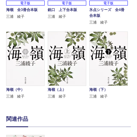
電子版
電子版
電子版
海嶺 全3冊合本版
銃口 上下合本版
氷点シリーズ 全4冊
合本版
三浦 綾子
三浦 綾子
三浦 綾子
海嶺（中）
海嶺（上）
海嶺（下）
三浦 綾子
三浦 綾子
三浦 綾子
関連作品