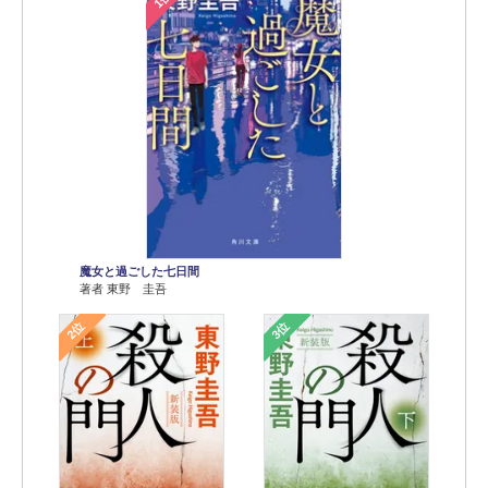
魔女と過ごした七日間
著者 東野 圭吾
2位
3位