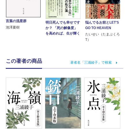
言葉の流星群
悩んでるお前とLET'S
明日死んでも幸せです
池澤夏樹
GO TO HEAVEN
か？ 「死の解像度」
を高めれば、生が輝く
たいせい（たまぶくろ
T）
この著者の商品
著者名「三浦綾子」で検索