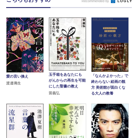
Recommended by
玉手箱をあなたにも
「なんかよかった」で
愛の言い換え
がんからの再生を可能
終わらない 絵画の観
渡邊璃生
にした聖書の教え
方 美術館が面白くな
當義弘
る大人の教養