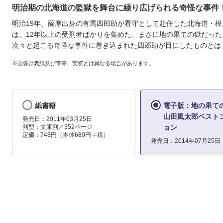
明治期の北海道の監獄を舞台に繰り広げられる奇怪な事件
明治19年、薩摩出身の有馬四郎助が看守として赴任した北海道・樺
は、12年以上の受刑者ばかりを集めた、まさに地の果ての獄だった
次々と起こる奇怪な事件に巻き込まれた四郎助が目にしたものとは
※画像は表紙及び帯等、実際とは異なる場合があります。
紙書籍
電子版：地の果て
山田風太郎ベスト
発売日：2011年03月25日
判型：文庫判／352ページ
ョン
定価：748円（本体680円＋税）
発売日：2014年07月25日