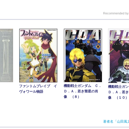
Recommended b
機動戦士ガンダム Ｃ．
ファントムブレイブ イ
機動戦士ガン
Ｄ．Ａ．若き彗星の肖
ヴォワール物語
Ｄ．Ａ．若き
像 （８）
像 （１０）
著者名「山田風