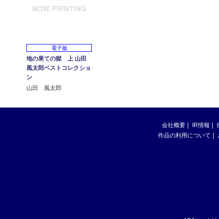
電子版
地の果ての獄 上 山田
風太郎ベストコレクショ
ン
山田 風太郎
会社概要
IR情報
作品の利用について