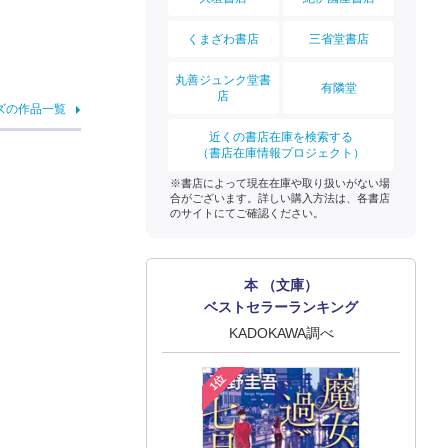
くまざわ書店
三省堂書店
丸善ジュンク堂書
有隣堂
店
ズの作品一覧
近くの書店在庫を検索する
（書店在庫情報プロジェクト）
※書店によって現在在庫や取り扱いがない場
合がございます。詳しい購入方法は、各書店
のサイトにてご確認ください。
本 （文庫）
ベストセラーランキング
KADOKAWA調べ
1位