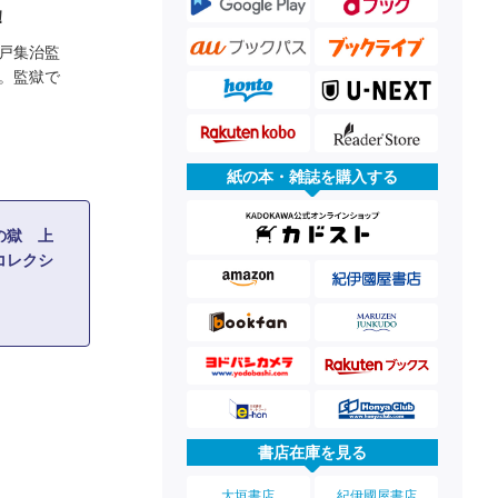
！
戸集治監
。監獄で
紙の本・雑誌を購入する
の獄 上
コレクシ
書店在庫を見る
大垣書店
紀伊國屋書店