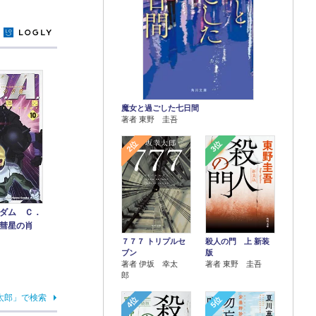
y
魔女と過ごした七日間
著者 東野 圭吾
2位
3位
ダム Ｃ．
彗星の肖
７７７ トリプルセ
殺人の門 上 新装
ブン
版
著者 伊坂 幸太
著者 東野 圭吾
郎
太郎」で検索
4位
5位