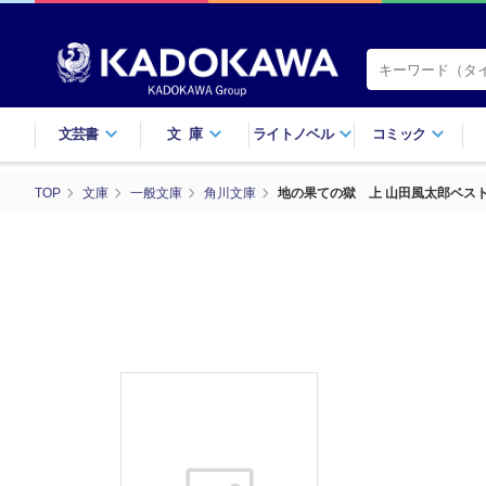
文芸書
文庫
ライトノベル
コミック
TOP
文庫
一般文庫
角川文庫
地の果ての獄 上 山田風太郎ベス