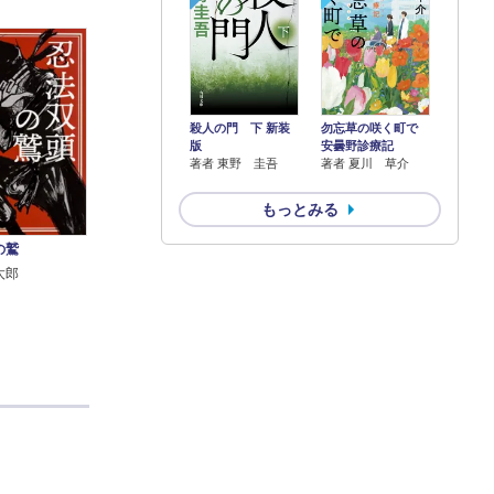
殺人の門 下 新装
勿忘草の咲く町で
版
安曇野診療記
著者 東野 圭吾
著者 夏川 草介
もっとみる
の鷲
太郎