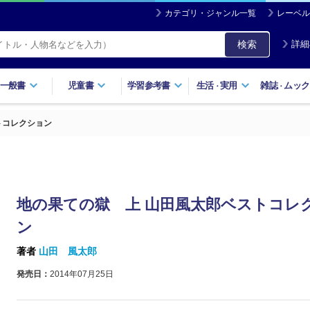
カテゴリ・ジャンル一覧
レーベル
検索
詳細
一般書
児童書
学習参考書
生活
実用
雑誌
ムック
・
・
トコレクション
地の果ての獄 上 山田風太郎ベストコレ
ン
著者
山田 風太郎
発売日：
2014年07月25日