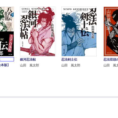
版
銀河忍法帖
忍法剣士伝
忍法双頭
合本版】
山田 風太郎
山田 風太郎
山田 風