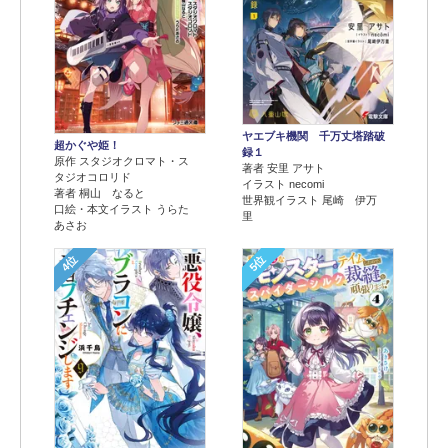
ヤエブキ機関 千万丈塔踏破
超かぐや姫！
録１
原作 スタジオクロマト・ス
著者 安里 アサト
タジオコロリド
イラスト necomi
著者 桐山 なると
世界観イラスト 尾崎 伊万
口絵・本文イラスト うらた
里
あさお
4位
5位