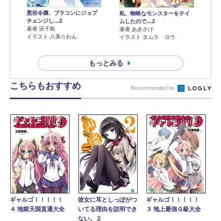
悪役令嬢、ブラコンにジョブ
私、蜘蛛なモンスターをテイ
チェンジし…2
ムしたので…2
著者 浜千鳥
著者 あきさけ
イラスト 八美☆わん
イラスト タムラ ヨウ
もっとみる
こちらもおすすめ
Recommended by
彼女に耳としっぽがつ
ギャルゴ！！！！！
ギャルゴ！！！！！
いてる理由を説明でき
４ 地獄天国直通大全
３ 地上最強Ｇ級大全
ない。２