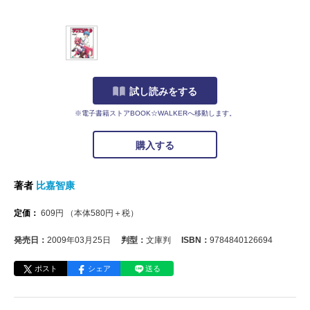
試し読みをする
※電子書籍ストアBOOK☆WALKERへ移動します。
購入する
著者
比嘉智康
定価：
609
円
（本体
580
円＋税）
発売日：
2009年03月25日
判型：
文庫判
ISBN：
9784840126694
ポスト
シェア
送る