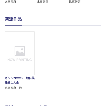
比嘉智康
比嘉智康
比嘉智康
関連作品
ギャルゴ!!!!! 5 地伝英
雄逃亡大全
比嘉智康 他