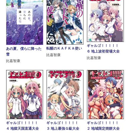
ギャルゴ！！！！！
転醒のＫＡＦＫＡ使い
あの夏、僕らに降った
６ 地上波初登場大全
雪
比嘉智康
比嘉智康
比嘉智康
ギャルゴ！！！！！
ギャルゴ！！！！！
ギャルゴ！！！！！
４ 地獄天国直通大全
３ 地上最強Ｇ級大全
２ 地域限定焼餅大全