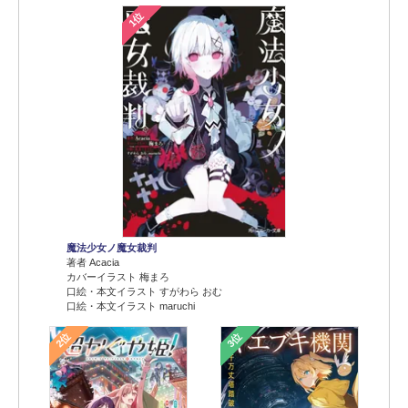
1位
魔法少女ノ魔女裁判
著者 Acacia
カバーイラスト 梅まろ
口絵・本文イラスト すがわら おむ
口絵・本文イラスト maruchi
2位
3位