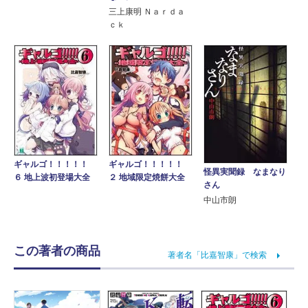
三上康明 Ｎａｒｄａ
ｃｋ
ギャルゴ！！！！！
ギャルゴ！！！！！
怪異実聞録 なまなり
６ 地上波初登場大全
２ 地域限定焼餅大全
さん
中山市朗
この著者の商品
著者名「比嘉智康」で検索