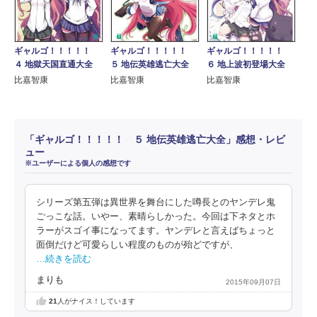
ギャルゴ！！！！！
ギャルゴ！！！！！
ギャルゴ！！！！！
４ 地獄天国直通大全
５ 地伝英雄逃亡大全
６ 地上波初登場大全
比嘉智康
比嘉智康
比嘉智康
「ギャルゴ！！！！！ ５ 地伝英雄逃亡大全」感想・レビ
ュー
※ユーザーによる個人の感想です
シリーズ第五弾は異世界を舞台にした噂長とのヤンデレ鬼
ごっこな話。いやー、素晴らしかった。今回は下ネタとホ
ラーがスゴイ事になってます。ヤンデレと言えばちょっと
面倒だけど可愛らしい程度のものが殆どですが、
…続きを読む
まりも
2015年09月07日
21
人がナイス！しています