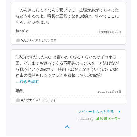
「のんきにおててなんて繋いでて、生理があがっちゃった
らどうするのよ」噂長の正気でなさ加減は、すべてここに
ある。マジやばい。
funa1g
2009年04月20日
5
人がナイス！しています
1,2巻は何だったのかと言いたくなるくらいのサイコホラー
回。どこまでも追ってくる不死身のモンスターと逃げなが
ら戦うというB級ホラー映画（13金とかそういうの）のお
約束の展開をしつつフラグを回収したり追加の謎
…続きを読む
紙魚
2011年11月08日
4
人がナイス！しています
レビューをもっと見る
powered by