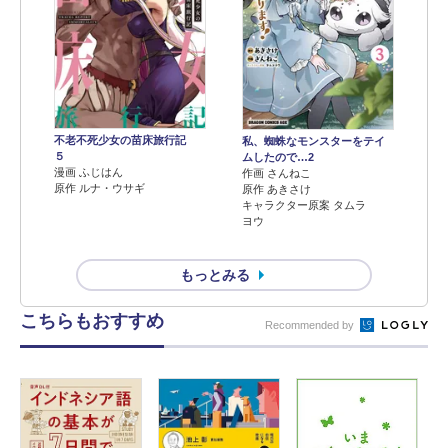
不老不死少女の苗床旅行記
私、蜘蛛なモンスターをテイ
５
ムしたので…2
漫画 ふじはん
作画 さんねこ
原作 ルナ・ウサギ
原作 あきさけ
キャラクター原案 タムラ
ヨウ
もっとみる
こちらもおすすめ
Recommended by