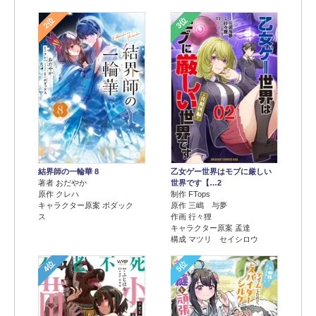
2位
3位
結界師の一輪華 8
乙女ゲー世界はモブに厳しい
著者 おだやか
世界です【…2
原作 クレハ
制作 FTops
キャラクター原案 ボダック
原作 三嶋 与夢
ス
作画 行々狸
キャラクター原案 孟達
構成 マツリ セイシロウ
4位
5位