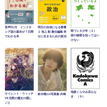
音声DL付 インドネ
明日の自信になる教養
呪ワレタ少年（２）
シア語の基本が７日間
２ 池上 彰 責任編集 幸
彼の秘密を知ってはい
でわかる本
せに生きるための政治
けない
地獄くらやみ花もな
サイレント・ウィッチ
鈴木曉1st写真集 共鳴
き （９）
VII 沈黙の魔女の隠し
ごと