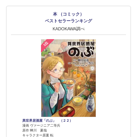
本 （コミック）
ベストセラーランキング
KADOKAWA調べ
1位
異世界居酒屋「のぶ」 （２２）
漫画 ヴァージニア二等兵
原作 蝉川 夏哉
キャラクター原案 転