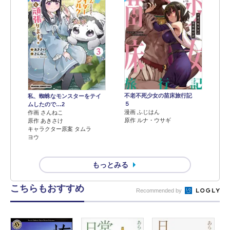
不老不死少女の苗床旅行記
私、蜘蛛なモンスターをテイ
５
ムしたので…2
漫画 ふじはん
作画 さんねこ
原作 ルナ・ウサギ
原作 あきさけ
キャラクター原案 タムラ
ヨウ
もっとみる
こちらもおすすめ
Recommended by