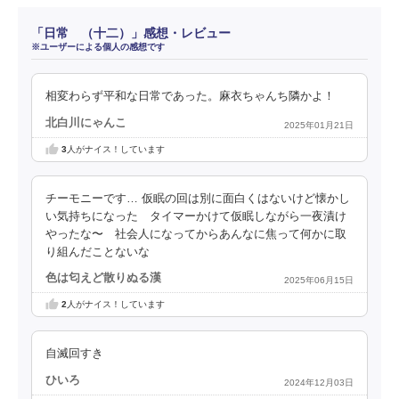
「日常 （十二）」感想・レビュー
※ユーザーによる個人の感想です
相変わらず平和な日常であった。麻衣ちゃんち隣かよ！
北白川にゃんこ
2025年01月21日
3
人がナイス！しています
チーモニーです… 仮眠の回は別に面白くはないけど懐かし
い気持ちになった タイマーかけて仮眠しながら一夜漬け
やったな〜 社会人になってからあんなに焦って何かに取
り組んだことないな
色は匂えど散りぬる漢
2025年06月15日
2
人がナイス！しています
自滅回すき
ひいろ
2024年12月03日