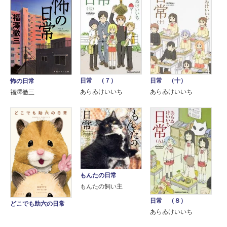
日常 （７）
日常 （十）
怖の日常
あらゐけいいち
あらゐけいいち
福澤徹三
もんたの日常
もんたの飼い主
日常 （８）
どこでも助六の日常
あらゐけいいち