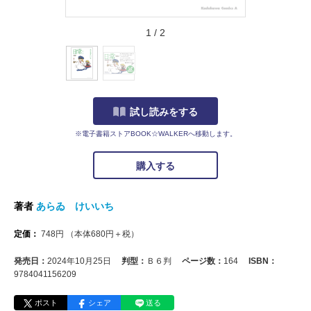
1
/
2
試し読みをする
※電子書籍ストアBOOK☆WALKERへ移動します。
購入する
著者
あらゐ けいいち
定価：
748
円
（本体
680
円＋税）
発売日：
2024年10月25日
判型：
Ｂ６判
ページ数：
164
ISBN：
9784041156209
ポスト
シェア
送る