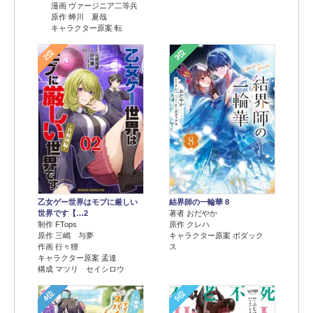
漫画 ヴァージニア二等兵
原作 蝉川 夏哉
キャラクター原案 転
2位
3位
乙女ゲー世界はモブに厳しい
結界師の一輪華 8
世界です【…2
著者 おだやか
制作 FTops
原作 クレハ
原作 三嶋 与夢
キャラクター原案 ボダック
作画 行々狸
ス
キャラクター原案 孟達
構成 マツリ セイシロウ
4位
5位