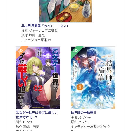
異世界居酒屋「のぶ」 （２２）
漫画 ヴァージニア二等兵
原作 蝉川 夏哉
キャラクター原案 転
2位
3位
乙女ゲー世界はモブに厳しい
結界師の一輪華 8
世界です【…2
著者 おだやか
制作 FTops
原作 クレハ
原作 三嶋 与夢
キャラクター原案 ボダック