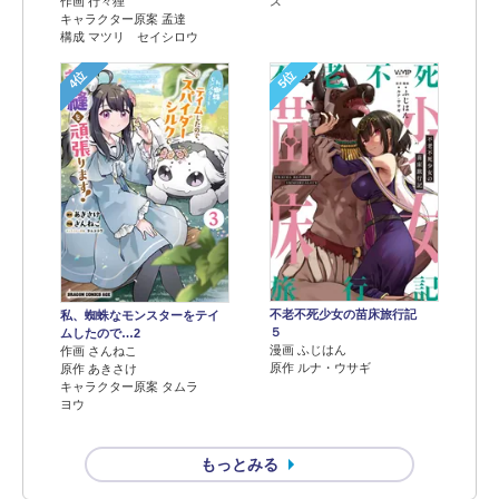
作画 行々狸
ス
キャラクター原案 孟達
構成 マツリ セイシロウ
4位
5位
不老不死少女の苗床旅行記
私、蜘蛛なモンスターをテイ
５
ムしたので…2
漫画 ふじはん
作画 さんねこ
原作 ルナ・ウサギ
原作 あきさけ
キャラクター原案 タムラ
ヨウ
もっとみる