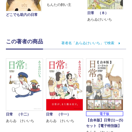
もんたの飼い主
日常 （８）
どこでも助六の日常
あらゐけいいち
この著者の商品
著者名「あらゐけいいち」で検索
電子版
日常 （十二）
日常 （十一）
【合本版】日常(1)～(5)
あらゐ けいいち
あらゐ けいいち
セット【電子特別版】