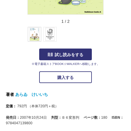
1
/
2
試し読みをする
※電子書籍ストアBOOK☆WALKERへ移動します。
購入する
著者
あらゐ けいいち
定価：
792
円
（本体
720
円＋税）
発売日：
2007年10月24日
判型：
Ｂ６変形判
ページ数：
180
ISBN：
9784047139800