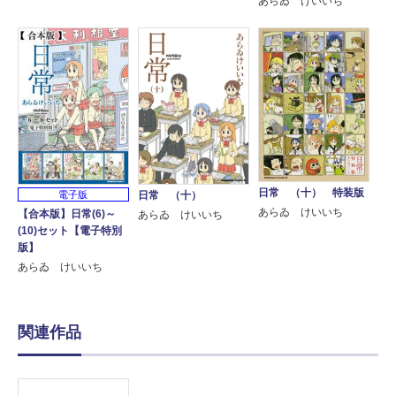
あらゐ けいいち
日常 （十） 特装版
電子版
日常 （十）
あらゐ けいいち
【合本版】日常(6)～
あらゐ けいいち
(10)セット【電子特別
版】
あらゐ けいいち
関連作品