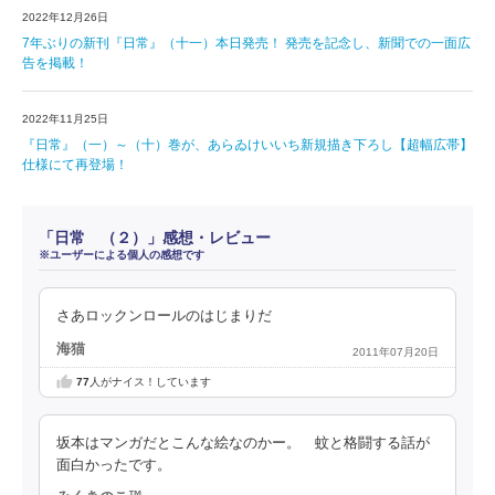
2022年12月26日
7年ぶりの新刊『日常』（十一）本日発売！ 発売を記念し、新聞での一面広
告を掲載！
2022年11月25日
『日常』（一）～（十）巻が、あらゐけいいち新規描き下ろし【超幅広帯】
仕様にて再登場！
「日常 （２）」感想・レビュー
※ユーザーによる個人の感想です
さあロックンロールのはじまりだ
海猫
2011年07月20日
77
人がナイス！しています
坂本はマンガだとこんな絵なのかー。 蚊と格闘する話が
面白かったです。