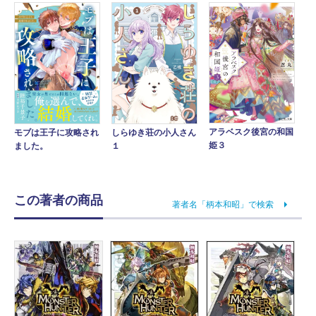
アラベスク後宮の和国
モブは王子に攻略され
しらゆき荘の小人さん
姫３
ました。
１
この著者の商品
著者名「柄本和昭」で検索