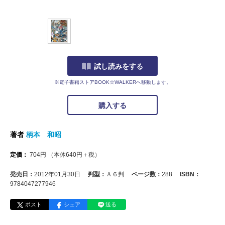
試し読みをする
※電子書籍ストアBOOK☆WALKERへ移動します。
購入する
著者
柄本 和昭
定価：
704
円
（本体
640
円＋税）
発売日：
2012年01月30日
判型：
Ａ６判
ページ数：
288
ISBN：
9784047277946
ポスト
シェア
送る