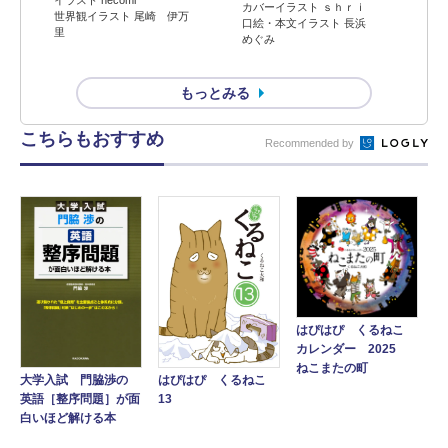
カバーイラスト ｓｈｒｉ
世界観イラスト 尾崎 伊万
口絵・本文イラスト 長浜
里
めぐみ
もっとみる
こちらもおすすめ
Recommended by
はぴはぴ くるねこ
カレンダー 2025
ねこまたの町
大学入試 門脇渉の
はぴはぴ くるねこ
英語［整序問題］が面
13
白いほど解ける本