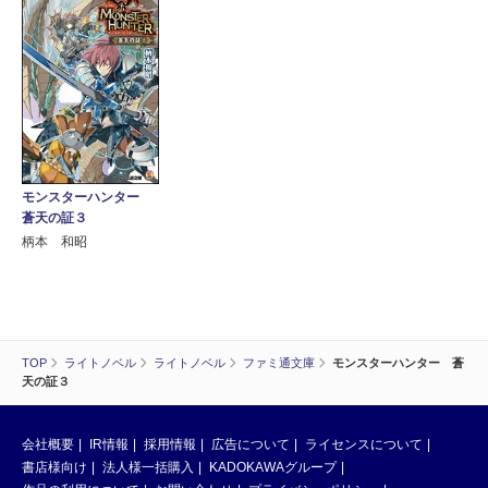
モンスターハンター
蒼天の証３
柄本 和昭
TOP
ライトノベル
ライトノベル
ファミ通文庫
モンスターハンター 蒼
天の証３
会社概要
IR情報
採用情報
広告について
ライセンスについて
書店様向け
法人様一括購入
KADOKAWAグループ