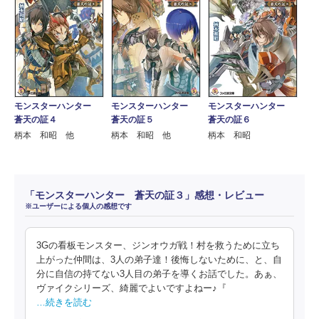
モンスターハンター
モンスターハンター
モンスターハンター
蒼天の証４
蒼天の証５
蒼天の証６
柄本 和昭 他
柄本 和昭 他
柄本 和昭
「モンスターハンター 蒼天の証３」感想・レビュー
※ユーザーによる個人の感想です
3Gの看板モンスター、ジンオウガ戦！村を救うために立ち
上がった仲間は、3人の弟子達！後悔しないために、と、自
分に自信の持てない3人目の弟子を導くお話でした。あぁ、
ヴァイクシリーズ、綺麗でよいですよねー♪『
…続きを読む