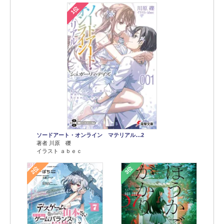
1位
ソードアート・オンライン マテリアル…2
著者 川原 礫
イラスト ａｂｅｃ
2位
3位