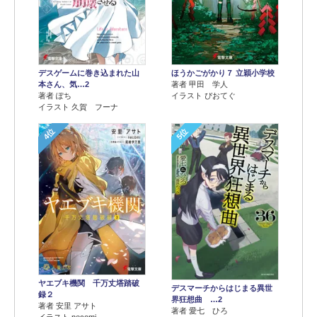
デスゲームに巻き込まれた山
ほうかごがかり７ 立穎小学校
本さん、気…2
著者 甲田 学人
著者 ぽち
イラスト ぴおてぐ
イラスト 久賀 フーナ
4位
5位
ヤエブキ機関 千万丈塔踏破
デスマーチからはじまる異世
録２
界狂想曲 …2
著者 安里 アサト
著者 愛七 ひろ
イラスト necomi