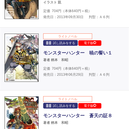
イラスト 凱
定価
704
円（本体
640
円＋税）
発売日：2013年09月30日
判型：Ａ６判
ライトノベル
試し読みをする
電子版
モンスターハンター 暁の誓い１
著者 柄本 和昭
定価
704
円（本体
640
円＋税）
発売日：2013年06月29日
判型：Ａ６判
ライトノベル
試し読みをする
電子版
モンスターハンター 蒼天の証８
著者 柄本 和昭