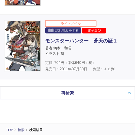
ライトノベル
試し読みをする
電子版
モンスターハンター 蒼天の証１
著者 柄本 和昭
イラスト 凱
定価
704
円（本体
640
円＋税）
発売日：2011年07月30日
判型：Ａ６判
再検索
TOP
検索
検索結果