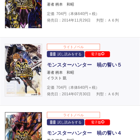
著者 柄本 和昭
定価
704
円（本体
640
円＋税）
発売日：2014年11月29日
判型：Ａ６判
ライトノベル
試し読みをする
電子版
モンスターハンター 暁の誓い５
著者 柄本 和昭
イラスト 凱
定価
704
円（本体
640
円＋税）
発売日：2014年07月30日
判型：Ａ６判
ライトノベル
試し読みをする
電子版
モンスターハンター 暁の誓い４