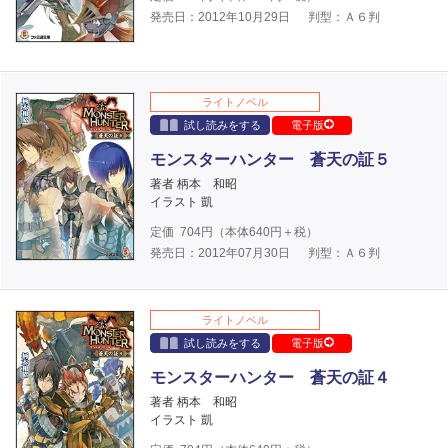
発売日：2012年10月29日
判型：Ａ６判
ライトノベル
試し読みをする
電子版
モンスターハンター 蒼天の証５
著者 柄本 和昭
イラスト 凱
定価
704
円（本体
640
円＋税）
発売日：2012年07月30日
判型：Ａ６判
ライトノベル
試し読みをする
電子版
モンスターハンター 蒼天の証４
著者 柄本 和昭
イラスト 凱