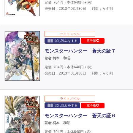
定価
704
円（本体
640
円＋税）
発売日：2013年03月30日
判型：Ａ６判
ライトノベル
試し読みをする
電子版
モンスターハンター 蒼天の証７
著者 柄本 和昭
定価
704
円（本体
640
円＋税）
発売日：2013年01月30日
判型：Ａ６判
ライトノベル
試し読みをする
電子版
モンスターハンター 蒼天の証６
著者 柄本 和昭
定価
704
円（本体
640
円＋税）