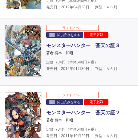
定価
704
円（本体
640
円＋税）
発売日：2012年04月28日
判型：Ａ６判
ライトノベル
試し読みをする
電子版
モンスターハンター 蒼天の証３
著者 柄本 和昭
定価
704
円（本体
640
円＋税）
発売日：2012年01月30日
判型：Ａ６判
ライトノベル
試し読みをする
電子版
モンスターハンター 蒼天の証２
著者 柄本 和昭
定価
704
円（本体
640
円＋税）
発売日：2011年10月29日
判型：Ａ６判