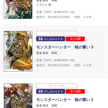
著者 柄本 和昭
イラスト 凱
定価
704
円（本体
640
円＋税）
発売日：2014年03月29日
判型：Ａ６判
ライトノベル
試し読みをする
電子版
モンスターハンター 暁の誓い３
著者 柄本 和昭
定価
704
円（本体
640
円＋税）
発売日：2013年12月26日
判型：Ａ６判
ライトノベル
試し読みをする
電子版
モンスターハンター 暁の誓い２
著者 柄本 和昭