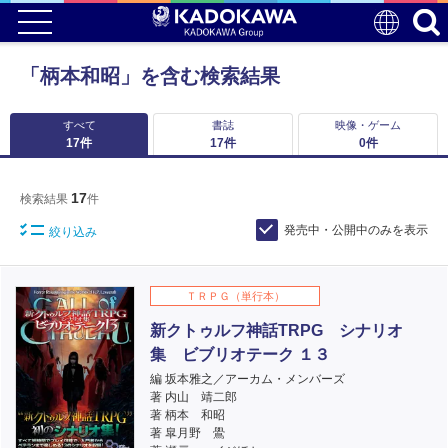
「柄本和昭」を含む検索結果
すべて
書誌
映像・ゲーム
17
件
17
件
0
件
17
検索結果
件
発売中・公開中のみを表示
絞り込み
ＴＲＰＧ（単行本）
新クトゥルフ神話TRPG シナリオ
集 ビブリオテーク １３
編 坂本雅之／アーカム・メンバーズ
著 内山 靖二郎
著 柄本 和昭
著 皐月野 鷽