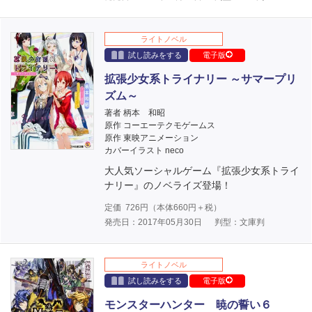
ライトノベル
試し読みをする
電子版
拡張少女系トライナリー ～サマープリ
ズム～
著者 柄本 和昭
原作 コーエーテクモゲームス
原作 東映アニメーション
カバーイラスト neco
大人気ソーシャルゲーム『拡張少女系トライ
ナリー』のノベライズ登場！
定価
726
円（本体
660
円＋税）
発売日：2017年05月30日
判型：文庫判
ライトノベル
試し読みをする
電子版
モンスターハンター 暁の誓い６