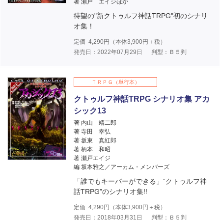
著 瀬戸 エイジほか
待望の"新クトゥルフ神話TRPG"初のシナリ
オ集！
定価
4,290
円（本体
3,900
円＋税）
発売日：2022年07月29日
判型：Ｂ５判
ＴＲＰＧ（単行本）
クトゥルフ神話TRPG シナリオ集 アカ
シック13
著 内山 靖二郎
著 寺田 幸弘
著 坂東 真紅郎
著 柄本 和昭
著 瀬戸エイジ
編 坂本雅之／アーカム・メンバーズ
「誰でもキーパーができる」“クトゥルフ神
話TRPG”のシナリオ集!!
定価
4,290
円（本体
3,900
円＋税）
発売日：2018年03月31日
判型：Ｂ５判