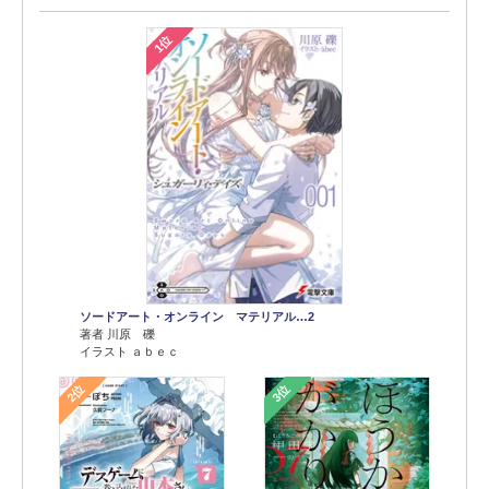
1位
ソードアート・オンライン マテリアル…2
著者 川原 礫
イラスト ａｂｅｃ
2位
3位