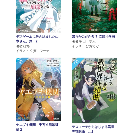
デスゲームに巻き込まれた山
ほうかごがかり７ 立穎小学校
本さん、気…2
著者 甲田 学人
著者 ぽち
イラスト ぴおてぐ
イラスト 久賀 フーナ
4位
5位
ヤエブキ機関 千万丈塔踏破
デスマーチからはじまる異世
録２
界狂想曲 …2