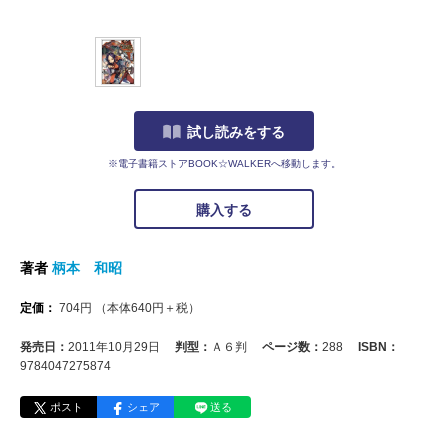
試し読みをする
※電子書籍ストアBOOK☆WALKERへ移動します。
購入する
著者
柄本 和昭
定価：
704
円
（本体
640
円＋税）
発売日：
2011年10月29日
判型：
Ａ６判
ページ数：
288
ISBN：
9784047275874
ポスト
シェア
送る