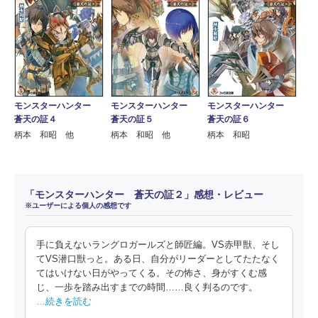
モンスターハンター
モンスターハンター
モンスターハンター
蒼天の証４
蒼天の証５
蒼天の証６
柄本 和昭 他
柄本 和昭 他
柄本 和昭
「モンスターハンター 蒼天の証２」感想・レビュー
※ユーザーによる個人の感想です
手に負えないラングロガールズと師匠編。VS赤甲獣、そし
てVS潜口獣っと。ある日、自分がリーダーとしてたたなく
てはいけない日がやってくる。その怖さ、身がすくむ感
じ、一歩を踏み出すまでの時間……良く判るのです。
…続きを読む