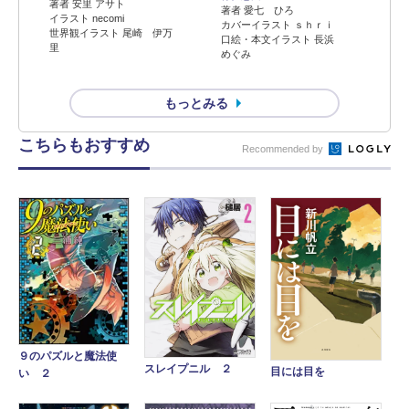
著者 安里 アサト
著者 愛七 ひろ
イラスト necomi
カバーイラスト ｓｈｒｉ
世界観イラスト 尾崎 伊万
口絵・本文イラスト 長浜
里
めぐみ
もっとみる
こちらもおすすめ
Recommended by
９のパズルと魔法使
スレイプニル ２
目には目を
い ２