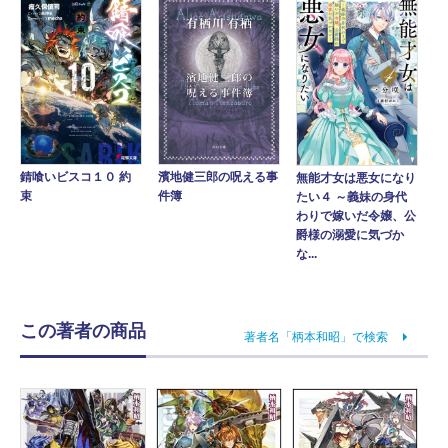
錆喰いビスコ１０ 約
濱地健三郎の呪える事
無能才女は悪女になり
束
件簿
たい４ ～義妹の身代
わりで嫁いだ令嬢、公
爵様の溺愛に気づか
な...
この著者の商品
著者名「柄本和昭」で検索