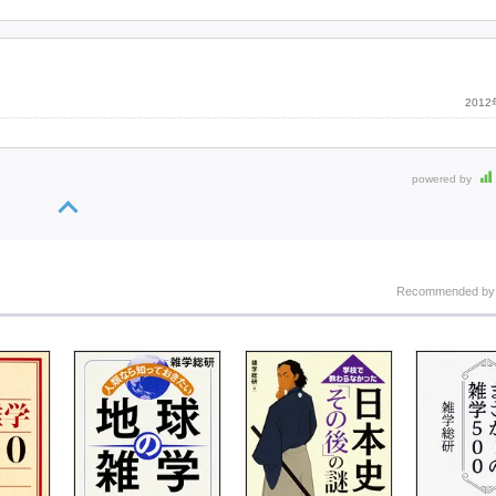
201
powered by
Recommended b