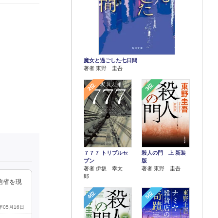
魔女と過ごした七日間
著者 東野 圭吾
2位
3位
７７７ トリプルセ
殺人の門 上 新装
ブン
版
著者 伊坂 幸太
著者 東野 圭吾
郎
信省を現
4位
5位
2年05月16日