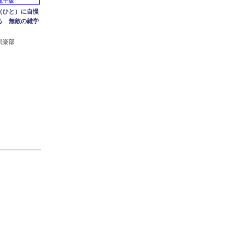
電子版
（ひと）に自慢
る 無敵の雑学
倶楽部