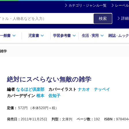
カテゴリ・ジャンル一覧
レーベル
検索
詳細
一般書
児童書
学習参考書
生活
実用
雑誌
ムック
・
・
雑学
絶対にスベらない無敵の雑学
編者
なるほど倶楽部
カバーイラスト
ナカオ テッペイ
カバーデザイン
根本 佐知子
定価：
572
円 （本体
520
円＋税）
発売日：
2011年11月25日
判型：
文庫判
ページ数：
192
ISBN：
978404