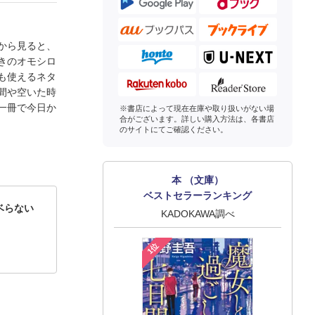
から見ると、
きのオモシロ
も使えるネタ
間や空いた時
一冊で今日か
※書店によって現在在庫や取り扱いがない場
合がございます。詳しい購入方法は、各書店
のサイトにてご確認ください。
本 （文庫）
ベストセラーランキング
ベらない
KADOKAWA調べ
1位