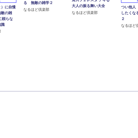
版
る 無敵の雑学２
大人の振る舞い大全
と）に自慢
つい他人
なるほど倶楽部
なるほど倶楽部
無敵の雑
したくな
に頼らな
２
知識
なるほど
部