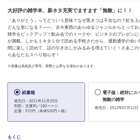
大好評の雑学本、新ネタ充実でますます「無敵」に！！
「ありがとう」ってどういう意味？なぜ黒ネコは不吉なの？虹を上
どんな形になる？――。古今東西のあらゆるジャンルからとってお
雑学をピックアップ！飲み会でのトークや、ビジネスのプレゼンに
が満載。しかも１ネタ１分で読める手軽さだから、通勤通学の合い
間に楽しく読めて、話の引き出しがみるみる増えていく！さあこの
らあなたもスベり知らず！
※画像は表紙及び帯等、実際とは異なる場合があります。
紙書籍
電子版：絶対にス
無敵の雑学
発売日：2011年11月25日
判型：文庫判／192ページ
発売日：2012年07月12日
定価：572円（本体520円＋税）
もくじ