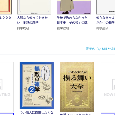
１０００
人類なら知っておきた
学校で教わらなかった
知らなきゃよ
い 地球の雑学
日本史「その後」の謎
さか！の雑学
雑学総研
雑学総研
雑学総研
著者名「なるほど倶
つい他人に自慢したくな
角川フォレスタ デキる