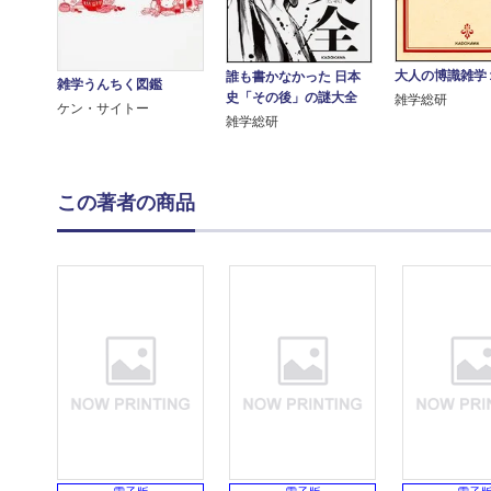
大人の博識雑学
誰も書かなかった 日本
雑学うんちく図鑑
史「その後」の謎大全
雑学総研
ケン・サイトー
雑学総研
この著者の商品