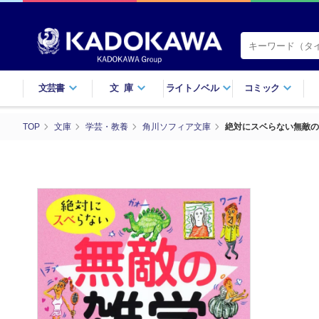
文芸書
文庫
ライトノベル
コミック
TOP
文庫
学芸・教養
角川ソフィア文庫
絶対にスベらない無敵の