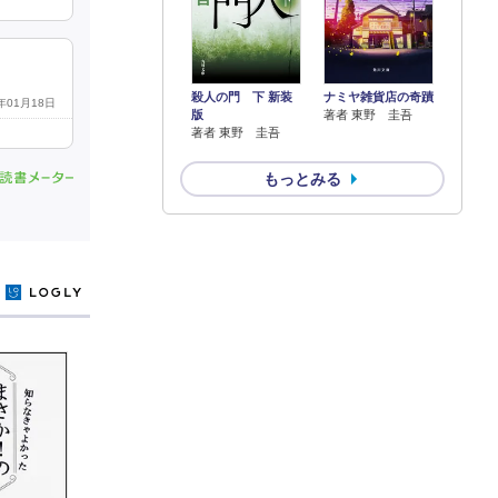
殺人の門 下 新装
ナミヤ雑貨店の奇蹟
2年01月18日
版
著者 東野 圭吾
著者 東野 圭吾
もっとみる
y