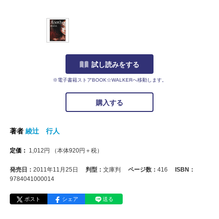
試し読みをする
※電子書籍ストアBOOK☆WALKERへ移動します。
購入する
著者
綾辻 行人
定価：
1,012
円
（本体
920
円＋税）
発売日：
2011年11月25日
判型：
文庫判
ページ数：
416
ISBN：
9784041000014
ポスト
シェア
送る