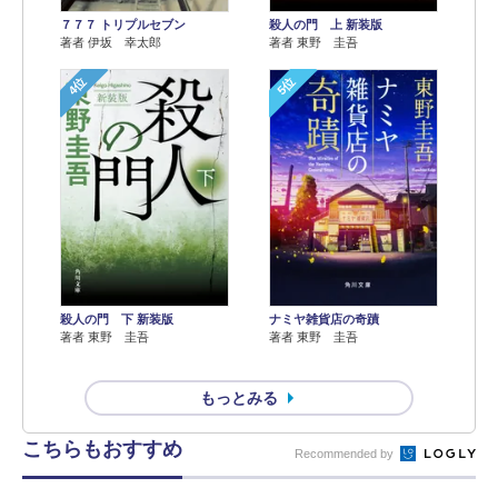
７７７ トリプルセブン
殺人の門 上 新装版
著者 伊坂 幸太郎
著者 東野 圭吾
4位
5位
殺人の門 下 新装版
ナミヤ雑貨店の奇蹟
著者 東野 圭吾
著者 東野 圭吾
もっとみる
こちらもおすすめ
Recommended by