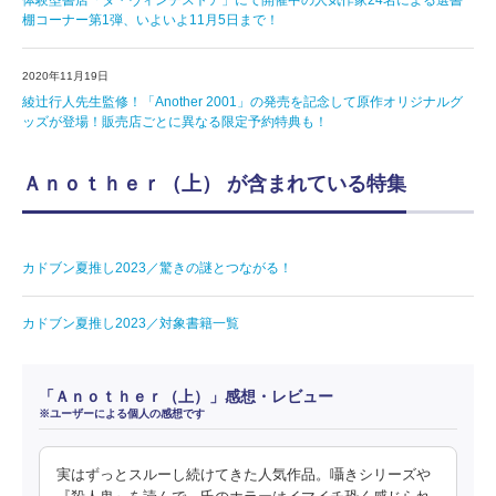
体験型書店「ダ・ヴィンチストア」にて開催中の人気作家24名による選書
棚コーナー第1弾、いよいよ11月5日まで！
2020年11月19日
綾辻行人先生監修！「Another 2001」の発売を記念して原作オリジナルグ
ッズが登場！販売店ごとに異なる限定予約特典も！
Ａｎｏｔｈｅｒ（上） が含まれている特集
カドブン夏推し2023／驚きの謎とつながる！
カドブン夏推し2023／対象書籍一覧
「Ａｎｏｔｈｅｒ（上）」感想・レビュー
※ユーザーによる個人の感想です
実はずっとスルーし続けてきた人気作品。囁きシリーズや