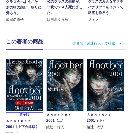
私のクラスの生徒が、
クラスのみんなでタチ
クラス会へようこそ
一晩で２４人死にまし
バナリツコをイジメて
あの頃の想い、取りに
た。
幽霊を作ろう
帰ろう。
日向奈くらら
Ｓａｏｒｉ
成田名璃子
この著者の商品
著者名「綾辻行人」で検索
Ａｎｏｔｈｅｒ
Ａｎｏｔｈｅｒ
電子版
2001（上）
2001（下）
Ａｎｏｔｈｅｒ
2001【上下合本版】
綾辻 行人
綾辻 行人