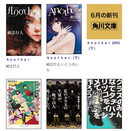
Ａｎｏｔｈｅｒ 2001
（下）
Ａｎｏｔｈｅｒ（下）
Ａｎｏｔｈｅｒ
綾辻行人 いとうのい
綾辻行人
ぢ