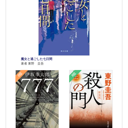
魔女と過ごした七日間
著者 東野 圭吾
2位
3位