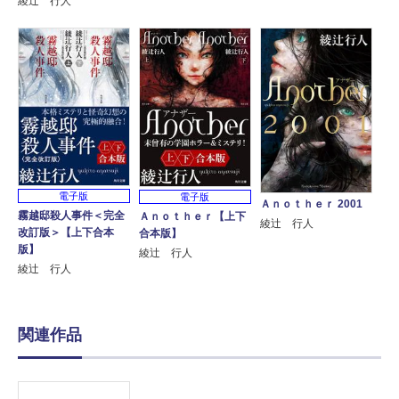
綾辻 行人
電子版
電子版
Ａｎｏｔｈｅｒ 2001
霧越邸殺人事件＜完全
Ａｎｏｔｈｅｒ【上下
綾辻 行人
改訂版＞【上下合本
合本版】
版】
綾辻 行人
綾辻 行人
関連作品