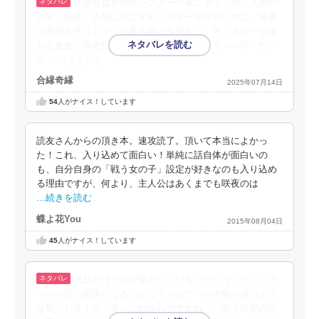
正統な血族のモンスター一家に育てられた人間の
少女・咲夜。人間に仇なすモンスターを狩るために、破魔
の拳銃を手にドイツの夜を駆ける彼女に、モンスターを束
ねる血族の長老たちからある密命が下されて――!?「モン
ス
…続きを読む
合縁奇縁
2025年07月14日
54
人がナイス！しています
読友さんからの頂き本。速攻読了。頂いて本当によかっ
た！これ、入り込めて面白い！単純に話自体が面白いの
も、自分自身の「戦う女の子」設定が好きなのも入り込め
る理由ですが、何より、主人公はあくまでも咲夜のは
…続きを読む
蝶よ花You
2015年08月04日
45
人がナイス！しています
兄妹だけど血が繋がっていないということで、ア
ベルが恋の相手になるのかな？そのアベルの影が薄いよう
な気もしますが（笑）これからですかね～。友人の要の方