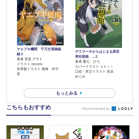
ヤエブキ機関 千万丈塔踏破
デスマーチからはじまる異世
録２
界狂想曲 …2
著者 安里 アサト
著者 愛七 ひろ
イラスト necomi
カバーイラスト ｓｈｒｉ
世界観イラスト 尾崎 伊万
口絵・本文イラスト 長浜
里
めぐみ
もっとみる
こちらもおすすめ
Recommended by