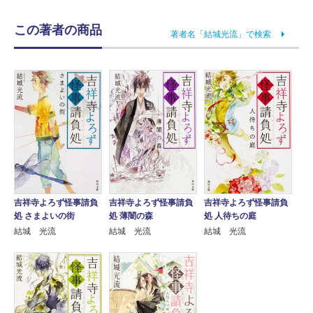
この著者の商品
著者名「結城光流」で検索
吉祥寺よろず怪事請負
吉祥寺よろず怪事請負
吉祥寺よろず怪事請負
処 さまよいの街
処 薄闇の森
処 人待ちの庭
結城 光流
結城 光流
結城 光流