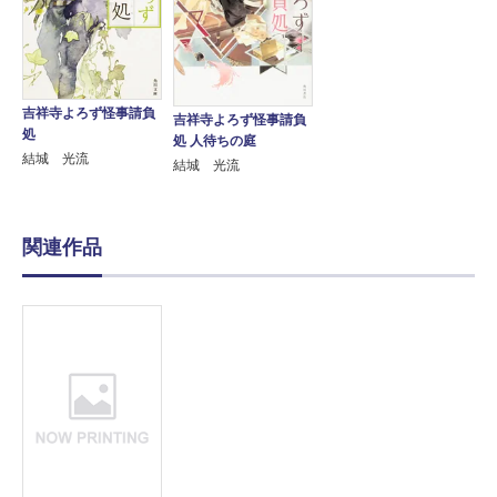
吉祥寺よろず怪事請負
吉祥寺よろず怪事請負
処
処 人待ちの庭
結城 光流
結城 光流
関連作品