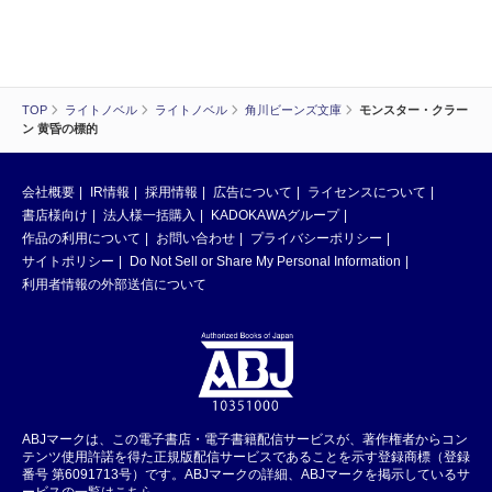
TOP
ライトノベル
ライトノベル
角川ビーンズ文庫
モンスター・クラー
ン 黄昏の標的
会社概要
IR情報
採用情報
広告について
ライセンスについて
書店様向け
法人様一括購入
KADOKAWAグループ
作品の利用について
お問い合わせ
プライバシーポリシー
サイトポリシー
Do Not Sell or Share My Personal Information
利用者情報の外部送信について
ABJマークは、この電子書店・電子書籍配信サービスが、著作権者からコン
テンツ使用許諾を得た正規版配信サービスであることを示す登録商標（登録
番号 第6091713号）です。ABJマークの詳細、ABJマークを掲示しているサ