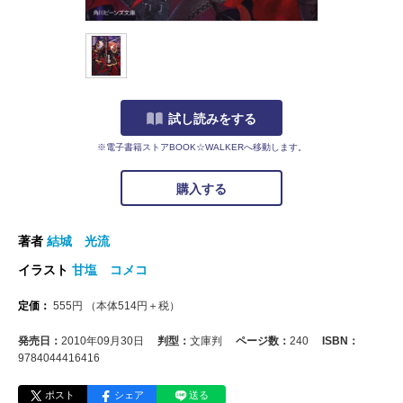
試し読みをする
※電子書籍ストアBOOK☆WALKERへ移動します。
購入する
著者
結城 光流
イラスト
甘塩 コメコ
定価：
555
円
（本体
514
円＋税）
発売日：
2010年09月30日
判型：
文庫判
ページ数：
240
ISBN：
9784044416416
ポスト
シェア
送る