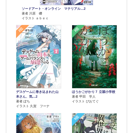
ソードアート・オンライン マテリアル…2
著者 川原 礫
イラスト ａｂｅｃ
2位
3位
デスゲームに巻き込まれた山
ほうかごがかり７ 立穎小学校
本さん、気…2
著者 甲田 学人
著者 ぽち
イラスト ぴおてぐ
イラスト 久賀 フーナ
4位
5位