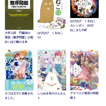
はぴはぴ くるねこ
カレンダー 2025
ねこまたの町
大学入試 門脇渉の
はぴはぴ くるねこ
英語［整序問題］が面
13
白いほど解ける本
アラベスク後宮の和国
モブは王子に攻略され
しらゆき荘の小人さん
姫３
ました。
１