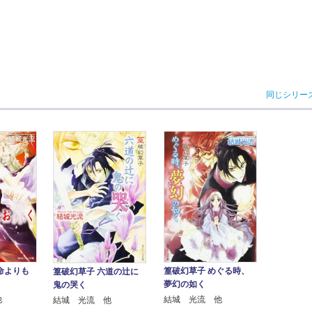
同じシリー
篁破幻草子 めぐる時、
命よりも
篁破幻草子 六道の辻に
夢幻の如く
鬼の哭く
結城 光流 他
他
結城 光流 他