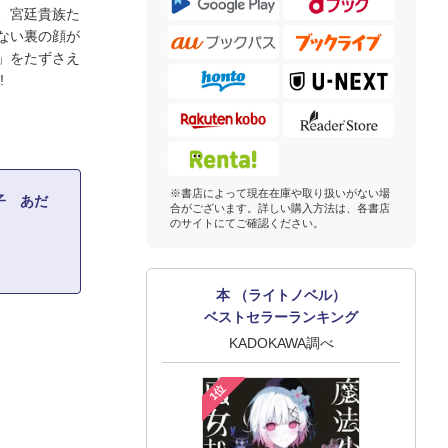
、宮廷貴族た
ない裏の顔が
」をたずさえ
!
※書店によって現在在庫や取り扱いがない場
子 あだ
合がございます。詳しい購入方法は、各書店
のサイトにてご確認ください。
本 （ライトノベル）
ベストセラーランキング
KADOKAWA調べ
1位