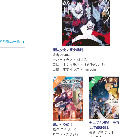
ズの作品一覧
魔法少女ノ魔女裁判
著者 Acacia
カバーイラスト 梅まろ
口絵・本文イラスト すがわら おむ
口絵・本文イラスト maruchi
2位
3位
ヤエブキ機関 千万
超かぐや姫！
丈塔踏破録１
原作 スタジオク
著者 安里 アサト
ロマト・スタジオ