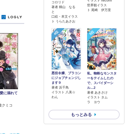
イラスト necomi
コロリド
世界観イラス
著者 桐山 なる
ト 尾崎 伊万里
と
口絵・本文イラス
y
ト うらたあさお
4位
5位
悪役令嬢、ブラコン
私、蜘蛛なモンスタ
にジョブチェンジし
ーをテイムしたの
ます９
で、スパイダーシ
著者 浜千鳥
ル…2
イラスト 八美☆
著者 あきさけ
愛に溺れて
わん
イラスト タム
ラ ヨウ
陵クミコ
もっとみる