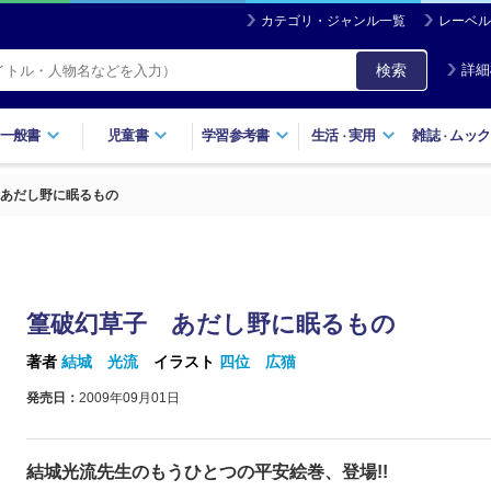
カテゴリ・ジャンル一覧
レーベル
検索
詳細
一般書
児童書
学習参考書
生活
実用
雑誌
ムック
・
・
あだし野に眠るもの
篁破幻草子 あだし野に眠るもの
著者
結城 光流
イラスト
四位 広猫
発売日：
2009年09月01日
結城光流先生のもうひとつの平安絵巻、登場!!