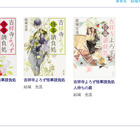
著者名「結城
怪事請負処
吉祥寺よろず怪事請負処
吉祥寺よろず怪事請負処
結城 光流
人待ちの庭
結城 光流