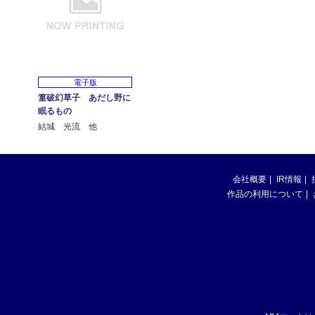
電子版
篁破幻草子 あだし野に
眠るもの
結城 光流 他
会社概要
IR情報
作品の利用について