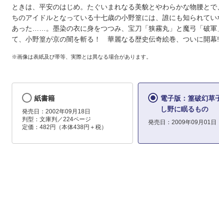
ときは、平安のはじめ。たぐいまれなる美貌とやわらかな物腰とで
ちのアイドルとなっている十七歳の小野篁には、誰にも知られてい
あった……。墨染の衣に身をつつみ、宝刀「狭霧丸」と魔弓「破軍
て、小野篁が京の闇を斬る！ 華麗なる歴史伝奇絵巻、ついに開幕!
※画像は表紙及び帯等、実際とは異なる場合があります。
紙書籍
電子版：篁破幻草
し野に眠るもの
発売日：2002年09月18日
判型：文庫判／224ページ
発売日：2009年09月01日
定価：482円（本体438円＋税）