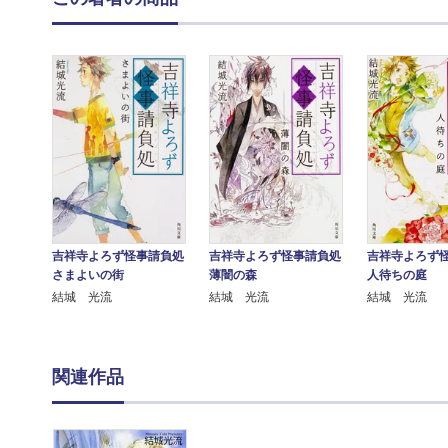
吉祥寺よろず怪事請負処
吉祥寺よろず怪事請負処
吉祥寺よろず
さまよいの街
薄闇の森
人待ちの庭
結城 光流
結城 光流
結城 光流
関連作品