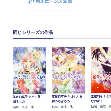
同じシリーズの作品
篁破幻草子 宿
篁破幻草子 ちはやぶる
篁破幻草子 あだし野に
なお深く
神のめざめの
眠るもの
結城 光流 
結城 光流 他
結城 光流 他