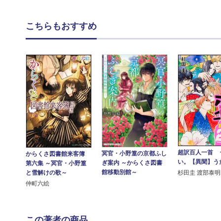
こちらもおすすめ
超訳百人一首 
冥官・小野篁の京都ふし
からくさ図書館来客簿
い。【異聞】う
ぎ案内 ～からくさ図書
第六集 ～冥官・小野篁
館移動別館～
と雪解けの歌～
杉田圭 渡部泰明
仲町六絵
この著者の商品