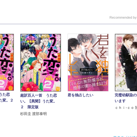
Recommended b
うた恋
完璧幼馴染の
君を独占したい
超訳百人一首 うた恋
た変。２
います
い。【異聞】うた変。
２ 限定版
ｃｈｉ‐ｃｏ 
杉田圭 渡部泰明