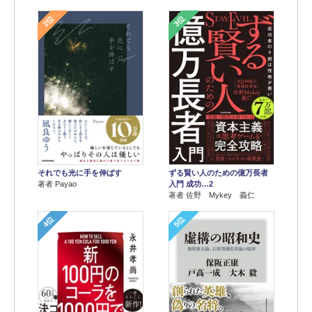
2位
3位
それでも光に手を伸ばす
ずる賢い人のための億万長者
著者 Payao
入門 成功…2
著者 佐野 Mykey 義仁
4位
5位