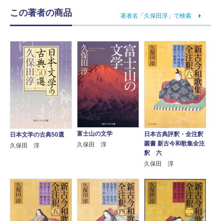
この著者の商品
著者名「久保田淳」で検索
富士山の文学
日本古典評釈・全注釈
日本文学の古典50選
叢書 新古今和歌集全注
久保田 淳
久保田 淳
釈 六
久保田 淳