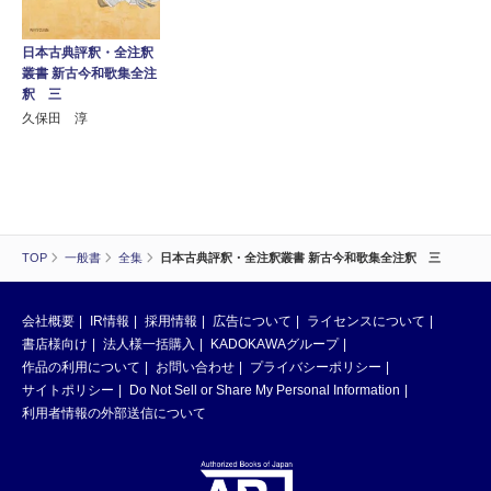
日本古典評釈・全注釈
叢書 新古今和歌集全注
釈 三
久保田 淳
TOP
一般書
全集
日本古典評釈・全注釈叢書 新古今和歌集全注釈 三
会社概要
IR情報
採用情報
広告について
ライセンスについて
書店様向け
法人様一括購入
KADOKAWAグループ
作品の利用について
お問い合わせ
プライバシーポリシー
サイトポリシー
Do Not Sell or Share My Personal Information
利用者情報の外部送信について