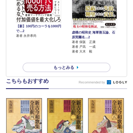
【新】100円のコーラを1000円
で…2
虚構の昭和史 海軍善玉論、石
著者 永井孝尚
原莞爾名…2
著者 保阪 正康
著者 戸高 一成
著者 大木 毅
もっとみる
こちらもおすすめ
Recommended by