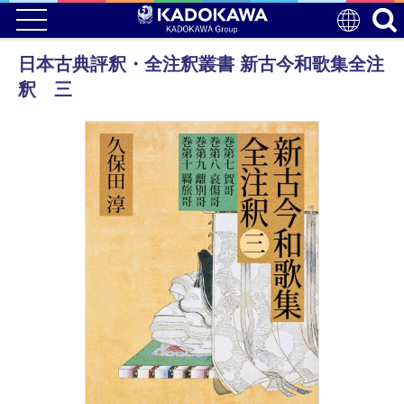
日本古典評釈・全注釈叢書 新古今和歌集全注
釈 三