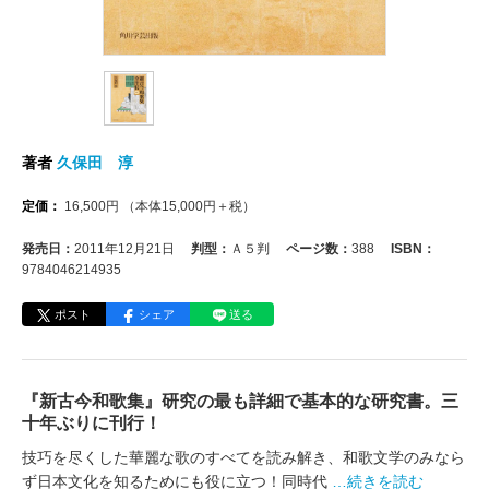
著者
久保田 淳
定価：
16,500
円
（本体
15,000
円＋税）
発売日：
2011年12月21日
判型：
Ａ５判
ページ数：
388
ISBN：
9784046214935
ポスト
シェア
送る
『新古今和歌集』研究の最も詳細で基本的な研究書。三
十年ぶりに刊行！
技巧を尽くした華麗な歌のすべてを読み解き、和歌文学のみなら
ず日本文化を知るためにも役に立つ！同時代
…続きを読む