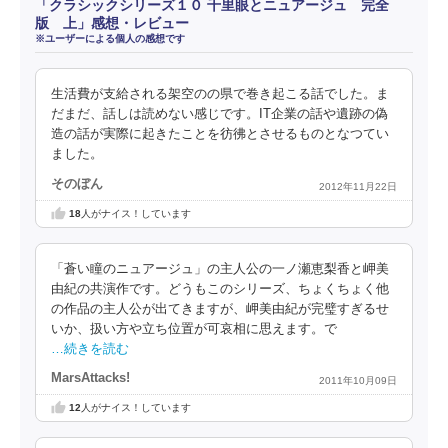
「クラシックシリーズ１０ 千里眼とニュアージュ 完全
版 上」感想・レビュー
※ユーザーによる個人の感想です
生活費が支給される架空のの県で巻き起こる話でした。ま
だまだ、話しは読めない感じです。IT企業の話や遺跡の偽
造の話が実際に起きたことを彷彿とさせるものとなつてい
ました。
そのぼん
2012年11月22日
18
人がナイス！しています
「蒼い瞳のニュアージュ」の主人公の一ノ瀬恵梨香と岬美
由紀の共演作です。どうもこのシリーズ、ちょくちょく他
の作品の主人公が出てきますが、岬美由紀が完璧すぎるせ
いか、扱い方や立ち位置が可哀相に思えます。で
…続きを読む
MarsAttacks!
2011年10月09日
12
人がナイス！しています