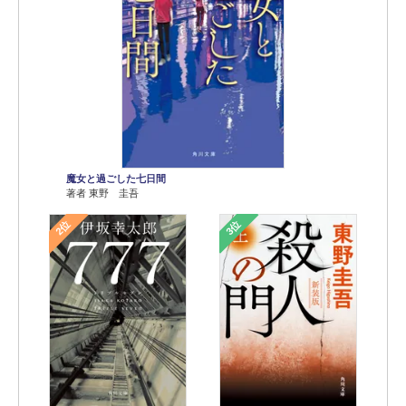
魔女と過ごした七日間
著者 東野 圭吾
2位
3位