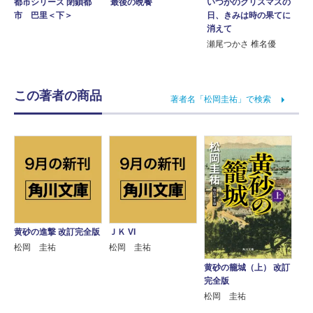
いつかのクリスマスの
都市シリーズ 閉鎖都
最後の晩餐
日、きみは時の果てに
市 巴里＜下＞
消えて
瀬尾つかさ 椎名優
この著者の商品
著者名「松岡圭祐」で検索
黄砂の進撃 改訂完全版
ＪＫ VI
松岡 圭祐
松岡 圭祐
黄砂の籠城（上） 改訂
完全版
松岡 圭祐