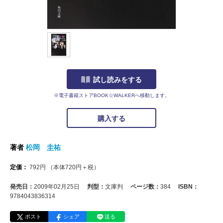
試し読みをする
※電子書籍ストアBOOK☆WALKERへ移動します。
購入する
著者
松岡 圭祐
定価：
792
円
（本体
720
円＋税）
発売日：
2009年02月25日
判型：
文庫判
ページ数：
384
ISBN：
9784043836314
ポスト
シェア
送る