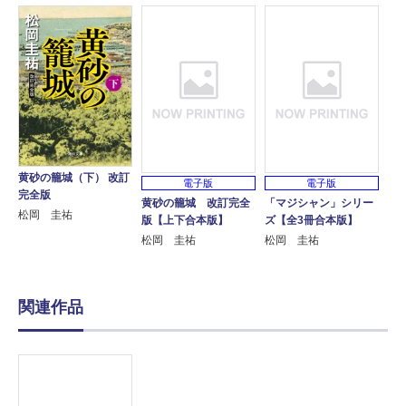
黄砂の籠城（下） 改訂
電子版
電子版
完全版
黄砂の籠城 改訂完全
「マジシャン」シリー
松岡 圭祐
版【上下合本版】
ズ【全3冊合本版】
松岡 圭祐
松岡 圭祐
関連作品