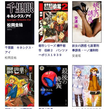
妖女の誘惑 七楽署刑
都市シリーズ 機甲都
千里眼 キネシクス・
事課長・一ノ瀬和郎
市 伯林２ パンツァ
アイ
ーポリス１９３９
安達瑶
松岡圭祐