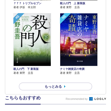
７７７ トリプルセブン
殺人の門 上 新装版
著者 伊坂 幸太郎
著者 東野 圭吾
4位
5位
殺人の門 下 新装版
ナミヤ雑貨店の奇蹟
著者 東野 圭吾
著者 東野 圭吾
もっとみる
こちらもおすすめ
Recommended by