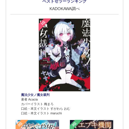
ベストセラーランキング
KADOKAWA調べ
1位
魔法少女ノ魔女裁判
著者 Acacia
カバーイラスト 梅まろ
口絵・本文イラスト すがわら おむ
口絵・本文イラスト maruchi
2位
3位