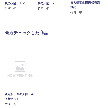
異人街変化機関 伝奇新
風の大陸 ＩＶ
風の大陸 Ｖ
世紀
竹河 聖
竹河 聖
竹河 聖
最近チェックした商品
決定版 風の大陸 全
５巻セット
竹河 聖