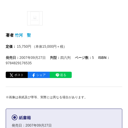
著者
竹河 聖
定価：
15,750
円
（本体
15,000
円＋税）
発売日：
2007年09月27日
判型：
四六判
ページ数：
5
ISBN：
9784829176535
ポスト
シェア
送る
※画像は表紙及び帯等、実際とは異なる場合があります。
紙書籍
発売日：2007年09月27日