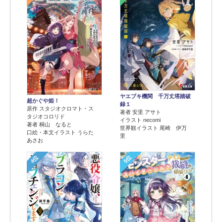
ヤエブキ機関 千万丈塔踏破
超かぐや姫！
録１
原作 スタジオクロマト・ス
著者 安里 アサト
タジオコロリド
イラスト necomi
著者 桐山 なると
世界観イラスト 尾崎 伊万
口絵・本文イラスト うらた
里
あさお
4位
5位