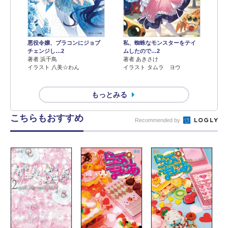
悪役令嬢、ブラコンにジョブ
私、蜘蛛なモンスターをテイ
チェンジし…2
ムしたので…2
著者 浜千鳥
著者 あきさけ
イラスト 八美☆わん
イラスト タムラ ヨウ
もっとみる
こちらもおすすめ
Recommended by