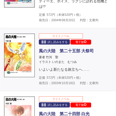
ティーエ、ボイス、ラクシに訪れる危機と
は!?
定価
572
円（本体
520
円＋税）
発売日：2004年08月20日
判型：文庫判
ライトノベル
試し読みをする
電子版
風の大陸 第二十五部 大祭司
著者 竹河 聖
イラスト いのまた むつみ
いよいよ新たなる旅立ちへ……
定価
572
円（本体
520
円＋税）
発売日：2003年10月18日
判型：文庫判
ライトノベル
試し読みをする
電子版
風の大陸 第二十四部 白光