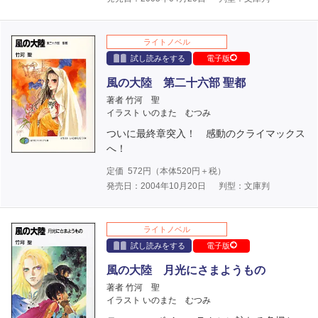
ライトノベル
試し読みをする
電子版
風の大陸 第二十六部 聖都
著者 竹河 聖
イラスト いのまた むつみ
ついに最終章突入！ 感動のクライマックス
へ！
定価
572
円（本体
520
円＋税）
発売日：2004年10月20日
判型：文庫判
ライトノベル
試し読みをする
電子版
風の大陸 月光にさまようもの
著者 竹河 聖
イラスト いのまた むつみ