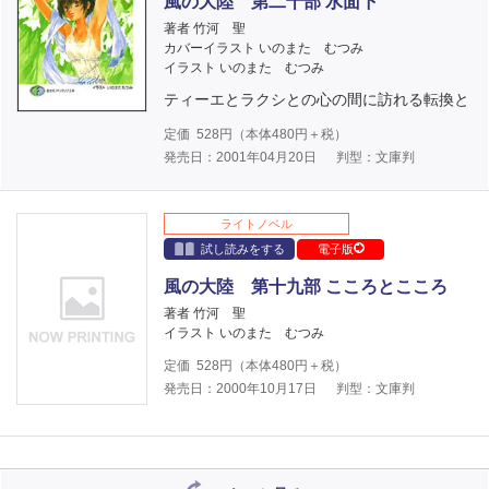
風の大陸 第二十部 水面下
著者 竹河 聖
カバーイラスト いのまた むつみ
イラスト いのまた むつみ
ティーエとラクシとの心の間に訪れる転換と
定価
528
円（本体
480
円＋税）
発売日：2001年04月20日
判型：文庫判
ライトノベル
試し読みをする
電子版
風の大陸 第十九部 こころとこころ
著者 竹河 聖
イラスト いのまた むつみ
定価
528
円（本体
480
円＋税）
発売日：2000年10月17日
判型：文庫判