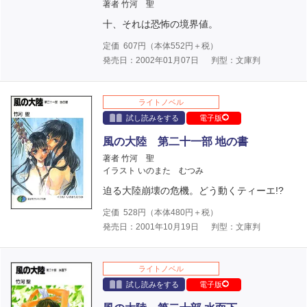
著者 竹河 聖
十、それは恐怖の境界値。
定価
607
円（本体
552
円＋税）
発売日：2002年01月07日
判型：文庫判
ライトノベル
試し読みをする
電子版
風の大陸 第二十一部 地の書
著者 竹河 聖
イラスト いのまた むつみ
迫る大陸崩壊の危機。どう動くティーエ!?
定価
528
円（本体
480
円＋税）
発売日：2001年10月19日
判型：文庫判
ライトノベル
試し読みをする
電子版