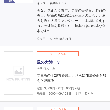
イラスト 若菜等＋Ｋｉ
美女と見まごう青年、男装の美少女、歴戦の
勇士。宿命の糸に結ばれた三人の出会いと過
去を描く大河ファンタジー！ 本編に加えす
べての外伝を収録した、特典つきのお得な合
本です!!
発売日：2014年10月01日
ライトノベル
風の大陸 Ｖ
著者 竹河 聖
文庫版の全28巻を纏め、さらに加筆修正を加
えた愛蔵版
定価
3,300
円（本体
3,000
円＋税）
発売日：2007年09月28日
判型：四六判
ライトノベル