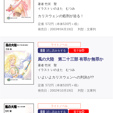
著者 竹河 聖
イラスト いのまた むつみ
カリスウェンの処刑が迫る！
定価
572
円（本体
520
円＋税）
発売日：2003年04月19日
判型：文庫判
ライトノベル
試し読みをする
電子版
風の大陸 第二十三部 有罪か無罪か
著者 竹河 聖
イラスト いのまた むつみ
いよいよカリスウェンへの判決が!?
定価
572
円（本体
520
円＋税）
発売日：2002年10月19日
判型：文庫判
ライトノベル
試し読みをする
電子版