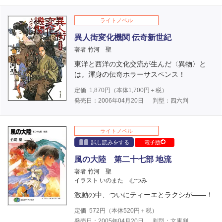
ライトノベル
異人街変化機関 伝奇新世紀
著者 竹河 聖
東洋と西洋の文化交流が生んだ〈異物〉と
は。渾身の伝奇ホラーサスペンス！
定価
1,870
円（本体
1,700
円＋税）
発売日：2006年04月20日
判型：四六判
ライトノベル
試し読みをする
電子版
風の大陸 第二十七部 地流
著者 竹河 聖
イラスト いのまた むつみ
激動の中、ついにティーエとラクシが――！
定価
572
円（本体
520
円＋税）
発売日：2005年04月20日
判型：文庫判