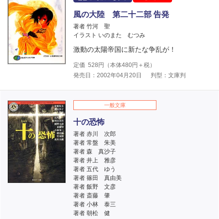
風の大陸 第二十二部 告発
著者 竹河 聖
イラスト いのまた むつみ
激動の太陽帝国に新たな争乱が！
定価
528
円（本体
480
円＋税）
発売日：2002年04月20日
判型：文庫判
一般文庫
十の恐怖
著者 赤川 次郎
著者 常盤 朱美
著者 森 真沙子
著者 井上 雅彦
著者 五代 ゆう
著者 篠田 真由美
著者 飯野 文彦
著者 斎藤 肇
著者 小林 泰三
著者 朝松 健