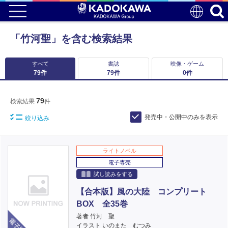
「竹河聖」を含む検索結果
すべて
書誌
映像・ゲーム
79
件
79
件
0
件
79
検索結果
件
発売中・公開中のみを表示
絞り込み
ライトノベル
電子専売
試し読みをする
【合本版】風の大陸 コンプリート
BOX 全35巻
電子版
著者 竹河 聖
イラスト いのまた むつみ