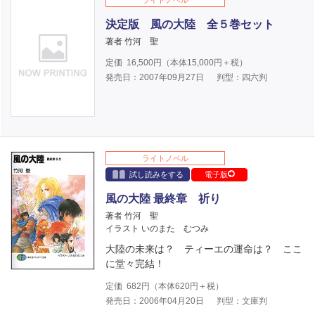
ライトノベル
決定版 風の大陸 全５巻セット
著者 竹河 聖
定価
16,500
円（本体
15,000
円＋税）
発売日：2007年09月27日
判型：四六判
ライトノベル
試し読みをする
電子版
風の大陸 最終章 祈り
著者 竹河 聖
イラスト いのまた むつみ
大陸の未来は？ ティーエの運命は？ ここ
に堂々完結！
定価
682
円（本体
620
円＋税）
発売日：2006年04月20日
判型：文庫判