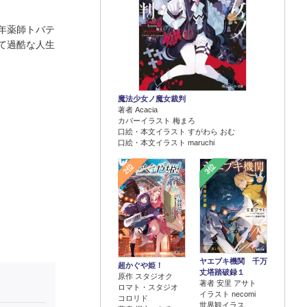
年薬師トバテ
て過酷な人生
魔法少女ノ魔女裁判
著者 Acacia
カバーイラスト 梅まろ
口絵・本文イラスト すがわら おむ
口絵・本文イラスト maruchi
2位
3位
ヤエブキ機関 千万
超かぐや姫！
丈塔踏破録１
原作 スタジオク
著者 安里 アサト
ロマト・スタジオ
イラスト necomi
コロリド
世界観イラス