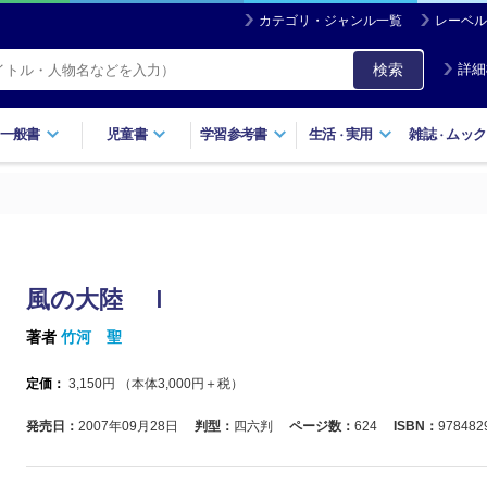
カテゴリ・ジャンル一覧
レーベル
検索
詳細
一般書
児童書
学習参考書
生活
実用
雑誌
ムック
・
・
風の大陸 Ｉ
著者
竹河 聖
定価：
3,150
円 （本体
3,000
円＋税）
発売日：
2007年09月28日
判型：
四六判
ページ数：
624
ISBN：
978482