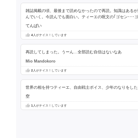
雑誌掲載の頃、最後まで読めなかったので再読。知識はあるが
んでいく。今読んでも面白い。ティーエの呪文の｢ゴセン･･･ゴセ
てんぱい
4
人がナイス！しています
再読してしまった。うーん…全部読む自信はないなあ
Mio Mandokoro
2
人がナイス！しています
世界の相を持つティーエ、自由戦士ボイス、少年のなりをした
空
1
人がナイス！しています