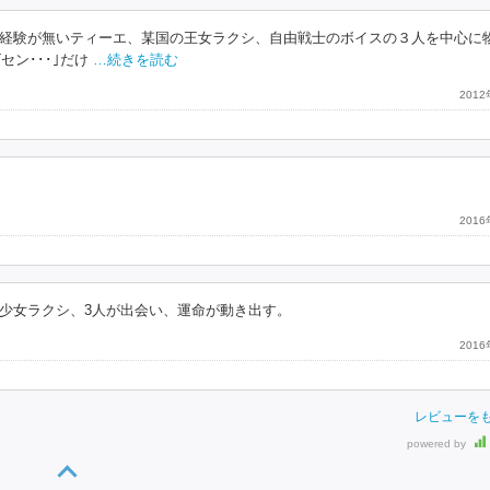
経験が無いティーエ、某国の王女ラクシ、自由戦士のボイスの３人を中心に
ン･･･｣だけ
…続きを読む
201
201
少女ラクシ、3人が出会い、運命が動き出す。
201
レビューを
powered by