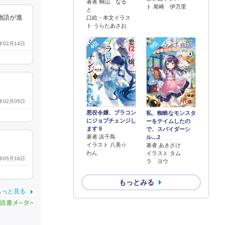
著者 桐山 なる
ト 尾崎 伊万里
と
物語が進
口絵・本文イラス
ト うらたあさお
4位
5位
2年02月14日
6年02月05日
悪役令嬢、ブラコン
私、蜘蛛なモンスタ
にジョブチェンジし
ーをテイムしたの
ます９
で、スパイダーシ
著者 浜千鳥
ル…2
イラスト 八美☆
著者 あきさけ
わん
イラスト タム
6年05月18日
ラ ヨウ
もっとみる
もっと見る