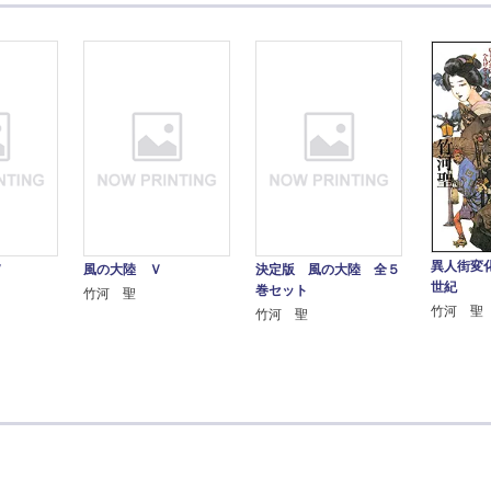
異人街変
Ｖ
風の大陸 Ｖ
決定版 風の大陸 全５
世紀
巻セット
竹河 聖
竹河 聖
竹河 聖