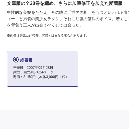
文庫版の全28巻を纏め、さらに加筆修正を加えた愛蔵版
中性的な美貌をたたえ、その瞳に「世界の相」をもつといわれる青
ィーエと男装の美少女ラクシ、それに屈強の傭兵のボイス。若くし
を背負う三人が出会うべくして出会った。
※画像は表紙及び帯等、実際とは異なる場合があります。
紙書籍
発売日：2007年09月28日
判型：四六判／624ページ
定価：3,150円（本体3,000円＋税）