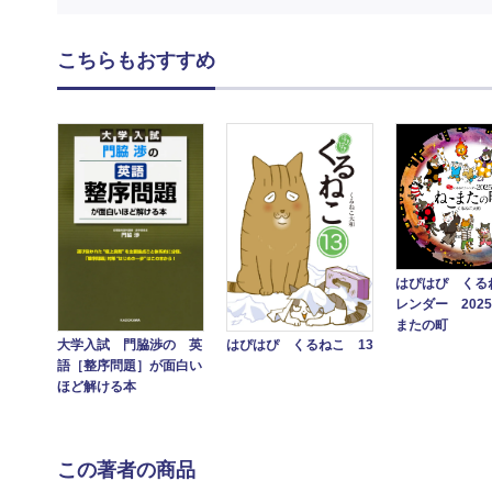
こちらもおすすめ
はぴはぴ くる
レンダー 202
またの町
大学入試 門脇渉の 英
はぴはぴ くるねこ 13
語［整序問題］が面白い
ほど解ける本
この著者の商品