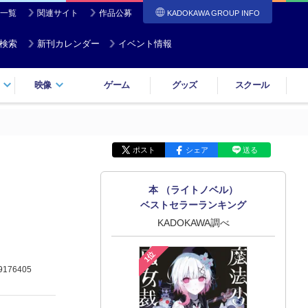
一覧
関連サイト
作品公募
KADOKAWA GROUP INFO
検索
新刊カレンダー
イベント情報
映像
ゲーム
グッズ
スクール
ポスト
シェア
送る
本 （ライトノベル）
ベストセラーランキング
KADOKAWA調べ
1位
9176405