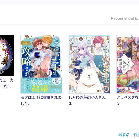
Recommended b
ねこ カ
5 ねこ
アラベスク後
モブは王子に攻略されま
しらゆき荘の小人さん
３
した。
１
著者名「竹