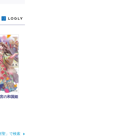
y
宮の和国姫
河聖」で検索