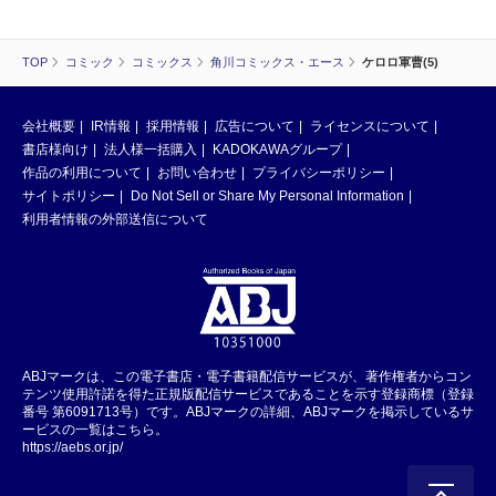
TOP
コミック
コミックス
角川コミックス・エース
ケロロ軍曹(5)
会社概要
IR情報
採用情報
広告について
ライセンスについて
書店様向け
法人様一括購入
KADOKAWAグループ
作品の利用について
お問い合わせ
プライバシーポリシー
サイトポリシー
Do Not Sell or Share My Personal Information
利用者情報の外部送信について
ABJマークは、この電子書店・電子書籍配信サービスが、著作権者からコン
テンツ使用許諾を得た正規版配信サービスであることを示す登録商標（登録
番号 第6091713号）です。ABJマークの詳細、ABJマークを掲示しているサ
ービスの一覧はこちら。
https://aebs.or.jp/