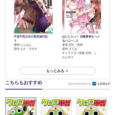
不老不死少女の苗床旅行記
はにとらっ！ 召喚勇者をハメ
５
るハニー…2
漫画 ふじはん
著者 宮社 惣恭
原作 ルナ・ウサギ
原作 けてる
キャラクター原案 氷室 し
ゅんすけ
もっとみる
こちらもおすすめ
Recommended by