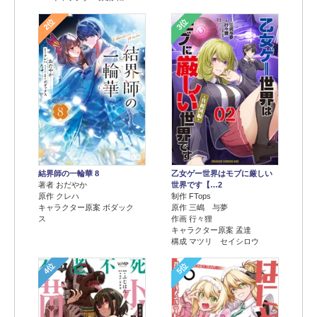
2位
3位
結界師の一輪華 8
乙女ゲー世界はモブに厳しい
著者 おだやか
世界です【…2
原作 クレハ
制作 FTops
キャラクター原案 ボダック
原作 三嶋 与夢
ス
作画 行々狸
キャラクター原案 孟達
構成 マツリ セイシロウ
4位
5位