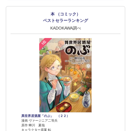
本 （コミック）
ベストセラーランキング
KADOKAWA調べ
1位
異世界居酒屋「のぶ」 （２２）
漫画 ヴァージニア二等兵
原作 蝉川 夏哉
キャラクター原案 転