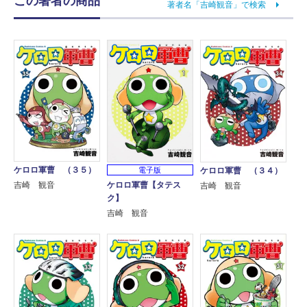
この著者の商品
著者名「吉崎観音」で検索
ケロロ軍曹 （３５）
電子版
ケロロ軍曹 （３４）
ケロロ軍曹【タテス
吉崎 観音
吉崎 観音
ク】
吉崎 観音