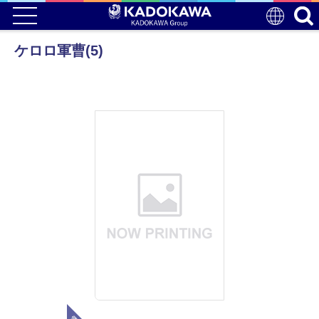
ケロロ軍曹(5)
電子版