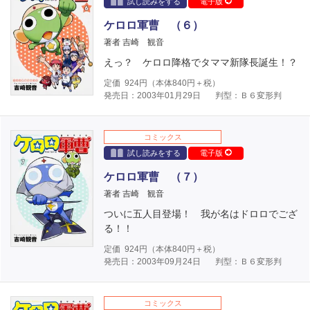
試し読みをする
電子版
ケロロ軍曹 （６）
著者 吉崎 観音
えっ？ ケロロ降格でタママ新隊長誕生！？
定価
924
円（本体
840
円＋税）
発売日：2003年01月29日
判型：Ｂ６変形判
コミックス
試し読みをする
電子版
ケロロ軍曹 （７）
著者 吉崎 観音
ついに五人目登場！ 我が名はドロロでござ
る！！
定価
924
円（本体
840
円＋税）
発売日：2003年09月24日
判型：Ｂ６変形判
コミックス