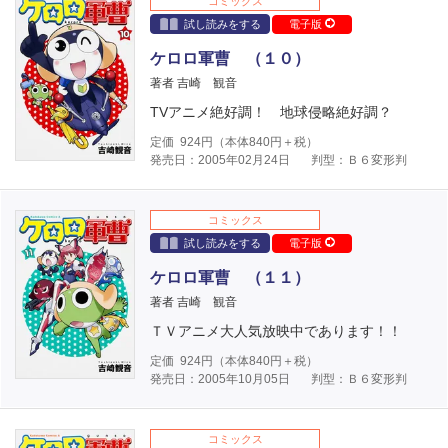
コミックス
試し読みをする
電子版
ケロロ軍曹 （１０）
著者 吉崎 観音
TVアニメ絶好調！ 地球侵略絶好調？
定価
924
円（本体
840
円＋税）
発売日：2005年02月24日
判型：Ｂ６変形判
コミックス
試し読みをする
電子版
ケロロ軍曹 （１１）
著者 吉崎 観音
ＴＶアニメ大人気放映中であります！！
定価
924
円（本体
840
円＋税）
発売日：2005年10月05日
判型：Ｂ６変形判
コミックス