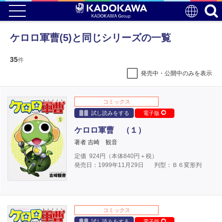
ケロロ軍曹(5)と同じシリーズの一覧
35
件
発売中・公開中のみを表示
コミックス
試し読みをする
電子版
ケロロ軍曹 （１）
著者 吉崎 観音
定価
924
円（本体
840
円＋税）
発売日：1999年11月29日
判型：Ｂ６変形判
コミックス
試し読みをする
電子版