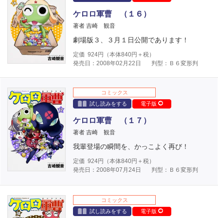
ケロロ軍曹 （１６）
著者 吉崎 観音
劇場版３、３月１日公開であります！
定価
924
円（本体
840
円＋税）
発売日：2008年02月22日
判型：Ｂ６変形判
コミックス
試し読みをする
電子版
ケロロ軍曹 （１７）
著者 吉崎 観音
我輩登場の瞬間を、かっこよく再び！
定価
924
円（本体
840
円＋税）
発売日：2008年07月24日
判型：Ｂ６変形判
コミックス
試し読みをする
電子版