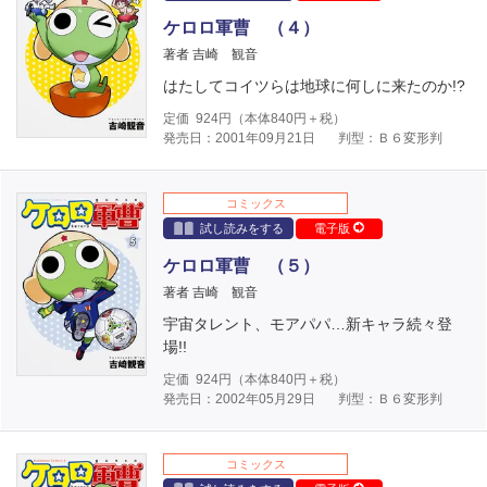
ケロロ軍曹 （４）
著者 吉崎 観音
はたしてコイツらは地球に何しに来たのか!?
定価
924
円（本体
840
円＋税）
発売日：2001年09月21日
判型：Ｂ６変形判
コミックス
試し読みをする
電子版
ケロロ軍曹 （５）
著者 吉崎 観音
宇宙タレント、モアパパ…新キャラ続々登
場!!
定価
924
円（本体
840
円＋税）
発売日：2002年05月29日
判型：Ｂ６変形判
コミックス