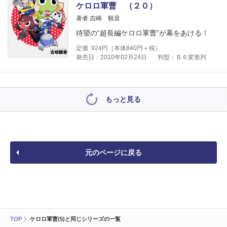
ケロロ軍曹 （２０）
著者 吉崎 観音
待望の“超長編ケロロ軍曹”が幕をあける！
定価
924
円（本体
840
円＋税）
発売日：2010年02月24日
判型：Ｂ６変形判
もっと見る
元のページに戻る
TOP
ケロロ軍曹(5)と同じシリーズの一覧