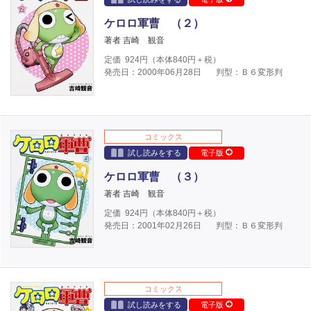
ケロロ軍曹 （２）
著者 吉崎 観音
定価
924
円（本体
840
円＋税）
発売日：2000年06月28日
判型：Ｂ６変形判
コミックス
試し読みをする
電子版
ケロロ軍曹 （３）
著者 吉崎 観音
定価
924
円（本体
840
円＋税）
発売日：2001年02月26日
判型：Ｂ６変形判
コミックス
試し読みをする
電子版