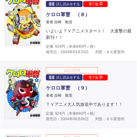
試し読みをする
電子版
ケロロ軍曹 （８）
著者 吉崎 観音
いよいよＴＶアニメスタート！ 大進撃の最
新刊！！
定価
924
円（本体
840
円＋税）
発売日：2004年03月24日
判型：Ｂ６変形判
コミックス
試し読みをする
電子版
ケロロ軍曹 （９）
著者 吉崎 観音
ＴＶアニメ大人気放送中であります！！
定価
924
円（本体
840
円＋税）
発売日：2004年08月06日
判型：Ｂ６変形判