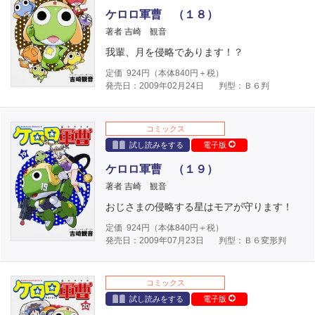
ケロロ軍曹 （１８）
著者 吉崎 観音
我輩、月を侵略であります！？
定価
924
円（本体
840
円＋税）
発売日：2009年02月24日
判型：Ｂ６判
コミックス
試し読みをする
電子版
ケロロ軍曹 （１９）
著者 吉崎 観音
おじさまの侵略する星はモアが守ります！
定価
924
円（本体
840
円＋税）
発売日：2009年07月23日
判型：Ｂ６変形判
コミックス
試し読みをする
電子版