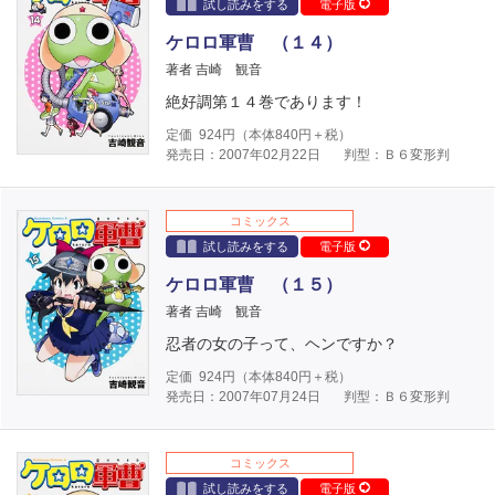
試し読みをする
電子版
ケロロ軍曹 （１４）
著者 吉崎 観音
絶好調第１４巻であります！
定価
924
円（本体
840
円＋税）
発売日：2007年02月22日
判型：Ｂ６変形判
コミックス
試し読みをする
電子版
ケロロ軍曹 （１５）
著者 吉崎 観音
忍者の女の子って、ヘンですか？
定価
924
円（本体
840
円＋税）
発売日：2007年07月24日
判型：Ｂ６変形判
コミックス
試し読みをする
電子版