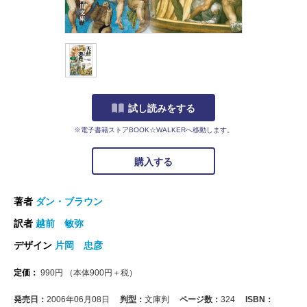
試し読みをする
※電子書籍ストアBOOK☆WALKERへ移動します。
購入する
著者
ダン・ブラウン
訳者
越前 敏弥
デザイン
片岡 忠彦
定価：
990
円
（本体
900
円＋税）
発売日：
2006年06月08日
判型：
文庫判
ページ数：
324
ISBN：