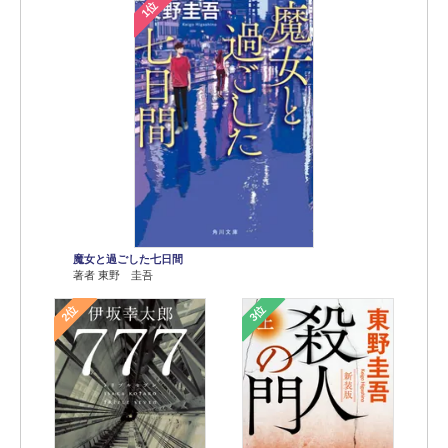
1位
魔女と過ごした七日間
著者 東野 圭吾
2位
3位