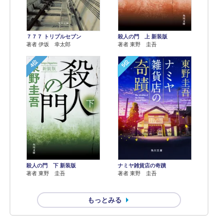
７７７ トリプルセブン
殺人の門 上 新装版
著者 伊坂 幸太郎
著者 東野 圭吾
4位
5位
殺人の門 下 新装版
ナミヤ雑貨店の奇蹟
著者 東野 圭吾
著者 東野 圭吾
もっとみる