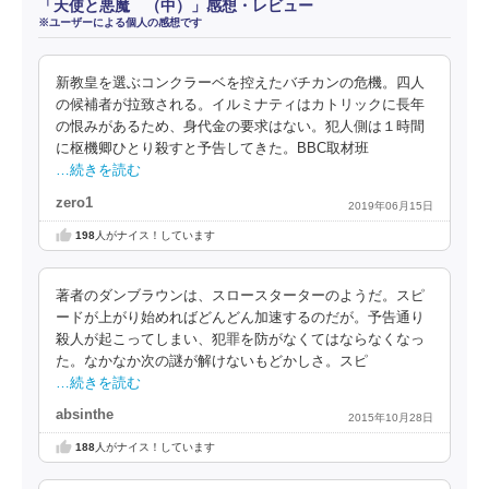
「天使と悪魔 （中）」感想・レビュー
※ユーザーによる個人の感想です
新教皇を選ぶコンクラーベを控えたバチカンの危機。四人
の候補者が拉致される。イルミナティはカトリックに長年
の恨みがあるため、身代金の要求はない。犯人側は１時間
に枢機卿ひとり殺すと予告してきた。BBC取材班
…続きを読む
zero1
2019年06月15日
198
人がナイス！しています
著者のダンブラウンは、スロースターターのようだ。スピ
ードが上がり始めればどんどん加速するのだが。予告通り
殺人が起こってしまい、犯罪を防がなくてはならなくなっ
た。なかなか次の謎が解けないもどかしさ。スピ
…続きを読む
absinthe
2015年10月28日
188
人がナイス！しています