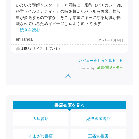
いよいよ謎解きスタート！と同時に「宗教（バチカン）vs.
科学（イルミナティ）」の時を超えたバトルも再燃。情報
量が多過ぎるのですが、そこは巻頭にキーになる写真が掲
載されているためイメージしやすく置いてけぼ
…続きを読む
ehirano1
2024年08月14日
185
人がナイス！しています
レビューをもっと見る
powered by
書店在庫を見る
大垣書店
紀伊國屋書店
くまざわ書店
三省堂書店