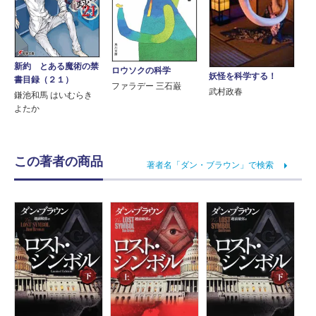
新約 とある魔術の禁
ロウソクの科学
妖怪を科学する！
書目録（２１）
ファラデー 三石巌
武村政春
鎌池和馬 はいむらき
よたか
この著者の商品
著者名「ダン・ブラウン」で検索