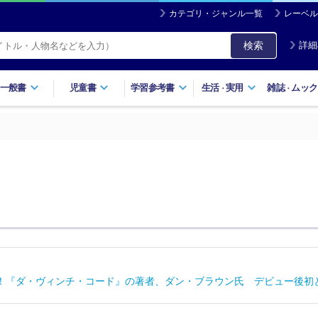
カテゴリ・ジャンル一覧
レーベル
検索
詳細
一般書
児童書
学習参考書
生活
実用
雑誌
ムック
・
・
！『ダ・ヴィンチ・コード』の著者、ダン・ブラウン氏 デビュー後初