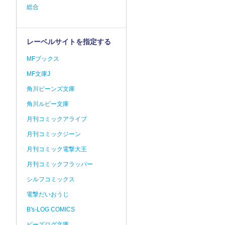
総合
レーベルサイトを指定する
MFブックス
MF文庫J
角川ビーンズ文庫
角川ルビー文庫
月刊コミックアライブ
月刊コミックジーン
月刊コミック電撃大王
月刊コミックフラッパー
シルフコミックス
電撃だいおうじ
B's-LOG COMICS
ビーズログ文庫