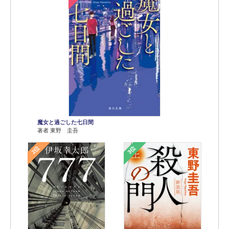
魔女と過ごした七日間
著者 東野 圭吾
2位
3位