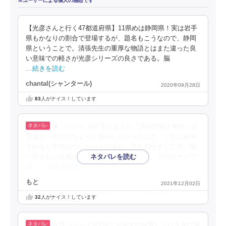
※ユーザーによる個人の感想です
【光彦さんと行く47都道府県】11県めは静岡県！実は岩手
県もかなりの割合で登場するが、題名もこうなので、静岡
県ということで。清張先生の重厚な物語とはまた違った良
い意味での軽さが光彦シリーズの良さである。脳
…続きを読む
chantal(シャンタール)
2020年09月28日
83
人がナイス！しています
★☆☆☆☆ 140 先に読んだ『津和野殺人事件』が
秀逸だったのでちょっと期待しちゃったけど、これは途中
でかなり予想がついちゃうわよね。でも期せずして兄、陽
一郎さんの登場があったのは良かったです。プロローグで
の「
…続きを読む
もと
2021年12月02日
32
人がナイス！しています
光彦シリーズ第7弾！大学生の目撃したひき逃げ事