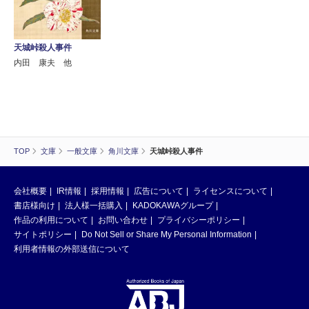
天城峠殺人事件
内田 康夫 他
TOP
文庫
一般文庫
角川文庫
天城峠殺人事件
会社概要
IR情報
採用情報
広告について
ライセンスについて
書店様向け
法人様一括購入
KADOKAWAグループ
作品の利用について
お問い合わせ
プライバシーポリシー
サイトポリシー
Do Not Sell or Share My Personal Information
利用者情報の外部送信について