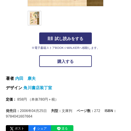
試し読みをする
※電子書籍ストアBOOK☆WALKERへ移動します。
購入する
著者
内田 康夫
デザイン
角川書店装丁室
定価：
858
円
（本体
780
円＋税）
発売日：
2006年04月25日
判型：
文庫判
ページ数：
272
ISBN：
9784041607664
ポスト
シェア
送る