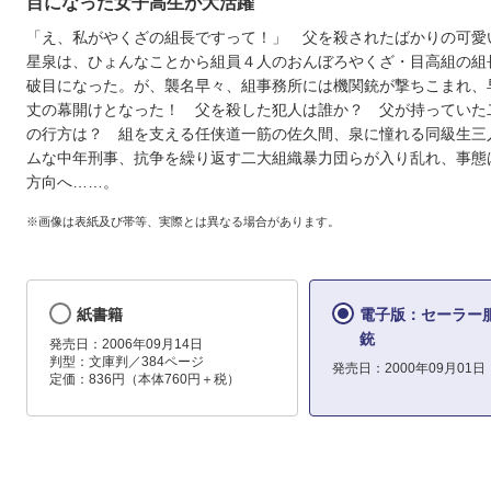
目になった女子高生が大活躍
「え、私がやくざの組長ですって！」 父を殺されたばかりの可愛
星泉は、ひょんなことから組員４人のおんぼろやくざ・目高組の組
破目になった。が、襲名早々、組事務所には機関銃が撃ちこまれ、
丈の幕開けとなった！ 父を殺した犯人は誰か？ 父が持っていた
の行方は？ 組を支える任侠道一筋の佐久間、泉に憧れる同級生三
ムな中年刑事、抗争を繰り返す二大組織暴力団らが入り乱れ、事態
方向へ……。
※画像は表紙及び帯等、実際とは異なる場合があります。
紙書籍
電子版：セーラー
銃
発売日：2006年09月14日
判型：文庫判／384ページ
発売日：2000年09月01日
定価：836円（本体760円＋税）