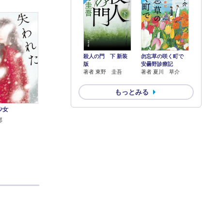
殺人の門 下 新装
勿忘草の咲く町で
版
安曇野診療記
著者 東野 圭吾
著者 夏川 草介
もっとみる
少女
郎