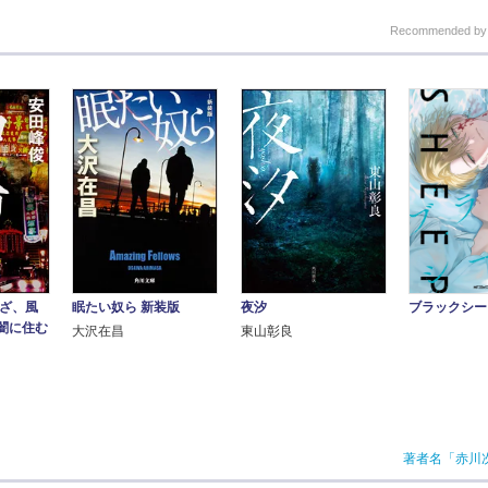
Recommended b
くざ、風
眠たい奴ら 新装版
夜汐
ブラックシー
闇に住む
大沢在昌
東山彰良
著者名「赤川