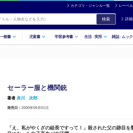
カテゴリ・ジャンル一覧
レーベル
検索
詳細
一般書
児童書
学習参考書
生活
実用
雑誌
ムック
・
・
セーラー服と機関銃
著者
赤川 次郎
発売日：
2000年09月01日
「え、私がやくざの組長ですって！」殺された父の跡目を