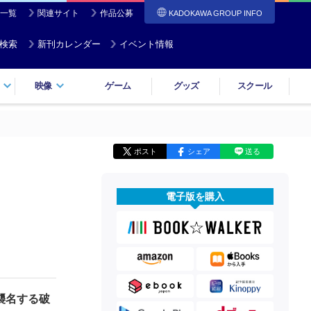
一覧
関連サイト
作品公募
KADOKAWA GROUP INFO
検索
新刊カレンダー
イベント情報
映像
ゲーム
グッズ
スクール
ポスト
シェア
送る
電子版を購入
襲名する破