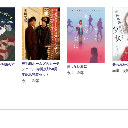
三毛猫ホームズのカーテ
ルを鳴らす
失われた
涯しない影に
ンコール 赤川次郎50周
赤川 次
赤川 次郎
年記念特装セット
赤川 次郎