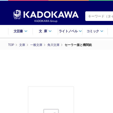
文芸書
文庫
ライトノベル
コミック
TOP
文庫
一般文庫
角川文庫
セーラー服と機関銃