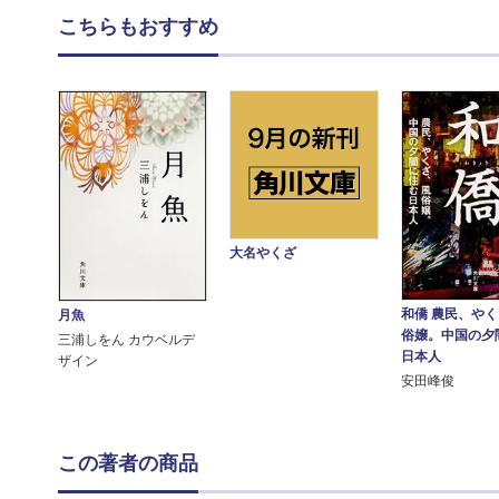
こちらもおすすめ
大名やくざ
和僑 農民、や
月魚
俗嬢。中国の夕
三浦しをん カウベルデ
日本人
ザイン
安田峰俊
この著者の商品