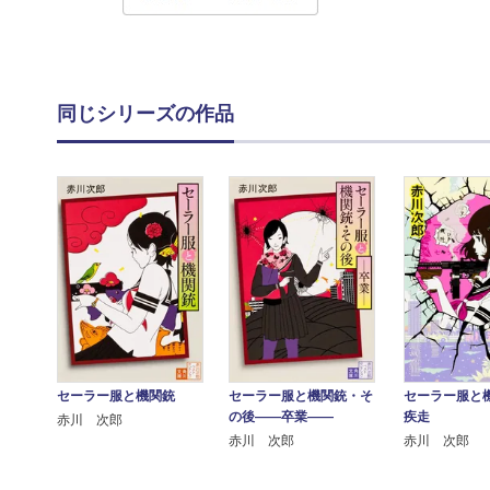
同じシリーズの作品
セーラー服と機関銃
セーラー服と機関銃・そ
セーラー服
の後――卒業――
疾走
赤川 次郎
赤川 次郎
赤川 次郎