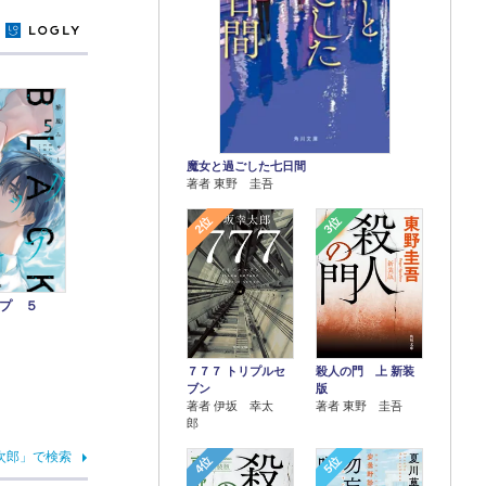
y
魔女と過ごした七日間
著者 東野 圭吾
2位
3位
プ ５
７７７ トリプルセ
殺人の門 上 新装
ブン
版
著者 伊坂 幸太
著者 東野 圭吾
郎
次郎」で検索
4位
5位