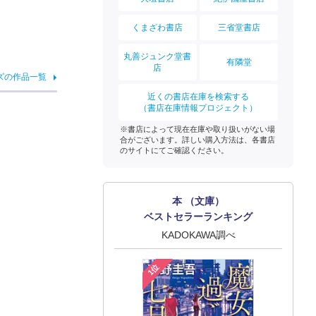
くまざわ書店
三省堂書店
丸善ジュンク堂書
有隣堂
店
ズの作品一覧
近くの書店在庫を検索する
（書店在庫情報プロジェクト）
※書店によって現在在庫や取り扱いがない場
合がございます。詳しい購入方法は、各書店
のサイトにてご確認ください。
本 （文庫）
ベストセラーランキング
KADOKAWA調べ
1位