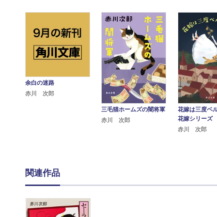
余白の迷路
赤川 次郎
三毛猫ホームズの闇将軍
花嫁は三度ベ
花嫁シリーズ
赤川 次郎
赤川 次郎
関連作品