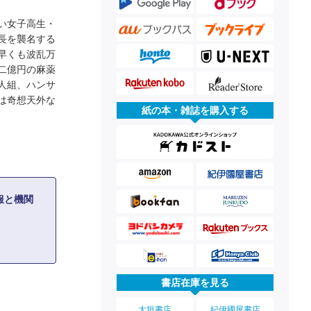
い女子高生・
長を襲名する
早くも波乱万
二億円の麻薬
人組、ハンサ
は奇想天外な
紙の本・雑誌を購入する
服と機関
書店在庫を見る
大垣書店
紀伊國屋書店