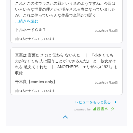
これとこの次でラスボス戦という形のようですね。今回は
いろいろな世界の理とかが明かされる巻になっていました
が、これに伴っていろんな作品で単語だけ聞く
…続きを読む
トルネードＧ＆Ｔ
2022年06月23日
3
人がナイス！しています
真実は 言葉だけでは 伝わら ないんだ ｜ ｢小さくても
力がなくても 人は闘うことが できるんだ｣…と 彼女がそ
れを 教えてくれた ∥ ANOTHERS「エリザベス1921」も
収録
千木良【comics only】
2016年07月20日
3
人がナイス！しています
レビューをもっと見る
powered by