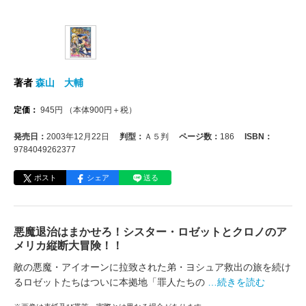
著者
森山 大輔
定価：
945
円
（本体
900
円＋税）
発売日：
2003年12月22日
判型：
Ａ５判
ページ数：
186
ISBN：
9784049262377
ポスト
シェア
送る
悪魔退治はまかせろ！シスター・ロゼットとクロノのア
メリカ縦断大冒険！！
敵の悪魔・アイオーンに拉致された弟・ヨシュア救出の旅を続け
るロゼットたちはついに本拠地「罪人たちの
…続きを読む