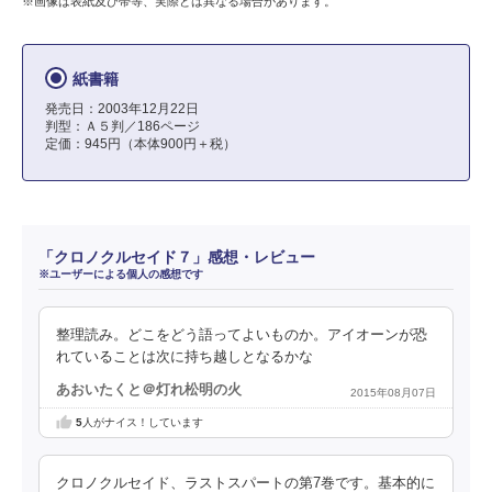
※画像は表紙及び帯等、実際とは異なる場合があります。
紙書籍
発売日：2003年12月22日
判型：Ａ５判／186ページ
定価：945円（本体900円＋税）
「クロノクルセイド７」感想・レビュー
※ユーザーによる個人の感想です
整理読み。どこをどう語ってよいものか。アイオーンが恐
れていることは次に持ち越しとなるかな
あおいたくと＠灯れ松明の火
2015年08月07日
5
人がナイス！しています
クロノクルセイド、ラストスパートの第7巻です。基本的に