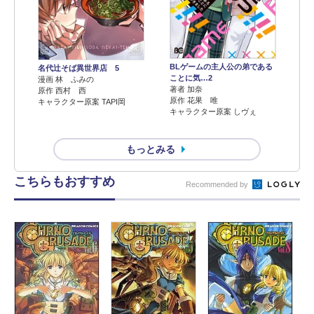
BLゲームの主人公の弟である
名代辻そば異世界店 5
ことに気…2
漫画 林 ふみの
著者 加奈
原作 西村 西
原作 花果 唯
キャラクター原案 TAPI岡
キャラクター原案 しヴぇ
もっとみる
こちらもおすすめ
Recommended by