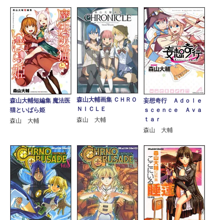
森山大輔画集 ＣＨＲＯ
森山大輔短編集 魔法医
妄想奇行 Ａｄｏｌｅ
ＮＩＣＬＥ
猫といばら姫
ｓｃｅｎｃｅ Ａｖａ
ｔａｒ
森山 大輔
森山 大輔
森山 大輔