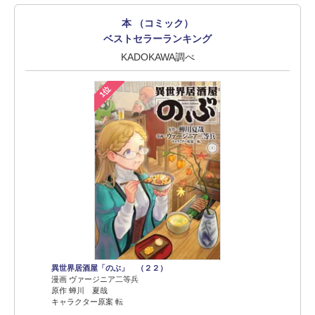
本 （コミック）
ベストセラーランキング
KADOKAWA調べ
1位
異世界居酒屋「のぶ」 （２２）
漫画 ヴァージニア二等兵
原作 蝉川 夏哉
キャラクター原案 転