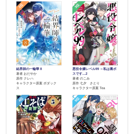
2位
3位
結界師の一輪華 8
悪役令嬢レベル99 ～私は裏ボ
著者 おだやか
スです…2
原作 クレハ
著者 のこみ
キャラクター原案 ボダック
原作 七夕 さとり
ス
キャラクター原案 Tea
4位
5位