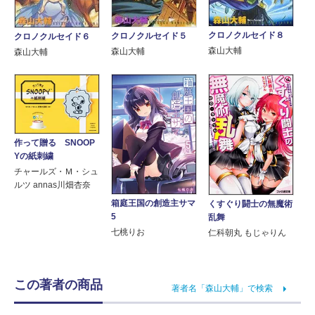
クロノクルセイド８
クロノクルセイド５
クロノクルセイド６
森山大輔
森山大輔
森山大輔
作って贈る SNOOP
Yの紙刺繍
チャールズ・Ｍ・シュ
ルツ annas川畑杏奈
箱庭王国の創造主サマ
くすぐり闘士の無魔術
5
乱舞
七桃りお
仁科朝丸 もじゃりん
この著者の商品
著者名「森山大輔」で検索