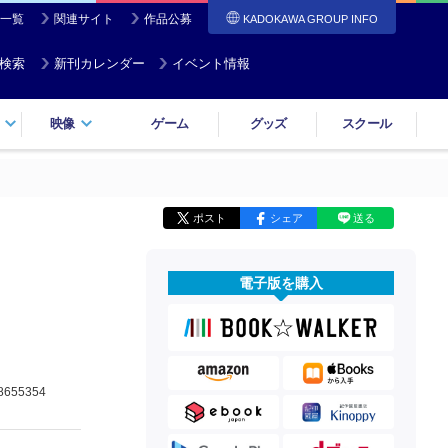
一覧
関連サイト
作品公募
KADOKAWA GROUP INFO
検索
新刊カレンダー
イベント情報
映像
ゲーム
グッズ
スクール
ポスト
シェア
送る
電子版を購入
8655354