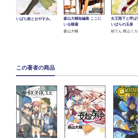
森山大輔短編集 ここに
女王陛下と呼ば
いばら姫とおやすみ。
いる睡蓮
いばらの玉座
森山大輔
柏てん 梶山ミカ
この著者の商品