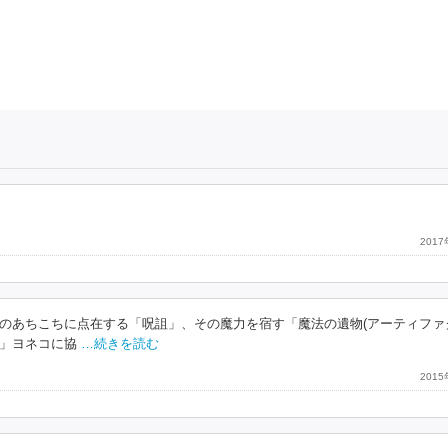
201
のあちこちに点在する「呪詛」、その魔力を宿す「魔法の遺物(アーティファ
」ヨネコに協
…続きを読む
201