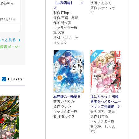
【共和国編】 ０
漫画 ふじはん
山先生ら
２
原作 ルナ・ウサ
制作 FTops
ギ
原作 三嶋 与夢
5年12月21日
作画 行々狸
キャラクター原
案 孟達
構成 マツリ セ
もっと見る
イシロウ
4位
5位
y
結界師の一輪華 8
はにとらっ！ 召喚
著者 おだやか
勇者をハメるハニー
原作 クレハ
トラップ包囲網 6
キャラクター原
著者 宮社 惣恭
案 ボダックス
原作 けてる
キャラクター原
案 氷室 しゅん
すけ