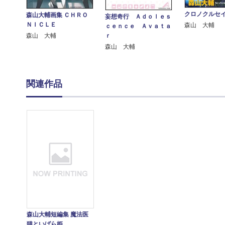
クロノクルセ
森山大輔画集 ＣＨＲＯ
妄想奇行 Ａｄｏｌｅｓ
ＮＩＣＬＥ
森山 大輔
ｃｅｎｃｅ Ａｖａｔａ
ｒ
森山 大輔
森山 大輔
関連作品
森山大輔短編集 魔法医
猫といばら姫