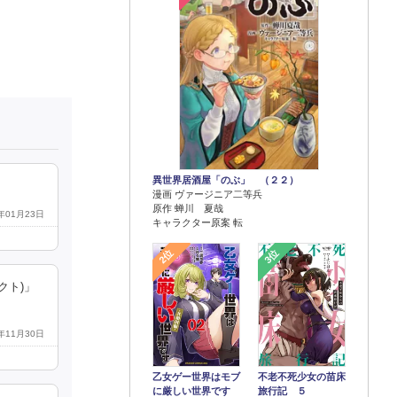
異世界居酒屋「のぶ」 （２２）
漫画 ヴァージニア二等兵
原作 蝉川 夏哉
7年01月23日
キャラクター原案 転
2位
3位
クト)」
5年11月30日
乙女ゲー世界はモブ
不老不死少女の苗床
に厳しい世界です
旅行記 ５