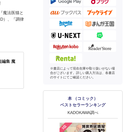
!
『魔法医猫と
D）、『調律
編集 魔
※書店によって現在在庫や取り扱いがない場
合がございます。詳しい購入方法は、各書店
のサイトにてご確認ください。
本 （コミック）
ベストセラーランキング
KADOKAWA調べ
1位