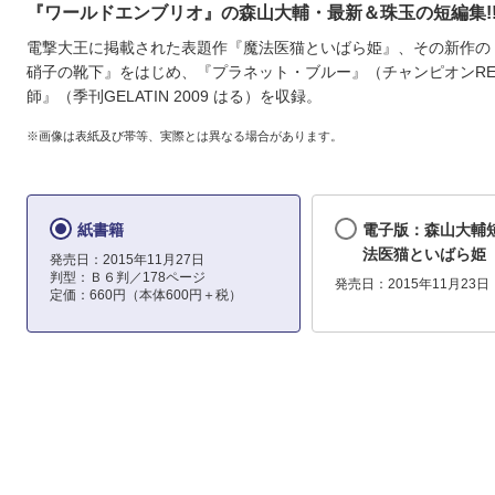
『ワールドエンブリオ』の森山大輔・最新＆珠玉の短編集!
電撃大王に掲載された表題作『魔法医猫といばら姫』、その新作の
硝子の靴下』をはじめ、『プラネット・ブルー』（チャンピオンRE
師』（季刊GELATIN 2009 はる）を収録。
※画像は表紙及び帯等、実際とは異なる場合があります。
紙書籍
電子版：森山大輔短
法医猫といばら姫
発売日：2015年11月27日
判型：Ｂ６判／178ページ
発売日：2015年11月23日
定価：660円（本体600円＋税）