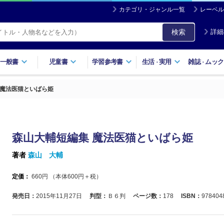
カテゴリ・ジャンル一覧
レーベル
検索
詳細
一般書
児童書
学習参考書
生活
実用
雑誌
ムック
・
・
 魔法医猫といばら姫
森山大輔短編集 魔法医猫といばら姫
著者
森山 大輔
定価：
660
円 （本体
600
円＋税）
発売日：
2015年11月27日
判型：
Ｂ６判
ページ数：
178
ISBN：
978404