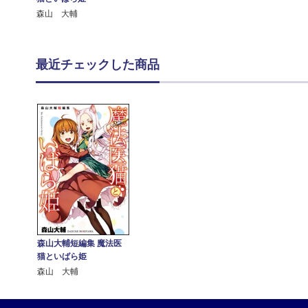
森山 大輔
最近チェックした商品
森山大輔短編集 魔法医
猫といばら姫
森山 大輔