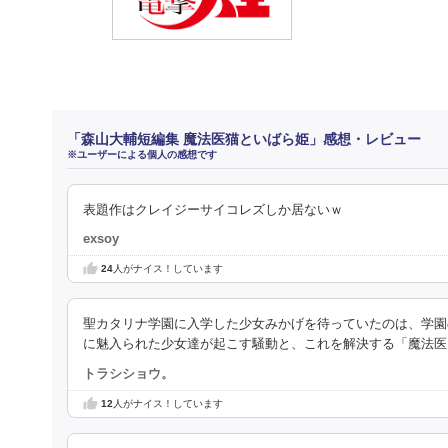
「森山大輔短編集 魔法医猫といばら姫」感想・レビュー
※ユーザーによる個人の感想です
表題作はクレイジーサイコレズしか居ないｗ
exsoy
24
人がナイス！しています
聖カタリナ学園に入学した少女みかげを待っていたのは、学園
に魅入られた少女達が起こす騒動と、これを解決する「魔法医
トラシショウ。
12
人がナイス！しています