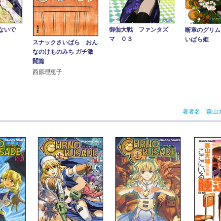
御伽大戦 ファンタズ
ないで
断章のグリム
マ ０３
いばら姫
スナックさいばら おん
なのけものみち ガチ激
闘篇
西原理恵子
著者名「森山