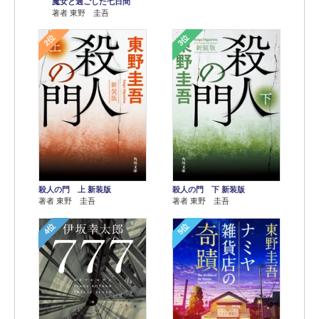
魔女と過ごした七日間
著者 東野 圭吾
2位
3位
殺人の門 上 新装版
殺人の門 下 新装版
著者 東野 圭吾
著者 東野 圭吾
4位
5位