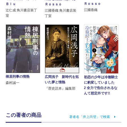
Ｒｏｓｓｏ
Ｂｌｕ
Ｒｏｓｓｏ
江國香織
辻仁成 角川書店装丁
江國香織 角川書店装
室
丁室
棟居刑事の情熱
広岡浅子 新時代を拓
初恋の少年は冷徹騎士
いた夢と情熱
に豹変していました
森村誠一
2 全力で告白されるな
『歴史読本』編集部
んて想定外です!!
この著者の商品
著者名「井上尚登」で検索