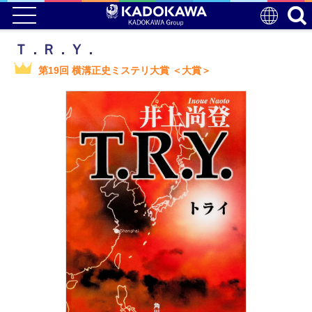
Ｔ．Ｒ．Ｙ．
第19回 横溝正史ミステリ大賞 ＜大賞＞