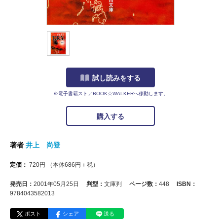
試し読みをする
※電子書籍ストアBOOK☆WALKERへ移動します。
購入する
著者
井上 尚登
定価：
720
円
（本体
686
円＋税）
発売日：
2001年05月25日
判型：
文庫判
ページ数：
448
ISBN：
9784043582013
ポスト
シェア
送る