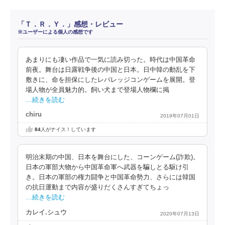
「Ｔ．Ｒ．Ｙ．」感想・レビュー
※ユーザーによる個人の感想です
あまりにも凄い作品で一気に読み切った。時代は中国革命
前夜。舞台は日露戦争後の中国と日本。日中韓の動乱を下
敷きに、命を担保にしたレバレッジコンゲームを展開。登
場人物が全員魅力的。飼い犬まで登場人物欄に掲
…続きを読む
chiru
2019年07月01日
84
人がナイス！しています
明治末期の中国、日本を舞台にした、コーンゲーム(詐欺)。
日本の軍部大物から中国革命軍へ武器を騙しとる駆け引
き。日本の軍部の権力闘争と中国革命勢力、さらには韓国
の抗日運動まで内容が盛りだくさんすぎてちょっ
…続きを読む
カレイ.シュウ
2020年07月13日