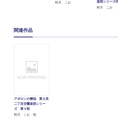
楽団シリーズ
秋月 こお
秋月 こお
関連作品
アポロンの懊悩 富士見
二丁目交響楽団シリー
ズ 第４部
秋月 こお 他