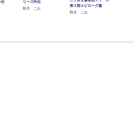
外伝
リーズ外伝
第３部エピローグ篇
秋月 こお
秋月 こお