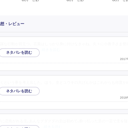
感想・レビュー
謀な行動が目立つ。言葉はしっかり身に付けなきゃね。久々に小夜子さま登
先生夫妻に悠季の嗜好
…続きを読む
201
くという事を考え出した。ほう。圭とユウキの大げんかはこれからも何度か
201
季に恋焦がれる圭｡あんなグダグダの圭は初めて｡酔っ払った圭の一言で圭を疑
行方を眩ませた圭を追っ
…続きを読む