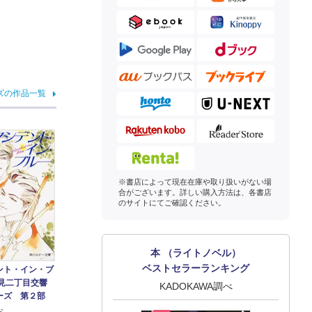
ズの作品一覧
※書店によって現在在庫や取り扱いがない場
合がございます。詳しい購入方法は、各書店
のサイトにてご確認ください。
本 （ライトノベル）
ベストセラーランキング
ント・イン・ブ
士見二丁目交響
KADOKAWA調べ
ーズ 第２部
お