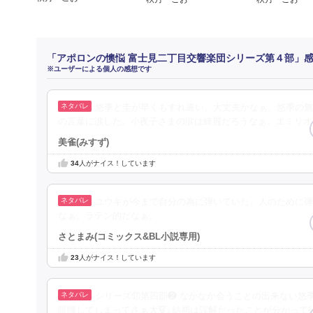
「アポロンの懊悩 富士見二丁目交響楽団シリーズ第４部」
※ユーザーによる個人の感想です
悠季と圭が早くもすれ違い。大丈夫かなぁ、悠季の無
の言葉に涙した。小夜子さまの涙は綺麗だろうなぁ。エミリオ
美雀(みすず)
34
人がナイス！しています
ユウキが今まで自分の為に弾いていた。人のために弾
なぁ。ラテン的だなぁ。
さとまみ(コミックス&BL小説専用)
23
人がナイス！しています
シリーズ⑰第四部❷ なかなか会うことの出来ない悠
喧嘩してしまってさぁ大変｡結局は誤解だったことが分かって