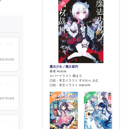
1位
場。悠季
7年02月10日
魔法少女ノ魔女裁判
著者 Acacia
カバーイラスト 梅まろ
口絵・本文イラスト すがわら おむ
続くのか
口絵・本文イラスト maruchi
2位
3位
8年07月16日
い2人が