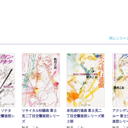
同じシリー
・ソナタ
未完成行進曲 富士見二
アクシデ
リサイタル狂騒曲 富士
交響楽団シ
丁目交響楽団シリーズ第
ルー 富
見二丁目交響楽団シリー
２部
楽団シリ
ズ
秋月 こお
秋月 こ
秋月 こお