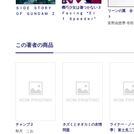
機巧少女は傷つかない３
ＳＩＤＥ ＳＴＯＲＹ
リーンの翼 全
Ｆａｃｉｎｇ “Ｅｌ
ＯＦ ＧＵＮＤＡＭ Ｚ
ト
ｆ Ｓｐｅｅｄｅｒ”
富野由悠季 寺
この著者の商品
チャンプ２
ネズミとオオカミの友情
ライナー・ノ
問題
季〕 富士見二
秋月 こお