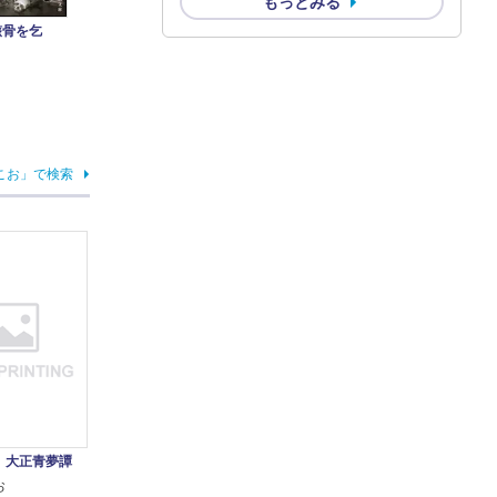
もっとみる
骸骨を乞
こお」で検索
 大正青夢譚
お