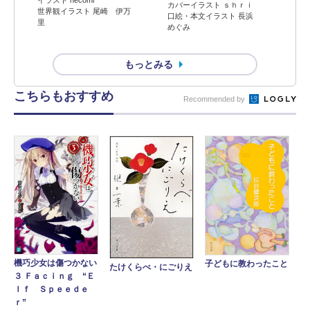
カバーイラスト ｓｈｒｉ
世界観イラスト 尾崎 伊万
口絵・本文イラスト 長浜
里
めぐみ
もっとみる
こちらもおすすめ
Recommended by
機巧少女は傷つかない
子どもに教わったこと
たけくらべ・にごりえ
３ Ｆａｃｉｎｇ “Ｅ
ｌｆ Ｓｐｅｅｄｅ
ｒ”