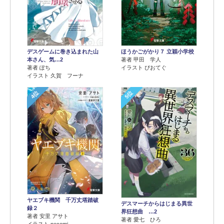
デスゲームに巻き込まれた山
ほうかごがかり７ 立穎小学校
本さん、気…2
著者 甲田 学人
著者 ぽち
イラスト ぴおてぐ
イラスト 久賀 フーナ
4位
5位
ヤエブキ機関 千万丈塔踏破
デスマーチからはじまる異世
録２
界狂想曲 …2
著者 安里 アサト
著者 愛七 ひろ
イラスト necomi