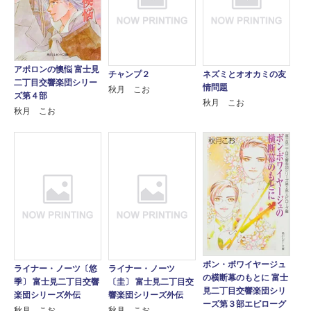
アポロンの懊悩 富士見
チャンプ２
ネズミとオオカミの友
二丁目交響楽団シリー
情問題
秋月 こお
ズ第４部
秋月 こお
秋月 こお
ボン・ボワイヤージュ
ライナー・ノーツ〔悠
ライナー・ノーツ
の横断幕のもとに 富士
季〕 富士見二丁目交響
〔圭〕 富士見二丁目交
見二丁目交響楽団シリ
楽団シリーズ外伝
響楽団シリーズ外伝
ーズ第３部エピローグ
秋月 こお
秋月 こお