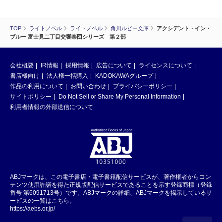
TOP
ライトノベル
ライトノベル
角川ルビー文庫
アクシデント・イン・
ブルー 富士見二丁目交響楽団シリーズ 第２部
会社概要
IR情報
採用情報
広告について
ライセンスについて
書店様向け
法人様一括購入
KADOKAWAグループ
作品の利用について
お問い合わせ
プライバシーポリシー
サイトポリシー
Do Not Sell or Share My Personal Information
利用者情報の外部送信について
ABJマークは、この電子書店・電子書籍配信サービスが、著作権者からコン
テンツ使用許諾を得た正規版配信サービスであることを示す登録商標（登録
番号 第6091713号）です。ABJマークの詳細、ABJマークを掲示しているサ
ービスの一覧はこちら。
https://aebs.or.jp/