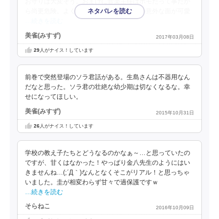
お守りは大変そう。おまけに音楽主任はホモだって事だか
ら尚更危険。よく切り抜けたもんだ。圭の意外な面が可愛
…続きを読む
美雀(みすず)
2017年03月08日
29
人がナイス！しています
前巻で突然登場のソラ君話がある。生島さんは不器用なん
だなと思った。ソラ君の壮絶な幼少期は切なくなるな。幸
せになってほしい。
美雀(みすず)
2015年10月31日
26
人がナイス！しています
学校の教え子たちとどうなるのかなぁ～…と思っていたの
ですが、甘くはなかった！やっぱり金八先生のようにはい
きませんね…(;´Д｀)なんとなくそこがリアル！と思っちゃ
いました。圭が相変わらず甘々で過保護ですｗ
…続きを読む
そらねこ
2016年10月09日