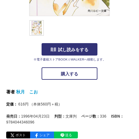
試し読みをする
※電子書籍ストアBOOK☆WALKERへ移動します。
購入する
著者
秋月 こお
定価：
616
円
（本体
560
円＋税）
発売日：
1996年04月23日
判型：
文庫判
ページ数：
336
ISBN：
9784044346096
ポスト
シェア
送る