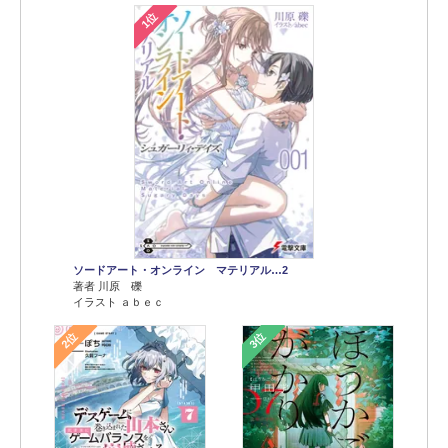
1位
ソードアート・オンライン マテリアル…2
著者 川原 礫
イラスト ａｂｅｃ
2位
3位