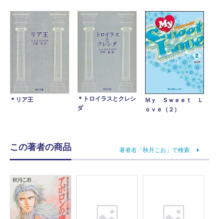
＊トロイラスとクレシ
＊リア王
Ｍｙ Ｓｗｅｅｔ Ｌ
ダ
ｏｖｅ（２）
この著者の商品
著者名「秋月こお」で検索