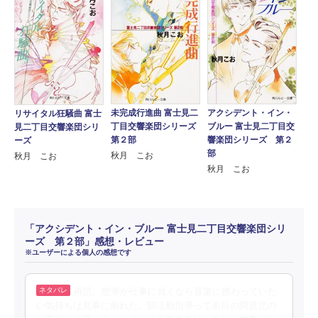
未完成行進曲 富士見二
アクシデント・イン・
リサイタル狂騒曲 富士
丁目交響楽団シリーズ
ブルー 富士見二丁目交
見二丁目交響楽団シリ
第２部
響楽団シリーズ 第２
ーズ
部
秋月 こお
秋月 こお
秋月 こお
「アクシデント・イン・ブルー 富士見二丁目交響楽団シリ
ーズ 第２部」感想・レビュー
※ユーザーによる個人の感想です
再読。悠季が仕事に就くなら音楽に携わっていた
い気持ちは見事に崩れた。部活動指導って名目の問題児の