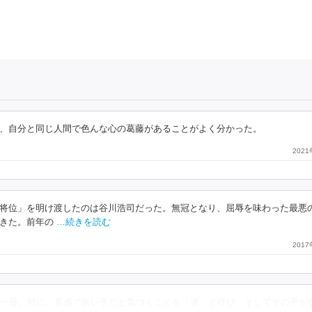
、自分と同じ人間で色んな心の葛藤があることがよく分かった。
202
将位」を明け渡したのは谷川浩司だった。無冠となり、屈辱を味わった最悪
きた。前年の
…続きを読む
201
一冊。特に、直感で良い手だと気づくことを「運」と呼び、そしてその手が