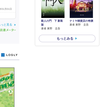
0年01月01日
殺人の門 下 新装
ナミヤ雑貨店の奇蹟
もっと見る
版
著者 東野 圭吾
著者 東野 圭吾
もっとみる
y