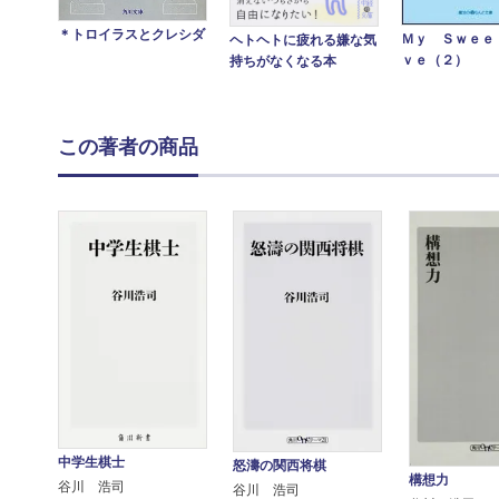
＊トロイラスとクレシダ
Ｍｙ Ｓｗｅｅ
ヘトヘトに疲れる嫌な気
ｖｅ（２）
持ちがなくなる本
この著者の商品
中学生棋士
怒濤の関西将棋
構想力
谷川 浩司
谷川 浩司