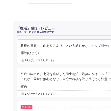
「復活」感想・レビュー
※ユーザーによる個人の感想です
将棋の世界も、山あり谷あり、という感じかな。トップ棋士も
糜竺(びじく)
24
人がナイス！しています
平成８年２月。七冠を達成した羽生善治。最後のタイトル「王
ったが、同時に無心となり、自分の将棋を取り戻そうと決意で
緋莢
17
人がナイス！しています
棋士の考え方について、その一端を知ることのできる