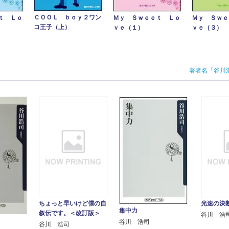
ＣＯＯＬ ｂｏｙ２ワン
ｔ Ｌｏ
Ｍｙ Ｓｗｅ
Ｍｙ Ｓｗｅｅｔ Ｌｏ
コ王子（上）
ｖｅ（３）
ｖｅ（１）
著者名「谷川
ちょっと早いけど僕の自
光速の決
集中力
叙伝です。＜改訂版＞
谷川 浩
谷川 浩司
谷川 浩司