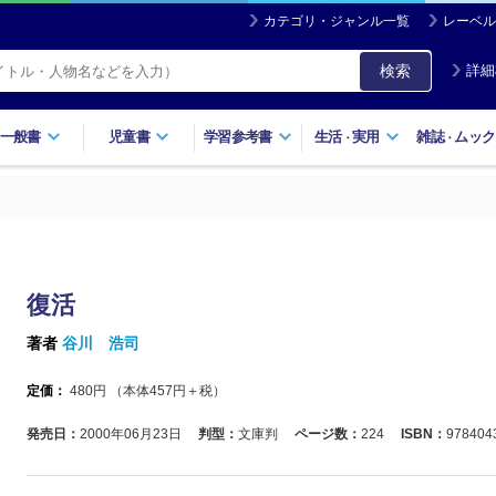
カテゴリ・ジャンル一覧
レーベル
検索
詳細
一般書
児童書
学習参考書
生活
実用
雑誌
ムック
・
・
復活
著者
谷川 浩司
定価：
480
円 （本体
457
円＋税）
発売日：
2000年06月23日
判型：
文庫判
ページ数：
224
ISBN：
978404