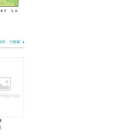
ｅｔ Ｌｏ
浩司」で検索
断
司