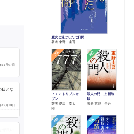
魔女と過ごした七日間
著者 東野 圭吾
2位
3位
1年11月07日
の日とな
７７７ トリプルセ
殺人の門 上 新装
ブン
版
著者 伊坂 幸太
著者 東野 圭吾
7年12月10日
郎
4位
5位
なぜ良い