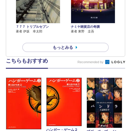
７７７ トリプルセブン
ナミヤ雑貨店の奇蹟
著者 伊坂 幸太郎
著者 東野 圭吾
もっとみる
こちらもおすすめ
Recommended by
ハンガー・ゲーム２