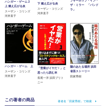
ブギーポップ・イン・
ハンガー・ゲーム２
下 燃え広がる炎
ザ・ミラー 「パンド
上 燃え広がる炎
スーザン・コリンズ
ラ」
スーザン・コリンズ
河井直子
河井直子
ハンガー・ゲーム 上
陽のあたる場所 浜田
「営業がイヤだ！」と
省吾ストーリー
スーザン・コリンズ
思ったら読む本
河井直子
田家秀樹
長尾一洋 浜田ブリト
ニー
この著者の商品
著者名「田家秀樹」で検索