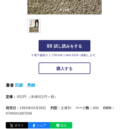
試し読みをする
※電子書籍ストアBOOK☆WALKERへ移動します。
購入する
著者
田家 秀樹
定価：
652
円
（本体
621
円＋税）
発売日：
1993年04月09日
判型：
文庫判
ページ数：
400
ISBN：
9784041687048
ポスト
シェア
送る