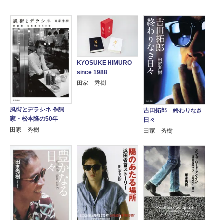
KYOSUKE HIMURO
since 1988
田家 秀樹
風街とデラシネ 作詞
吉田拓郎 終わりなき
家・松本隆の50年
日々
田家 秀樹
田家 秀樹