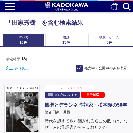
「田家秀樹」を含む検索結果
すべて
書誌
映像・ゲーム
13
件
13
件
0
件
13
検索結果
件
発売中・公開中のみを表示
絞り込み
ノンフィクション
試し読みをする
電子版
風街とデラシネ 作詞家・松本隆の50年
著者 田家 秀樹
時代を超えて歌い継がれる名曲の数々は、な
ぜ一人の作詞家から生まれたのか