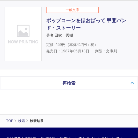
一般文庫
ポップコーンをほおばって 甲斐バン
ド・ストーリー
著者 田家 秀樹
定価
459
円（本体
417
円＋税）
発売日：1987年05月13日
判型：文庫判
再検索
TOP
検索
検索結果