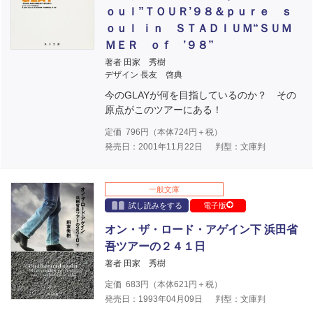
ｏｕｌ”ＴＯＵＲ’９８＆ｐｕｒｅ ｓ
ｏｕｌ ｉｎ ＳＴＡＤＩＵＭ“ＳＵＭ
ＭＥＲ ｏｆ ’９８”
著者 田家 秀樹
デザイン 長友 啓典
今のGLAYが何を目指しているのか？ その
原点がこのツアーにある！
定価
796
円（本体
724
円＋税）
発売日：2001年11月22日
判型：文庫判
一般文庫
試し読みをする
電子版
オン・ザ・ロード・アゲイン下 浜田省
吾ツアーの２４１日
著者 田家 秀樹
定価
683
円（本体
621
円＋税）
発売日：1993年04月09日
判型：文庫判