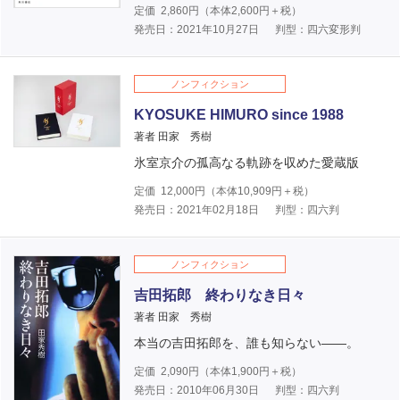
定価
2,860
円（本体
2,600
円＋税）
発売日：2021年10月27日
判型：四六変形判
ノンフィクション
KYOSUKE HIMURO since 1988
著者 田家 秀樹
氷室京介の孤高なる軌跡を収めた愛蔵版
定価
12,000
円（本体
10,909
円＋税）
発売日：2021年02月18日
判型：四六判
ノンフィクション
吉田拓郎 終わりなき日々
著者 田家 秀樹
本当の吉田拓郎を、誰も知らない――。
定価
2,090
円（本体
1,900
円＋税）
発売日：2010年06月30日
判型：四六判