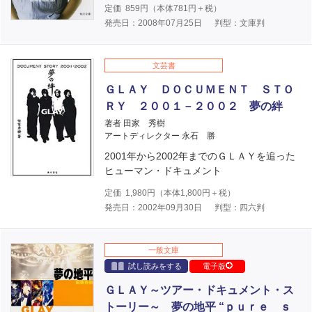
定価
859
円（本体
781
円＋税）
発売日：2008年07月25日
判型：文庫判
文芸書
ＧＬＡＹ ＤＯＣＵＭＥＮＴ ＳＴＯ
ＲＹ ２００１－２００２ 夢の絆
著者 田家 秀樹
アートディレクター 永石 勝
2001年から2002年までのＧＬＡＹを追った
ヒューマン・ドキュメント
定価
1,980
円（本体
1,800
円＋税）
発売日：2002年09月30日
判型：四六判
一般文庫
試し読みをする
電子版
ＧＬＡＹ～ツアー・ドキュメント・ス
トーリー～ 夢の地平 “ｐｕｒｅ ｓ