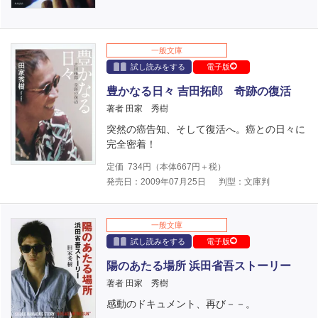
一般文庫
試し読みをする
電子版
豊かなる日々 吉田拓郎 奇跡の復活
著者 田家 秀樹
突然の癌告知、そして復活へ。癌との日々に
完全密着！
定価
734
円（本体
667
円＋税）
発売日：2009年07月25日
判型：文庫判
一般文庫
試し読みをする
電子版
陽のあたる場所 浜田省吾ストーリー
著者 田家 秀樹
感動のドキュメント、再び－－。