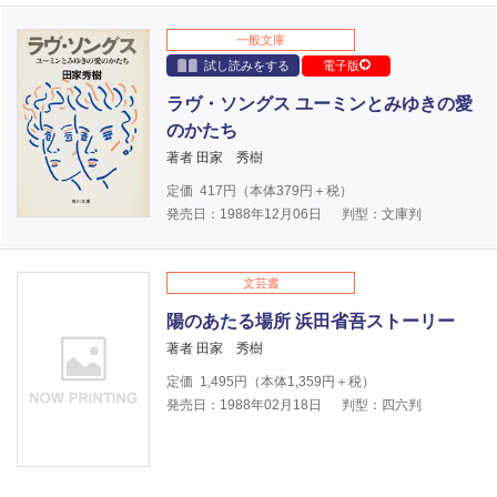
一般文庫
試し読みをする
電子版
ラヴ・ソングス ユーミンとみゆきの愛
のかたち
著者 田家 秀樹
定価
417
円（本体
379
円＋税）
発売日：1988年12月06日
判型：文庫判
文芸書
陽のあたる場所 浜田省吾ストーリー
著者 田家 秀樹
定価
1,495
円（本体
1,359
円＋税）
発売日：1988年02月18日
判型：四六判