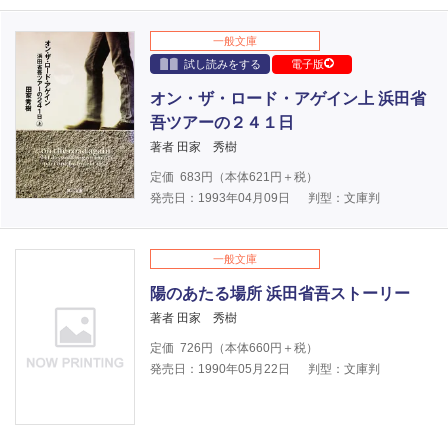
一般文庫
試し読みをする
電子版
オン・ザ・ロード・アゲイン上 浜田省
吾ツアーの２４１日
著者 田家 秀樹
定価
683
円（本体
621
円＋税）
発売日：1993年04月09日
判型：文庫判
一般文庫
陽のあたる場所 浜田省吾ストーリー
著者 田家 秀樹
定価
726
円（本体
660
円＋税）
発売日：1990年05月22日
判型：文庫判