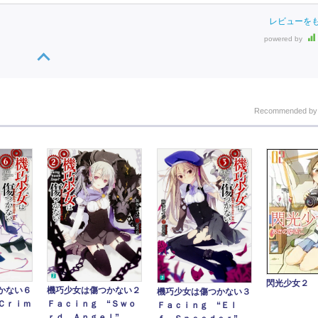
レビューを
powered by
Recommended b
閃光少女２
かない６
機巧少女は傷つかない２
機巧少女は傷つかない３
Ｃｒｉｍ
Ｆａｃｉｎｇ “Ｓｗｏ
Ｆａｃｉｎｇ “Ｅｌ
ｒｄ Ａｎｇｅｌ”