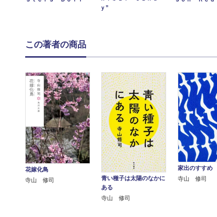
ｙ”
この著者の商品
家出のすすめ
花嫁化鳥
青い種子は太陽のなかに
寺山 修司
寺山 修司
ある
寺山 修司