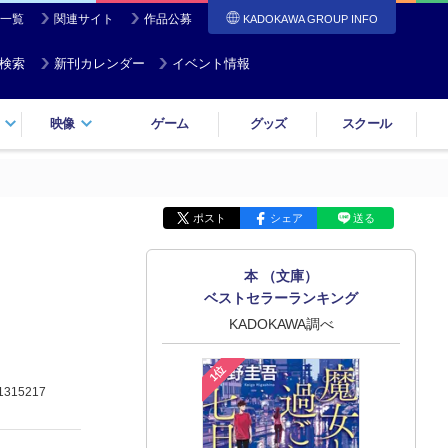
一覧
関連サイト
作品公募
KADOKAWA GROUP INFO
検索
新刊カレンダー
イベント情報
映像
ゲーム
グッズ
スクール
ポスト
シェア
送る
本 （文庫）
ベストセラーランキング
KADOKAWA調べ
1位
1315217