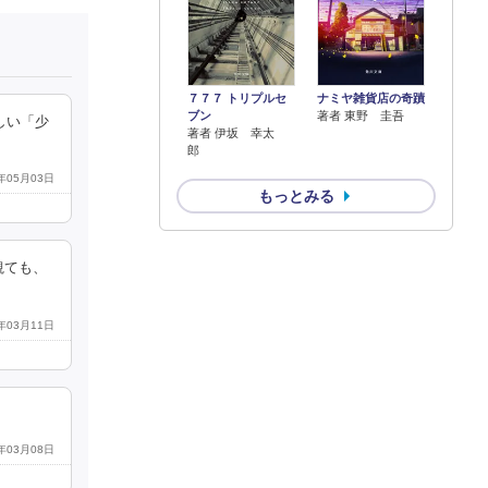
７７７ トリプルセ
ナミヤ雑貨店の奇蹟
ブン
著者 東野 圭吾
しい「少
著者 伊坂 幸太
郎
4年05月03日
もっとみる
観ても、
2年03月11日
4年03月08日