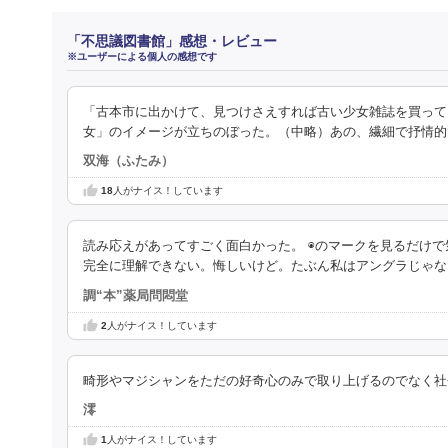
「不思議図書館」感想・レビュー
※ユーザーによる個人の感想です
「古本市に出かけて、見つけさえすれば古い少女雑誌を買って
女」のイメージが立ちのぼった。（中略）あの、繊細で抒情的
双海（ふたみ）
18
人がナイス！しています
読み応えがあってすごく面白かった。 ◉のマークを見るだけ
完全に理解できない。悔しいけど。たぶん私はアングラじゃ
調“本”薬局問悶堂
2
人がナイス！しています
畸形やマジシャンをただの好奇心のみで取り上げるのでなく社
澪
1
人がナイス！しています