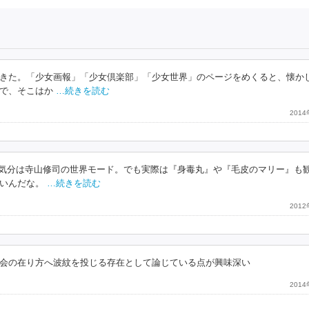
きた。「少女画報」「少女倶楽部」「少女世界」のページをめくると、懐か
で、そこはか
…続きを読む
201
で気分は寺山修司の世界モード。でも実際は『身毒丸』や『毛皮のマリー』も
ないんだな。
…続きを読む
201
会の在り方へ波紋を投じる存在として論じている点が興味深い
201