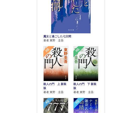
魔女と過ごした七日間
著者 東野 圭吾
2位
3位
殺人の門 上 新装
殺人の門 下 新装
版
版
著者 東野 圭吾
著者 東野 圭吾
4位
5位