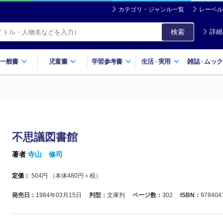
カテゴリ・ジャンル一覧
レーベル
検索
詳細
一般書
児童書
学習参考書
生活
実用
雑誌
ムック
・
・
不思議図書館
著者
寺山 修司
定価：
504
円 （本体
480
円＋税）
発売日：
1984年03月15日
判型：
文庫判
ページ数：
302
ISBN：
978404