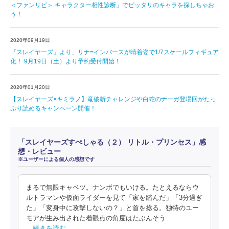
＜ファンリビ＞ キャラクター相性診断」でピッタリのキャラを探しちゃお
う！
2020年09月19日
『スレイヤーズ』より、リナ=インバースが晴着姿で1/7スケールフィギュア
化！ 9月19日（土）より予約受付開始！
2020年01月20日
【スレイヤーズ×キミラノ】竜破斬チャレンジや白蛇のナーガ登場回がたっ
ぷり読めるキャンペーン開催！
「スレイヤーズすぺしゃる（２） リトル・プリンセス」感
想・レビュー
※ユーザーによる個人の感想です
まるで無限キャベツ。ナンボでもいける。たとえるならウ
ルトラマンや仮面ライダーを見て「家を踏んだ」「3分過ぎ
た」「変身中に攻撃しないの？」と首を捻る。独特のユー
モアが生み出された着眼点の角度はたぶんそう
…続きを読む