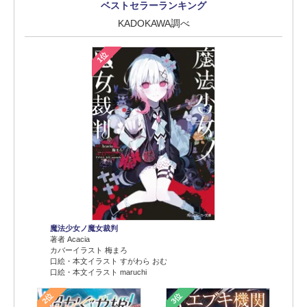
ベストセラーランキング
KADOKAWA調べ
1位
魔法少女ノ魔女裁判
著者 Acacia
カバーイラスト 梅まろ
口絵・本文イラスト すがわら おむ
口絵・本文イラスト maruchi
2位
3位