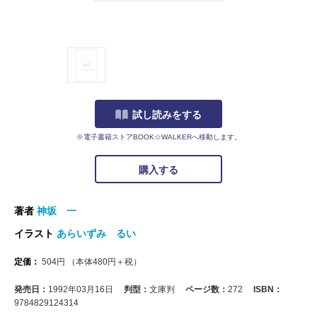
試し読みをする
※電子書籍ストアBOOK☆WALKERへ移動します。
購入する
著者
神坂 一
イラスト
あらいずみ るい
定価：
504
円
（本体
480
円＋税）
発売日：
1992年03月16日
判型：
文庫判
ページ数：
272
ISBN：
9784829124314