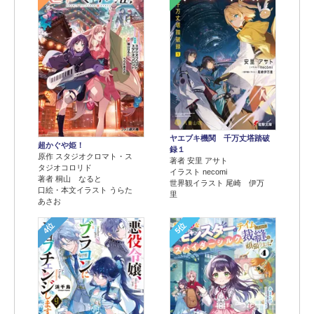
ヤエブキ機関 千万丈塔踏破
超かぐや姫！
録１
原作 スタジオクロマト・ス
著者 安里 アサト
タジオコロリド
イラスト necomi
著者 桐山 なると
世界観イラスト 尾崎 伊万
口絵・本文イラスト うらた
里
あさお
4位
5位