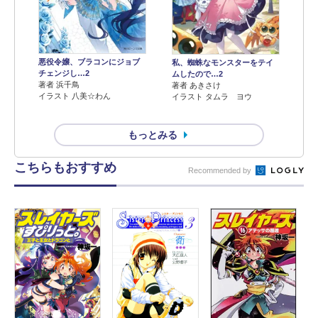
悪役令嬢、ブラコンにジョブ
私、蜘蛛なモンスターをテイ
チェンジし…2
ムしたので…2
著者 浜千鳥
著者 あきさけ
イラスト 八美☆わん
イラスト タムラ ヨウ
もっとみる
こちらもおすすめ
Recommended by