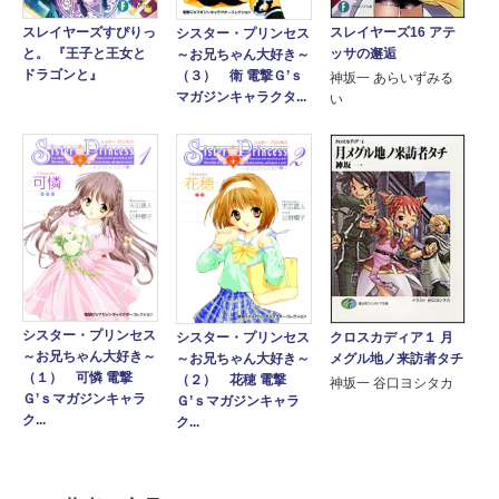
スレイヤーズ16 アテ
スレイヤーズすぴりっ
シスター・プリンセス
ッサの邂逅
と。 『王子と王女と
～お兄ちゃん大好き～
ドラゴンと』
（３） 衛 電撃Ｇ’ｓ
神坂一 あらいずみる
マガジンキャラクタ...
い
シスター・プリンセス
クロスカディア１ 月
シスター・プリンセス
～お兄ちゃん大好き～
メグル地ノ来訪者タチ
～お兄ちゃん大好き～
（１） 可憐 電撃
（２） 花穂 電撃
神坂一 谷口ヨシタカ
Ｇ’ｓマガジンキャラ
Ｇ’ｓマガジンキャラ
ク...
ク...