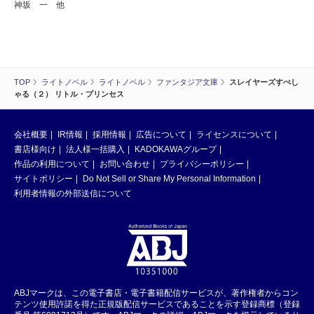
神坂 一 他
TOP
ライトノベル
ライトノベル
ファンタジア文庫
スレイヤーズすぺし
ゃる（２） リトル・プリンセス
会社概要
IR情報
採用情報
広告について
ライセンスについて
書店様向け
法人様一括購入
KADOKAWAグループ
作品の利用について
お問い合わせ
プライバシーポリシー
サイトポリシー
Do Not Sell or Share My Personal Information
利用者情報の外部送信について
ABJマークは、この電子書店・電子書籍配信サービスが、著作権者からコン
テンツ使用許諾を得た正規版配信サービスであることを示す登録商標（登録