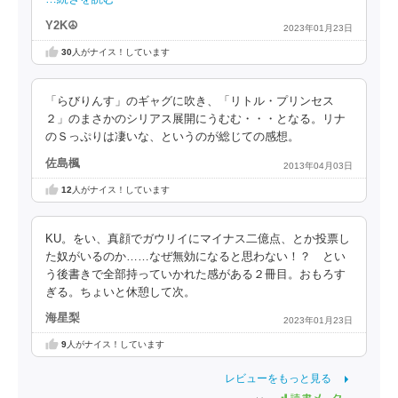
Y2K☮
2023年01月23日
30
人がナイス！しています
「らびりんす」のギャグに吹き、「リトル・プリンセス
２」のまさかのシリアス展開にうむむ・・・となる。リナ
のＳっぷりは凄いな、というのが総じての感想。
佐島楓
2013年04月03日
12
人がナイス！しています
KU。をい、真顔でガウリイにマイナス二億点、とか投票し
た奴がいるのか……なぜ無効になると思わない！？ とい
う後書きで全部持っていかれた感がある２冊目。おもろす
ぎる。ちょいと休憩して次。
海星梨
2023年01月23日
9
人がナイス！しています
レビューをもっと見る