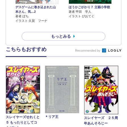
デスゲームに巻き込まれた山
ほうかごがかり７ 立穎小学校
本さん、気…2
著者 甲田 学人
著者 ぽち
イラスト ぴおてぐ
イラスト 久賀 フーナ
もっとみる
こちらもおすすめ
Recommended by
＊リア王
スレイヤーズせれくと
スレイヤーズ ２５周
５ もったりとしてコ
年あんそろじー