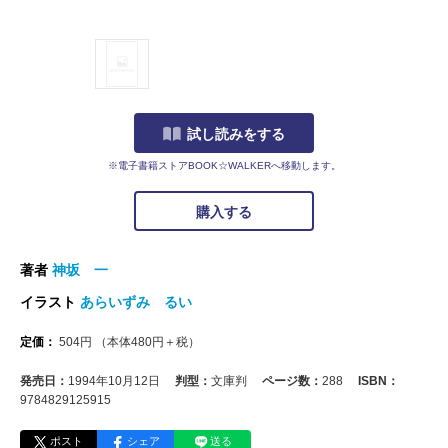
試し読みをする
※電子書籍ストアBOOK☆WALKERへ移動します。
購入する
著者
神坂 一
イラスト
あらいずみ るい
定価：
504
円
（本体
480
円＋税）
発売日：
1994年10月12日
判型：
文庫判
ページ数：
288
ISBN：
9784829125915
ポスト
シェア
送る