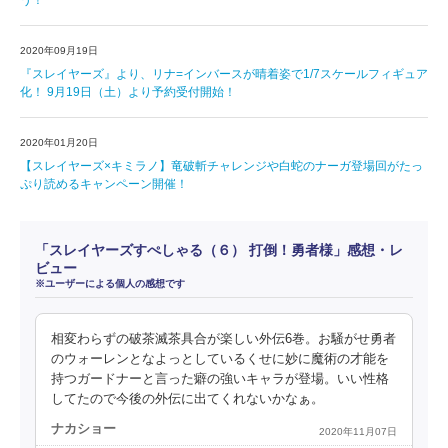
う！
2020年09月19日
『スレイヤーズ』より、リナ=インバースが晴着姿で1/7スケールフィギュア
化！ 9月19日（土）より予約受付開始！
2020年01月20日
【スレイヤーズ×キミラノ】竜破斬チャレンジや白蛇のナーガ登場回がたっ
ぷり読めるキャンペーン開催！
「スレイヤーズすぺしゃる（６） 打倒！勇者様」感想・レ
ビュー
※ユーザーによる個人の感想です
相変わらずの破茶滅茶具合が楽しい外伝6巻。お騒がせ勇者
のウォーレンとなよっとしているくせに妙に魔術の才能を
持つガードナーと言った癖の強いキャラが登場。いい性格
してたので今後の外伝に出てくれないかなぁ。
ナカショー
2020年11月07日