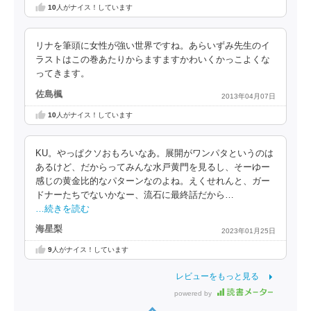
10
人がナイス！しています
リナを筆頭に女性が強い世界ですね。あらいずみ先生のイ
ラストはこの巻あたりからますますかわいくかっこよくな
ってきます。
佐島楓
2013年04月07日
10
人がナイス！しています
KU。やっぱクソおもろいなあ。展開がワンパタというのは
あるけど、だからってみんな水戸黄門を見るし、そーゆー
感じの黄金比的なパターンなのよね。えくせれんと、ガー
ドナーたちでないかなー、流石に最終話だから…
…続きを読む
海星梨
2023年01月25日
9
人がナイス！しています
レビューをもっと見る
powered by