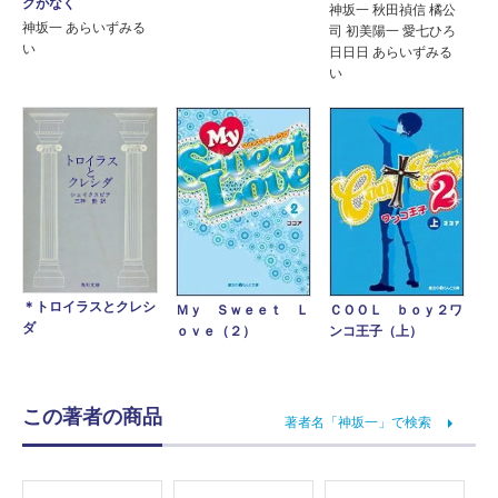
クがなく
神坂一 秋田禎信 橘公
神坂一 あらいずみる
司 初美陽一 愛七ひろ
い
日日日 あらいずみる
い
＊トロイラスとクレシ
ＣＯＯＬ ｂｏｙ２ワ
Ｍｙ Ｓｗｅｅｔ Ｌ
ダ
ンコ王子（上）
ｏｖｅ（２）
この著者の商品
著者名「神坂一」で検索