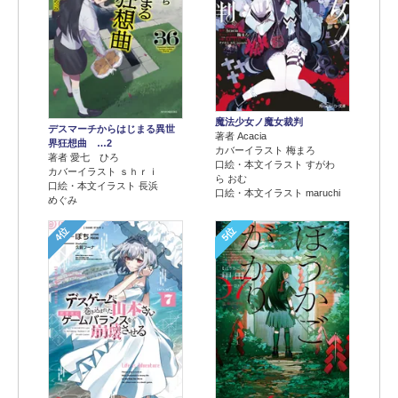
魔法少女ノ魔女裁判
デスマーチからはじまる異世
著者 Acacia
界狂想曲 …2
カバーイラスト 梅まろ
著者 愛七 ひろ
口絵・本文イラスト すがわ
カバーイラスト ｓｈｒｉ
ら おむ
口絵・本文イラスト 長浜
口絵・本文イラスト maruchi
めぐみ
4位
5位