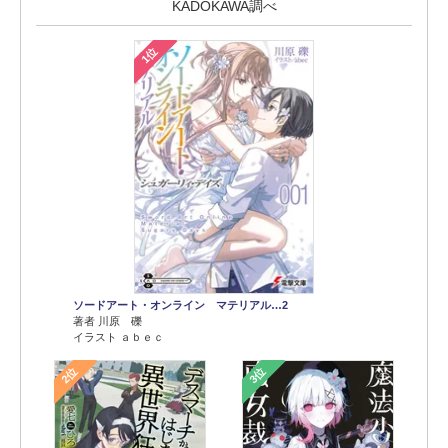
KADOKAWA調べ
1位
ソードアート・オンライン マテリアル…2
著者 川原 礫
イラスト ａｂｅｃ
2位
3位