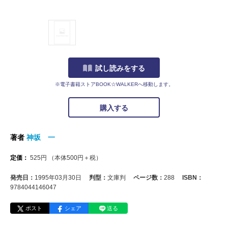
試し読みをする
※電子書籍ストアBOOK☆WALKERへ移動します。
購入する
著者
神坂 一
定価：
525
円
（本体
500
円＋税）
発売日：
1995年03月30日
判型：
文庫判
ページ数：
288
ISBN：
9784044146047
ポスト
シェア
送る