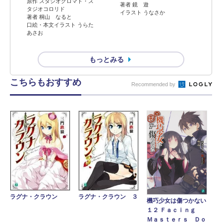
原作 スタジオクロマト・ス
著者 鏡 遊
タジオコロリド
イラスト うなさか
著者 桐山 なると
口絵・本文イラスト うらた
あさお
もっとみる
こちらもおすすめ
Recommended by
ラグナ・クラウン
ラグナ・クラウン ３
機巧少女は傷つかない
１２ Ｆａｃｉｎｇ
Ｍａｓｔｅｒｓ Ｄｏ