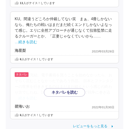
11
人がナイス！しています
KU。間違うどころか仲裁してない笑 まぁ、4冊しかない
なら、俺たちの戦いはまだまだ続くエンドしかないよなっ
て感じ。エリに全然アプローチが通じなくて拉致監禁に走
るクルーガーとか、「正妻じゃなくていいから……
…続きを読む
海星梨
2023年03月29日
6
人がナイス！しています
完結。電子書籍を買うことを始めなかったら、お
そらく読むことなかったであろう作品。 日本とファンタジ
ーの世界を行ききするのはまだまだ続くという感じの終わ
り方でしたね。1巻でファンタジーの世界で戦争に巻き込
…続きを読む
碧海いお
2022年01月30日
6
人がナイス！しています
レビューをもっと見る