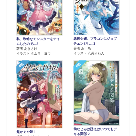
悪役令嬢、ブラコンにジョブ
私、蜘蛛なモンスターをテイ
チェンジし…2
ムしたので…2
著者 浜千鳥
著者 あきさけ
イラスト 八美☆わん
イラスト タムラ ヨウ
4位
5位
幼なじみは誘えばいつでもデ
超かぐや姫！
キる関係２