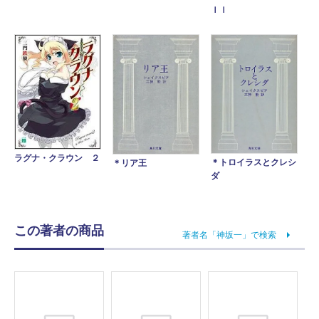
ｌｌ
ラグナ・クラウン ２
＊トロイラスとクレシ
＊リア王
ダ
この著者の商品
著者名「神坂一」で検索