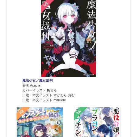
1位
魔法少女ノ魔女裁判
著者 Acacia
カバーイラスト 梅まろ
口絵・本文イラスト すがわら おむ
口絵・本文イラスト maruchi
2位
3位