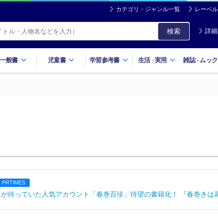
カテゴリ・ジャンル一覧
レーベル
検索
詳細
一般書
児童書
学習参考書
生活
実用
雑誌
ムック
・
・
PRTIMES
4万人超が待っていた人気アカウント「春巻百珍」待望の書籍化！ 『春巻きは