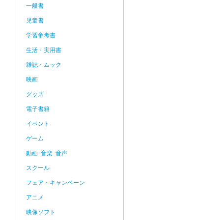
一般書
児童書
学習参考書
生活・実用書
雑誌・ムック
映画
グッズ
電子書籍
イベント
ゲーム
動画･音楽･音声
スクール
フェア・キャンペーン
アニメ
映像ソフト