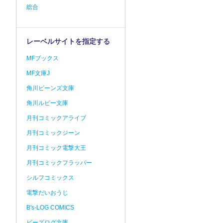
総合
レーベルサイトを指定する
MFブックス
MF文庫J
角川ビーンズ文庫
角川ルビー文庫
月刊コミックアライブ
月刊コミックジーン
月刊コミック電撃大王
月刊コミックフラッパー
シルフコミックス
電撃だいおうじ
B's-LOG COMICS
ビーズログ文庫