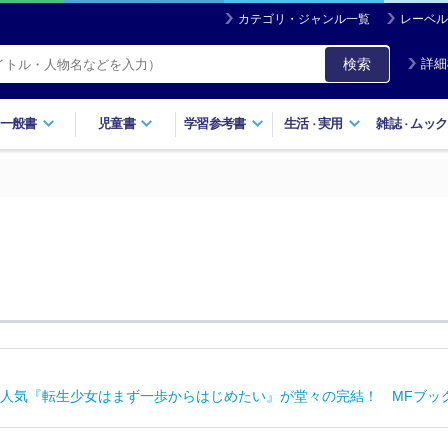
カテゴリ・ジャンル一覧
レーベル
検索
詳細
一般書
児童書
学習参考書
生活
実用
雑誌
ムック
・
・
人気『転生少女はまず一歩からはじめたい』が堂々の完結！ MFブックス1