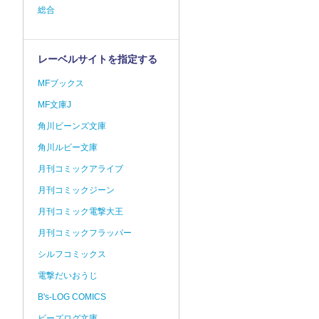
総合
レーベルサイトを指定する
MFブックス
MF文庫J
角川ビーンズ文庫
角川ルビー文庫
月刊コミックアライブ
月刊コミックジーン
月刊コミック電撃大王
月刊コミックフラッパー
シルフコミックス
電撃だいおうじ
B's-LOG COMICS
ビーズログ文庫