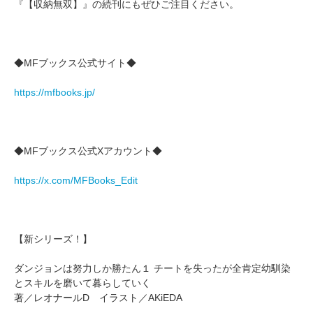
『【収納無双】』の続刊にもぜひご注目ください。
◆MFブックス公式サイト◆
https://mfbooks.jp/
◆MFブックス公式Xアカウント◆
https://x.com/MFBooks_Edit
【新シリーズ！】
ダンジョンは努力しか勝たん１ チートを失ったが全肯定幼馴染
とスキルを磨いて暮らしていく
著／レオナールD イラスト／AKiEDA