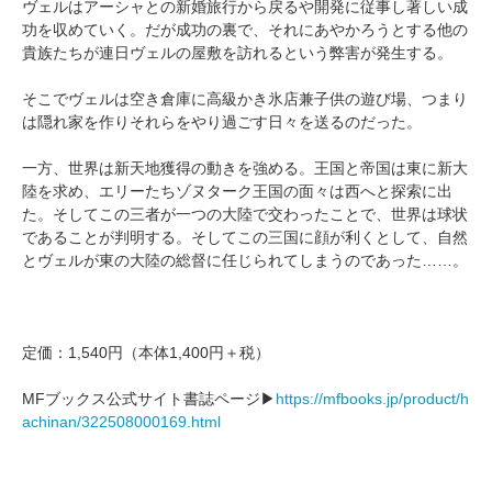
ヴェルはアーシャとの新婚旅行から戻るや開発に従事し著しい成
功を収めていく。だが成功の裏で、それにあやかろうとする他の
貴族たちが連日ヴェルの屋敷を訪れるという弊害が発生する。
そこでヴェルは空き倉庫に高級かき氷店兼子供の遊び場、つまり
は隠れ家を作りそれらをやり過ごす日々を送るのだった。
一方、世界は新天地獲得の動きを強める。王国と帝国は東に新大
陸を求め、エリーたちゾヌターク王国の面々は西へと探索に出
た。そしてこの三者が一つの大陸で交わったことで、世界は球状
であることが判明する。そしてこの三国に顔が利くとして、自然
とヴェルが東の大陸の総督に任じられてしまうのであった……。
定価：1,540円（本体1,400円＋税）
MFブックス公式サイト書誌ページ▶
https://mfbooks.jp/product/h
achinan/322508000169.html