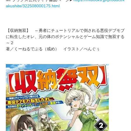
akushite/322508000175.html
【収納無双】 ～勇者にチュートリアルで倒される悪役デブモブ
に転生したオレ、元の体のポテンシャルとゲーム知識で無双する
～２
著／くーねるでぶる（戒め） イラスト／ぺんぐぅ