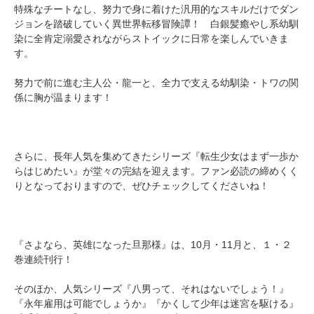
特殊なチートなし、努力で身に着けた汎用的なスキルだけでダン
ジョンを踏破していく異世界転移冒険譚！ 白銀髪癒やし系幼馴
染に全肯定溺愛されながらストイックに日常を楽しんでいきま
す。
努力で前に進む主人公・龍一と、全力で支える幼馴染・トワの関
係に胸が温まります！
さらに、長年人気を集めてきたシリーズ『転生少女はまず一歩か
らはじめたい』が堂々の完結を迎えます。ファン必読の締めくく
りとなっておりますので、ぜひチェックしてくださいね！
『さよなら、英雄になった旦那様』は、10月・11月と、１・２
巻連続刊行！
そのほか、人気シリーズ『八男って、それはないでしょう！』
『永年雇用は可能でしょうか』『かくして少年は迷宮を駆ける』