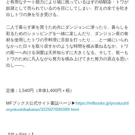
と有用なチート能力により城に残っているはずの幼馴染・トワが
奴隷として売られているのを目にしてしまい、貯えの全てを吐き
出しトワの身を引き受ける。
二人で暮らす家を買うため共にダンジョンに潜ったり、暮らしを
彩るためのショッピングを一緒に楽しんだり、ダンジョン産の食
材を使用したトワの手料理に舌鼓を打ったり……と一緒にいられ
なかった日々を取り戻すかのような時間を積み重ねるなか、トワ
の龍一へ向ける溺愛は天井知らずに大きくなる。そして、龍一も
トワのために凡人ながら努力を積み上げてきた努力の原点を思い
出し――。
定価：1,540円（本体1,400円＋税）
MFブックス公式サイト書誌ページ▶
https://mfbooks.jp/product/d
oryokushikakatan/322507000399.html
【堂々完結！】