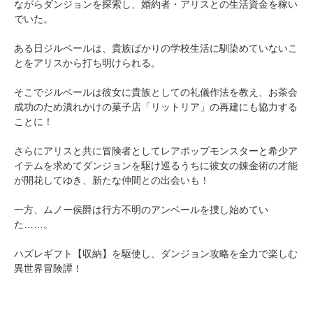
ながらダンジョンを探索し、婚約者・アリスとの生活資金を稼い
でいた。
ある日ジルベールは、貴族ばかりの学校生活に馴染めていないこ
とをアリスから打ち明けられる。
そこでジルベールは彼女に貴族としての礼儀作法を教え、お茶会
成功のため潰れかけの菓子店「リットリア」の再建にも協力する
ことに！
さらにアリスと共に冒険者としてレアポップモンスターと希少ア
イテムを求めてダンジョンを駆け巡るうちに彼女の錬金術の才能
が開花してゆき、新たな仲間との出会いも！
一方、ムノー侯爵は行方不明のアンベールを捜し始めてい
た……。
ハズレギフト【収納】を駆使し、ダンジョン攻略を全力で楽しむ
異世界冒険譚！