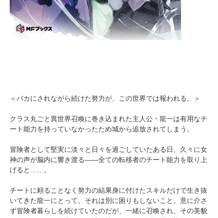
＜バカにされながら続けた努力が、この世界では報われる。＞
クラス丸ごと異世界召喚に巻き込まれた主人公・龍一は有用なチ
ート能力を持っていなかったため城から追放されてしまう。
冒険者として堅実に淡々と日々を過ごしていたある日、久々に女
神の声が脳内に響き渡る――全ての転移者のチート能力を取り上
げると……。
チートに頼ることなく努力の結果身に付けたスキルだけで生き抜
いてきた龍一にとって、それは別に困りもしないこと。意に介さ
ず冒険者暮らしを続けていたのだが、一緒に召喚され、その美貌