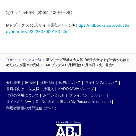
定価：1,540円（本体1,400円＋税）
MFブックス公式サイト書誌ページ▶
https://mfbooks.jp/product/s
ayonaraeiyu/322507000153.html
TOP
トピックス一覧
新シリーズ登場＆大人気『転生少女はまず一歩からはじ
めたい』が堂々の完結！ MFブックス11月新刊は11月25日（火）発売!!
会社概要
IR情報
採用情報
広告について
ライセンスについて
書店様向け
法人様一括購入
KADOKAWAグループ
作品の利用について
お問い合わせ
プライバシーポリシー
サイトポリシー
Do Not Sell or Share My Personal Information
利用者情報の外部送信について