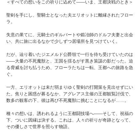
＜すべての想いをこの祈りに込めて――いま、王都決戦のとき＞
聖剣を手にし、聖騎士となった夫エリオットに離縁されたフロー
ラ。
失意の果てに、元騎士のギルバートや鍛冶師のドルフ夫妻と出会
い、共に旅に出るなかで少しずつ居場所を見つけていく。
だが、辿り着いたジエメルド公爵領で一行を待ち受けていたのは
――大量の不死魔獣と、王国を揺るがす黒き策謀の影だった。迫
る脅威を討ち払うため、フローラたちは一転、王都への旅路を急
ぐ。
一方、エリオットは未だ弱まりゆく聖剣の打開策を見出せずにい
た。焦りと困惑が募るなか、アグレアス主催の王都観覧討伐で、
数多の観客の下、彼は再び不死魔獣に挑むことになるが……。
種々の想いは、誘われるように王都闘技場へ――そして、祝福の
下、ついに因縁は決する。これは、人々の祈りが奇跡となって、
その優しさで世界を照らす物語。