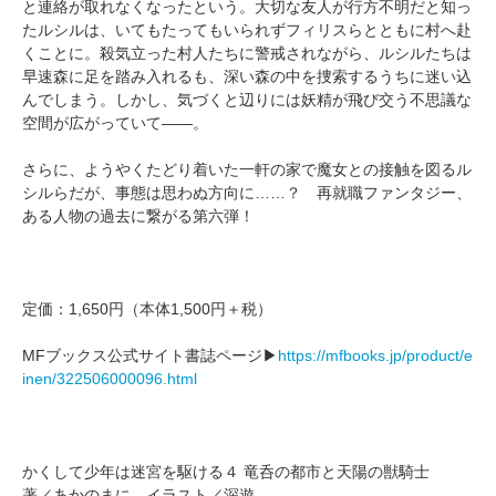
と連絡が取れなくなったという。大切な友人が行方不明だと知っ
たルシルは、いてもたってもいられずフィリスらとともに村へ赴
くことに。殺気立った村人たちに警戒されながら、ルシルたちは
早速森に足を踏み入れるも、深い森の中を捜索するうちに迷い込
んでしまう。しかし、気づくと辺りには妖精が飛び交う不思議な
空間が広がっていて――。
さらに、ようやくたどり着いた一軒の家で魔女との接触を図るル
シルらだが、事態は思わぬ方向に……？ 再就職ファンタジー、
ある人物の過去に繋がる第六弾！
定価：1,650円（本体1,500円＋税）
MFブックス公式サイト書誌ページ▶
https://mfbooks.jp/product/e
inen/322506000096.html
かくして少年は迷宮を駆ける４ 竜呑の都市と天陽の獣騎士
著／あかのまに イラスト／深遊