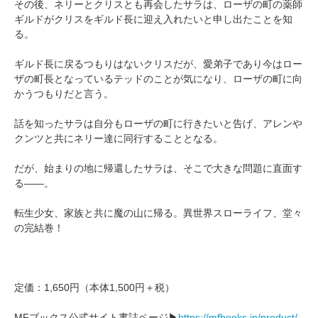
その後、ネリーとクリスとも再会したサラは、ローザの町の薬師
ギルドがクリスをギルド長に迎え入れたいと申し出たことを知
る。
ギルド長に戻るつもりはないクリスだが、愛弟子であり今はロー
ザの町長となっているテッドのことが気になり、ローザの町に向
かうつもりだと言う。
話を知ったサラは自分もローザの町に行きたいと告げ、アレンや
クンツと共にネリー達に同行することとなる。
だが、始まりの地に帰還したサラは、そこで大きな問題に直面す
る――。
転生少女、家族と共に魔の山に帰る。異世界スローライフ、堂々
の完結巻！
定価：1,650円（本体1,500円＋税）
MFブックス公式サイト書誌ページ▶
https://mfbooks.jp/product/