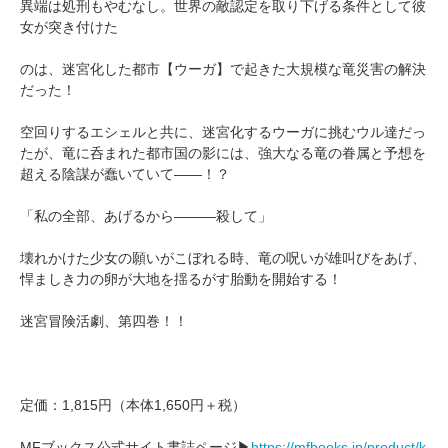
異端は処刑もやむなし。世界の敵認定を取り下げる条件として彼
女が突き付けた
のは、迷宮化した都市【ウーガ】で起きた大規模な竜災害の解決
だった！
空回りするエシェルと共に、迷宮化するウーガに挑むウル達だっ
たが、竜に呑まれた都市国の影には、強大なる竜の眷属と予想を
超える陰謀が蠢いていて――！？
「私の全部、あげるから―――殺して」
壊れかけた少女の願いがこぼれる時、竜の呪いが雄叫びをあげ、
悍ましき力の卵が大地を揺るがす胎動を開始する！
迷宮冒険活劇、第四巻！！
定価：1,815円（本体1,650円＋税）
MFブックス公式サイト書誌ページ▶
https://mfbooks.jp/product/k