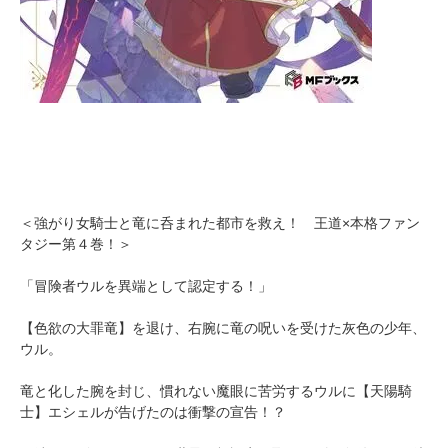
＜強がり女騎士と竜に呑まれた都市を救え！ 王道×本格ファン
タジー第４巻！＞
「冒険者ウルを異端として認定する！」
【色欲の大罪竜】を退け、右腕に竜の呪いを受けた灰色の少年、
ウル。
竜と化した腕を封じ、慣れない魔眼に苦労するウルに【天陽騎
士】エシェルが告げたのは衝撃の宣告！？