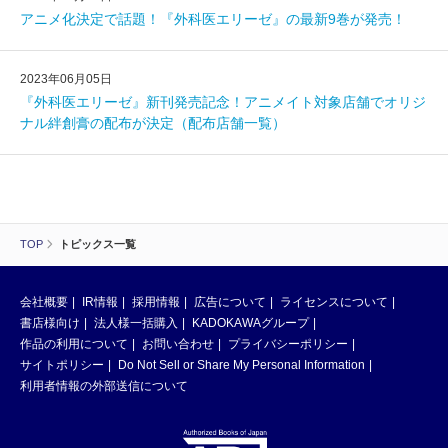
アニメ化決定で話題！『外科医エリーゼ』の最新9巻が発売！
2023年06月05日
『外科医エリーゼ』新刊発売記念！アニメイト対象店舗でオリジ
ナル絆創膏の配布が決定（配布店舗一覧）
TOP
トピックス一覧
会社概要
IR情報
採用情報
広告について
ライセンスについて
書店様向け
法人様一括購入
KADOKAWAグループ
作品の利用について
お問い合わせ
プライバシーポリシー
サイトポリシー
Do Not Sell or Share My Personal Information
利用者情報の外部送信について