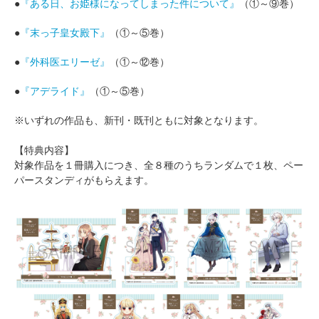
●
『ある日、お姫様になってしまった件について』
（①～⑨巻）
●
『末っ子皇女殿下』
（①～⑤巻）
●
『外科医エリーゼ』
（①～⑫巻）
●
『アデライド』
（①～⑤巻）
※いずれの作品も、新刊・既刊ともに対象となります。
【特典内容】
対象作品を１冊購入につき、全８種のうちランダムで１枚、ペー
パースタンディがもらえます。