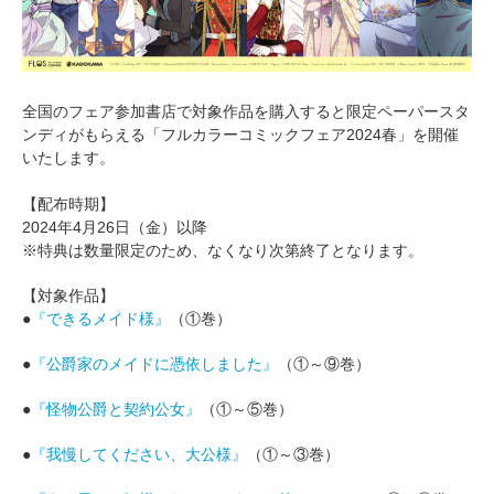
全国のフェア参加書店で対象作品を購入すると限定ペーパースタ
ンディがもらえる「フルカラーコミックフェア2024春」を開催
いたします。
【配布時期】
2024年4月26日（金）以降
※特典は数量限定のため、なくなり次第終了となります。
【対象作品】
●
『できるメイド様』
（①巻）
●
『公爵家のメイドに憑依しました』
（①～⑨巻）
●
『怪物公爵と契約公女』
（①～⑤巻）
●
『我慢してください、大公様』
（①～③巻）