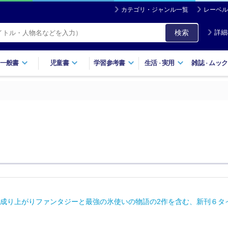
カテゴリ・ジャンル一覧
レーベル
検索
詳細
一般書
児童書
学習参考書
生活
実用
雑誌
ムック
・
・
成り上がりファンタジーと最強の氷使いの物語の2作を含む、新刊６タイト