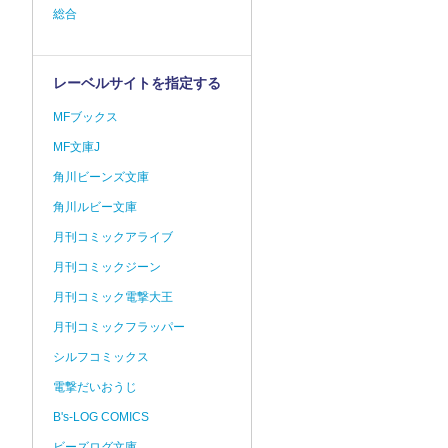
総合
レーベルサイトを指定する
MFブックス
MF文庫J
角川ビーンズ文庫
角川ルビー文庫
月刊コミックアライブ
月刊コミックジーン
月刊コミック電撃大王
月刊コミックフラッパー
シルフコミックス
電撃だいおうじ
B's-LOG COMICS
ビーズログ文庫