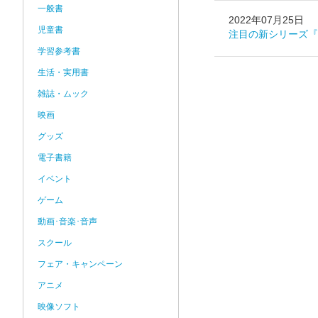
一般書
2022年07月25日
児童書
注目の新シリーズ『
学習参考書
生活・実用書
雑誌・ムック
映画
グッズ
電子書籍
イベント
ゲーム
動画･音楽･音声
スクール
フェア・キャンペーン
アニメ
映像ソフト