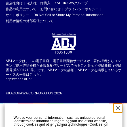
書店様向け
法人様一括購入
KADOKAWAグループ
作品の利用について
お問い合わせ
プライバシーポリシー
サイトポリシー
Do Not Sell or Share My Personal Information
利用者情報の外部送信について
ABJマークは、この電子書店・電子書籍配信サービスが、著作権者からコン
テンツ使用許諾を得た正規版配信サービスであることを示す登録商標（登録
番号 第6091713号）です。ABJマークの詳細、ABJマークを掲示しているサ
ービスの一覧はこちら。
https://aebs.or.jp/
©KADOKAWA CORPORATION 2026
We use your personal information, such as unique personal
identifiers and information regarding your use of our website,
through cookies and other tracking technologies (Cookies) on