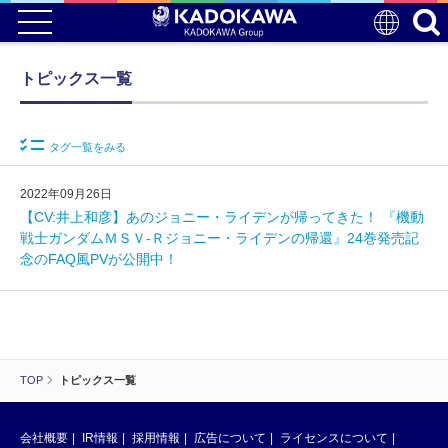
トピックス一覧
タグ一覧をみる
2022年09月26日
【CV:井上和彦】あのジョニー・ライデンが帰ってきた！ 『機動
戦士ガンダムＭＳＶ‐Ｒジョニー・ライデンの帰還』24巻発売記
念のFAQ風PVが公開中！
TOP
トピックス一覧
会社概要
IR情報
採用情報
広告について
ライセンスについて