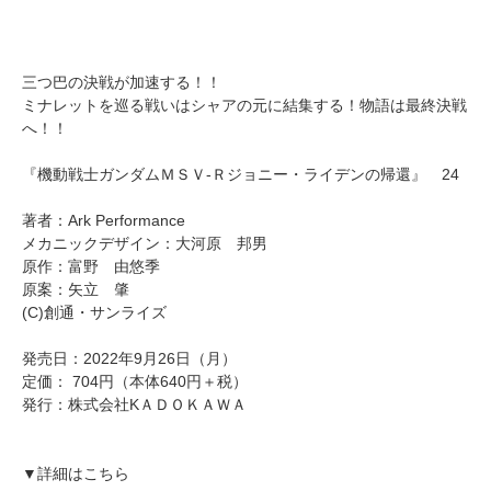
三つ巴の決戦が加速する！！
ミナレットを巡る戦いはシャアの元に結集する！物語は最終決戦
へ！！
『機動戦士ガンダムＭＳＶ‐Ｒジョニー・ライデンの帰還』 24
著者：Ark Performance
メカニックデザイン：大河原 邦男
原作：富野 由悠季
原案：矢立 肇
(C)創通・サンライズ
発売日：2022年9月26日（月）
定価： 704円（本体640円＋税）
発行：株式会社KＡＤＯＫＡＷＡ
▼詳細はこちら