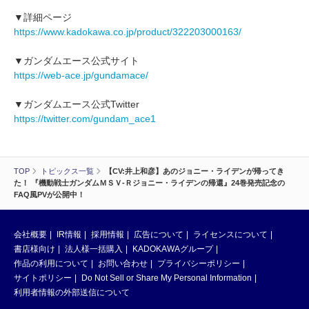
▼詳細ページ
https://www.kadokawa.co.jp/product/322203000163/
▼ガンダムエース公式サイト
https://web-ace.jp/gundamace/
▼ガンダムエース公式Twitter
https://twitter.com/gundam_ace1
TOP
トピックス一覧
【CV:井上和彦】あのジョニー・ライデンが帰ってき
た！ 『機動戦士ガンダムＭＳＶ‐Ｒジョニー・ライデンの帰還』24巻発売記念の
FAQ風PVが公開中！
会社概要
IR情報
採用情報
広告について
ライセンスについて
書店様向け
法人様一括購入
KADOKAWAグループ
作品の利用について
お問い合わせ
プライバシーポリシー
サイトポリシー
Do Not Sell or Share My Personal Information
利用者情報の外部送信について