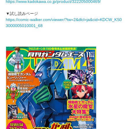
https://www.kadokawa.co.jp/product/322205000469/
▼試し読みページ
https://comic-walker.com/viewer/?tw=2&dlcl=ja&cid=KDCW_KS0
3000005010001_68