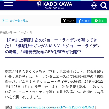
タグ一覧を見る
ポスト
シェア
送る
掲載開始日 2022年09月26日
【CV:井上和彦】あのジョニー・ライデンが帰ってき
た！ 『機動戦士ガンダムＭＳＶ‐Ｒジョニー・ライデン
の帰還』24巻発売記念のFAQ風PVが公開中！
株式会社ＫＡＤＯＫＡＷＡ（本社：東京都千代田区、代表取締役
社長：夏野剛）は、月刊ガンダムエースにて好評連載中の『機動
戦士ガンダムＭＳＶ‐Ｒジョニー・ライデンの帰還』24巻を2022
年9月26日（月）に発売いたします。24巻発売を記念し、数々の
作品でジョニー・ライデンを演じる井上和彦さんご出演のFAQ風
PVを公開いたしました。
[動画:
https://www.youtube.com/watch?v=G1SpkYNWJMQ
]