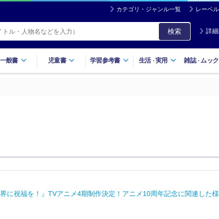
カテゴリ・ジャンル一覧
レーベル
検索
詳細
一般書
児童書
学習参考書
生活
実用
雑誌
ムック
・
・
界に祝福を！』TVアニメ4期制作決定！アニメ10周年記念に関連した様