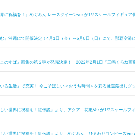
界に祝福を！』めぐみん レースクイーンver.が1/7スケールフィギュア
む』沖縄にて開催決定！4月1日（金）～5月8日（日）にて、那覇空港
のすば』画集の第２弾が発売決定！ 2022年2月1日『三嶋くろね画集II
いる生活」で充実！ 今こそほしい＜おうち時間＞を彩る厳選蔵出しグ
しい世界に祝福を！紅伝説』より、アクア 花魁Ver.が1/7スケールフ
しい世界に祝福を！紅伝説』より、めぐみん ひまわりワンピースVer.