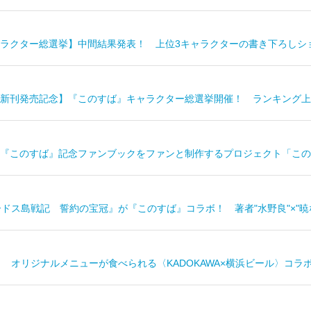
ラクター総選挙】中間結果発表！ 上位3キャラクターの書き下ろしシ
新刊発売記念】『このすば』キャラクター総選挙開催！ ランキング上
『このすば』記念ファンブックをファンと制作するプロジェクト「この
ードス島戦記 誓約の宝冠』が『このすば』コラボ！ 著者"水野良"×"暁
！ オリジナルメニューが食べられる〈KADOKAWA×横浜ビール〉コラ