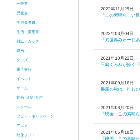
一般書
2022年11月29日
児童書
『この素晴らしい世
学習参考書
生活・実用書
2022年03月04日
『異世界みゅーじあ
雑誌・ムック
映画
2021年10月22日
グッズ
三嶋くろねが描く『こ
電子書籍
イベント
2021年09月16日
ゲーム
巣籠の秋は「推しの
動画･音楽･音声
スクール
2021年08月20日
『映画 この素晴ら
フェア・キャンペーン
アニメ
2021年05月18日
映像ソフト
『映画 この素晴ら