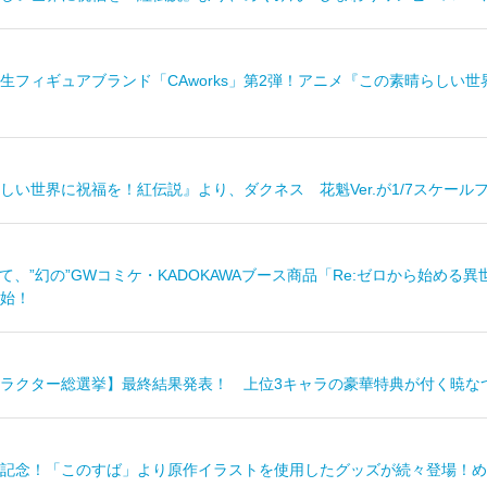
生フィギュアブランド「CAworks」第2弾！アニメ『この素晴らしい
しい世界に祝福を！紅伝説』より、ダクネス 花魁Ver.が1/7スケール
nにて、”幻の”GWコミケ・KADOKAWAブース商品「Re:ゼロから始
始！
ラクター総選挙】最終結果発表！ 上位3キャラの豪華特典が付く暁なつ
記念！「このすば」より原作イラストを使用したグッズが続々登場！め