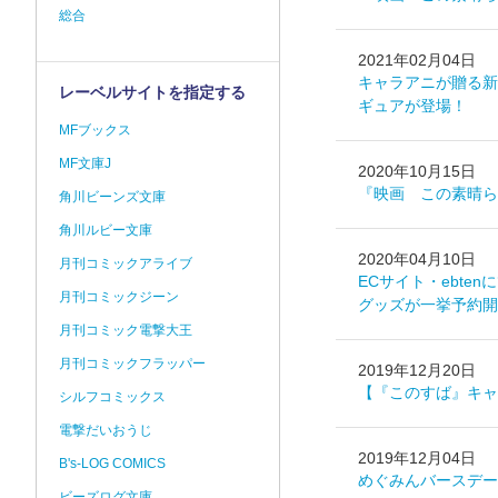
総合
2021年02月04日
キャラアニが贈る新
レーベルサイトを指定する
ギュアが登場！
MFブックス
MF文庫J
2020年10月15日
『映画 この素晴ら
角川ビーンズ文庫
角川ルビー文庫
2020年04月10日
月刊コミックアライブ
ECサイト・ebte
月刊コミックジーン
グッズが一挙予約開
月刊コミック電撃大王
月刊コミックフラッパー
2019年12月20日
【『このすば』キャ
シルフコミックス
電撃だいおうじ
2019年12月04日
B's-LOG COMICS
めぐみんバースデー
ビーズログ文庫